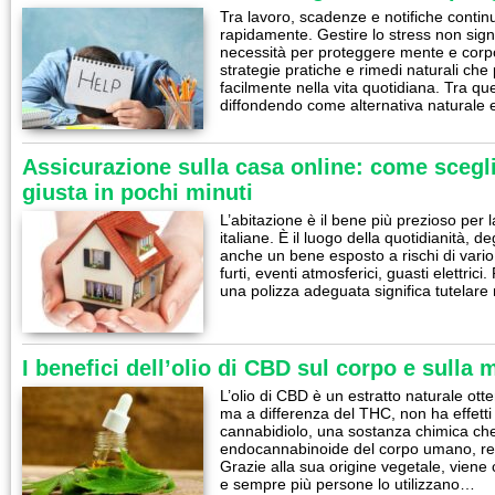
Tra lavoro, scadenze e notifiche contin
rapidamente. Gestire lo stress non signi
necessità per proteggere mente e corp
strategie pratiche e rimedi naturali che
facilmente nella vita quotidiana. Tra que
diffondendo come alternativa naturale 
Assicurazione sulla casa online: come scegli
giusta in pochi minuti
L’abitazione è il bene più prezioso per 
italiane. È il luogo della quotidianità, deg
anche un bene esposto a rischi di vario
furti, eventi atmosferici, guasti elettric
una polizza adeguata significa tutelare
I benefici dell’olio di CBD sul corpo e sulla 
L’olio di CBD è un estratto naturale ott
ma a differenza del THC, non ha effetti 
cannabidiolo, una sostanza chimica che 
endocannabinoide del corpo umano, rego
Grazie alla sua origine vegetale, viene
e sempre più persone lo utilizzano…