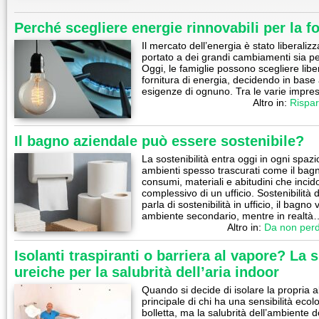
Perché scegliere energie rinnovabili per la f
Il mercato dell’energia è stato liberalizz
portato a dei grandi cambiamenti sia per
Oggi, le famiglie possono scegliere libe
fornitura di energia, decidendo in base
esigenze di ognuno. Tra le varie impr
Altro in:
Rispar
Il bagno aziendale può essere sostenibile?
La sostenibilità entra oggi in ogni spazi
ambienti spesso trascurati come il bag
consumi, materiali e abitudini che incid
complessivo di un ufficio. Sostenibilit
parla di sostenibilità in ufficio, il bag
ambiente secondario, mentre in realtà
Altro in:
Da non per
Isolanti traspiranti o barriera al vapore? La 
ureiche per la salubrità dell’aria indoor
Quando si decide di isolare la propria 
principale di chi ha una sensibilità ecol
bolletta, ma la salubrità dell’ambiente d