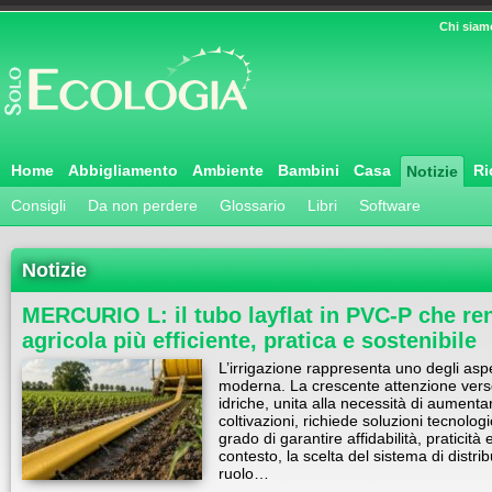
Chi siam
Home
Abbigliamento
Ambiente
Bambini
Casa
Ri
Notizie
Consigli
Da non perdere
Glossario
Libri
Software
Notizie
MERCURIO L: il tubo layflat in PVC-P che ren
agricola più efficiente, pratica e sostenibile
L’irrigazione rappresenta uno degli aspet
moderna. La crescente attenzione verso 
idriche, unita alla necessità di aumentar
coltivazioni, richiede soluzioni tecnol
grado di garantire affidabilità, praticit
contesto, la scelta del sistema di dist
ruolo…