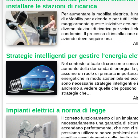
installare le stazioni di ricarica
Per aumentare la mobilità elettrica, è n
di eMobility per aziende e per tutti i cit
maggiormente queste iniziative eco-soste
diverse stazioni di ricarica per veicoli el
condomini. Il processo di installazione d
aziende deve seguire una…
Al
Strategie intelligenti per gestire l’energia ele
Nel contesto attuale di crescente cons
aumento della domanda di energia, la ges
assume un ruolo di primaria importanza
energetiche in modo sostenibile ed e
sono necessarie strategie intelligenti e 
andremo a vedere quelle che possono e
strategie che…
Al
Impianti elettrici a norma di legge
Il corretto funzionamento di un impianto
necessariamente una garanzia di sicurezz
accendano perfettamente, che non ci si
possiamo utilizzare senza problemi ele
significa assolutamente nulla, inoltre, in