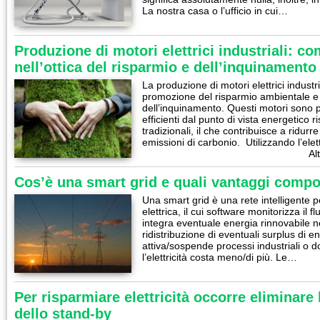
La nostra casa o l’ufficio in cui…
Produzione di motori elettrici industriali: c
nell’ottica del risparmio e dell’inquinament
La produzione di motori elettrici industr
promozione del risparmio ambientale e 
dell’inquinamento. Questi motori sono p
efficienti dal punto di vista energetico ri
tradizionali, il che contribuisce a ridur
emissioni di carbonio. Utilizzando l’ele
Al
Cos’è una smart grid e quali vantaggi compo
Una smart grid è una rete intelligente pe
elettrica, il cui software monitorizza il f
integra eventuale energia rinnovabile ne
ridistribuzione di eventuali surplus di e
attiva/sospende processi industriali o do
l’elettricità costa meno/di più. Le…
Per risparmiare elettricità occorre eliminare
dello stand-by