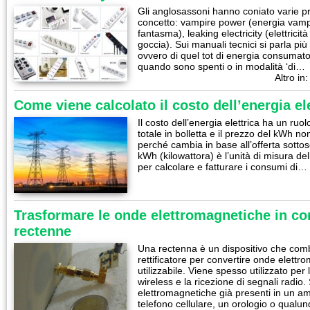
Gli anglosassoni hanno coniato varie pr
concetto: vampire power (energia vamp
fantasma), leaking electricity (elettrici
goccia). Sui manuali tecnici si parla p
ovvero di quel tot di energia consumato d
quando sono spenti o in modalità ‘di…
Altro in
Come viene calcolato il costo dell’energia el
Il costo dell’energia elettrica ha un ru
totale in bolletta e il prezzo del kWh non 
perché cambia in base all’offerta sottoscr
kWh (kilowattora) è l’unità di misura dell
per calcolare e fatturare i consumi di…
Trasformare le onde elettromagnetiche in cor
rectenne
Una rectenna è un dispositivo che com
rettificatore per convertire onde elettr
utilizzabile. Viene spesso utilizzato per 
wireless e la ricezione di segnali radio.
elettromagnetiche già presenti in un am
telefono cellulare, un orologio o qualu