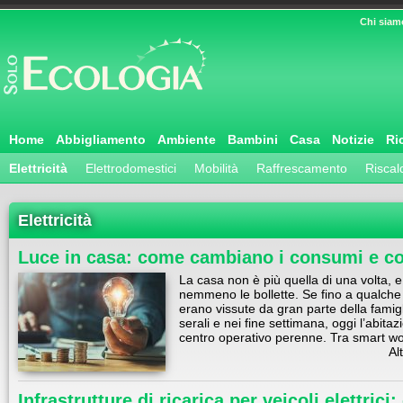
Chi siam
Home
Abbigliamento
Ambiente
Bambini
Casa
Notizie
Ri
Elettricità
Elettrodomestici
Mobilità
Raffrescamento
Risca
Elettricità
Luce in casa: come cambiano i consumi e co
La casa non è più quella di una volta,
nemmeno le bollette. Se fino a qualch
erano vissute da gran parte della famig
serali e nei fine settimana, oggi l’abita
centro operativo perenne. Tra smart w
Al
Infrastrutture di ricarica per veicoli elettrici