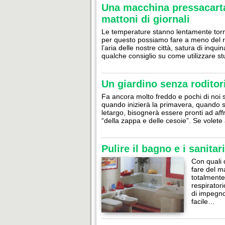
Una macchina pressacarta
mattoni di giornali
Le temperature stanno lentamente torn
per questo possiamo fare a meno del r
l’aria delle nostre città, satura di inqui
qualche consiglio su come utilizzare 
Un giardino senza roditor
Fa ancora molto freddo e pochi di noi s
quando inizierà la primavera, quando 
letargo, bisognerà essere pronti ad aff
“della zappa e delle cesoie”. Se volete
Pulire il bagno e i sanita
Con quali d
fare del m
totalmente 
respirator
di impegno
facile…