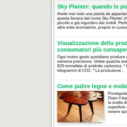
Sky Planter: quando le pi
Avete mai visto una pianta da appartame
questa fioriera dal nome Sky Planter c
piccolo e già ingombro dai mobili. Perf
altre erbe aromatiche, proprio in cuci
Visualizzazione della pro
consumatori più consape
Ogni nostro gesto quotidiano produce 
estrema precisione. Volete qualche ese
820 tonnellate di anidride carbonica. 
kilogrammi di CO2. * La produzione…
Come pulire legno e mobi
Proseguiamo
Dopo il bag
la scelta 
superficie
essere spo