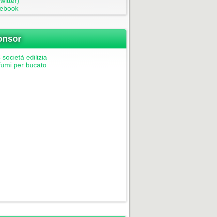
witter)
ebook
onsor
società edilizia
fumi per bucato