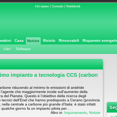
|
|
Chi siamo
Contatti
Pubblicità
ambini
Casa
Riciclo
Rinnovabili
Risparmio energeti
Notizie
Libri
Software
primo impianto a tecnologia CCS (carbon
arbone riducendo al minimo le emissioni di anidride
 l’agente che maggiormente incide sull’aumento della
a del Pianeta. Questo è l’obiettivo della ricerca degli
 e tecnici dell’Enel che hanno predisposto a Cerano (provincia
), nella centrale a carbone più grande d’Italia: è stato infatti
Seg
 qualche giorno fa un impianto pilota per…
Altro in:
Inquinamento
,
Notizie