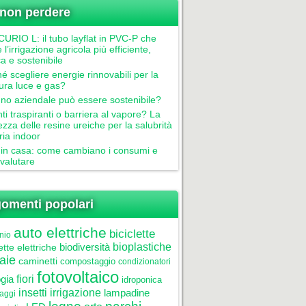
non perdere
RIO L: il tubo layflat in PVC-P che
 l’irrigazione agricola più efficiente,
ca e sostenibile
é scegliere energie rinnovabili per la
tura luce e gas?
gno aziendale può essere sostenibile?
nti traspiranti o barriera al vapore? La
ezza delle resine ureiche per la salubrità
aria indoor
in casa: come cambiano i consumi e
valutare
omenti popolari
auto elettriche
biciclette
nio
biodiversità
bioplastiche
ette elettriche
aie
caminetti
compostaggio
condizionatori
fotovoltaico
gia
fiori
idroponica
insetti
irrigazione
lampadine
laggi