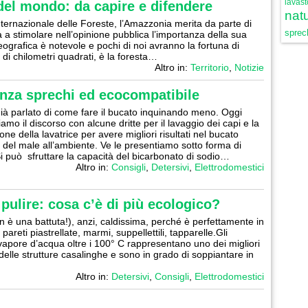
lavast
del mondo: da capire e difendere
natu
ernazionale delle Foreste, l’Amazzonia merita da parte di
sprech
a a stimolare nell’opinione pubblica l’importanza della sua
ografica è notevole e pochi di noi avranno la fortuna di
i di chilometri quadrati, è la foresta…
Altro in:
Territorio
,
Notizie
enza sprechi ed ecocompatibile
à parlato di come fare il bucato inquinando meno. Oggi
mo il discorso con alcune dritte per il lavaggio dei capi e la
e della lavatrice per avere migliori risultati nel bucato
 del male all’ambiente. Ve le presentiamo sotto forma di
* Si può sfruttare la capacità del bicarbonato di sodio…
Altro in:
Consigli
,
Detersivi
,
Elettrodomestici
pulire: cosa c’è di più ecologico?
 è una battuta!), anzi, caldissima, perché è perfettamente in
pareti piastrellate, marmi, suppellettili, tapparelle.Gli
apore d’acqua oltre i 100° C rappresentano uno dei migliori
delle strutture casalinghe e sono in grado di soppiantare in
Altro in:
Detersivi
,
Consigli
,
Elettrodomestici