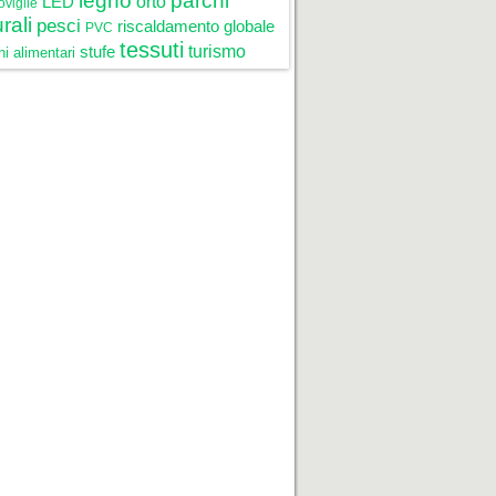
legno
parchi
LED
orto
oviglie
rali
pesci
riscaldamento globale
PVC
tessuti
stufe
turismo
i alimentari