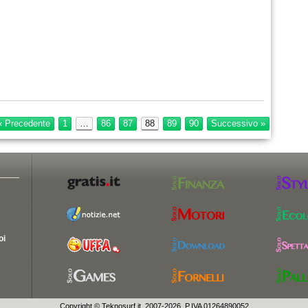
« Precedente
1
…
86
87
88
89
90
Successivo »
oi
Copyright ©
Teknosurf.it
, 2007-2026, P.IVA 01264890052