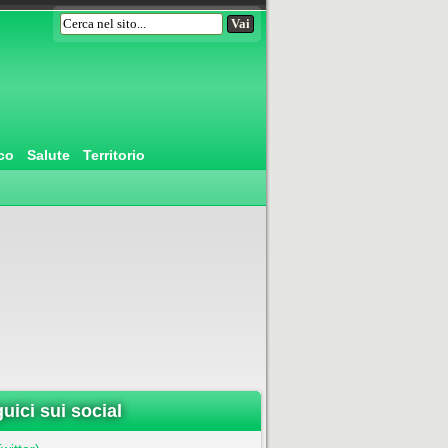
co
Salute
Territorio
uici sui social