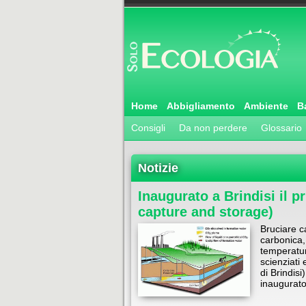
Home
Abbigliamento
Ambiente
B
Consigli
Da non perdere
Glossario
Notizie
Inaugurato a Brindisi il 
capture and storage)
Bruciare c
carbonica,
temperatur
scienziati
di Brindisi
inaugurato