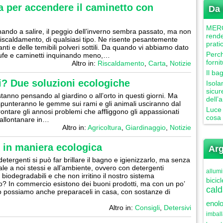
 per accendere il caminetto con
Da 
MERCU
ando a salire, il peggio dell’inverno sembra passato, ma non
rende
iscaldamento, di qualsiasi tipo. Ne risente pesantemente
prati
nanti e delle temibili polveri sottili. Da quando vi abbiamo dato
Perch
stufe e caminetti inquinando meno,…
forni
Altro in:
Riscaldamento
,
Carta
,
Notizie
Il ba
i? Due soluzioni ecologiche
Isola
sicur
tanno pensando al giardino o all’orto in questi giorni. Ma
dell’
spunteranno le gemme sui rami e gli animali usciranno dal
Luce 
rontare gli annosi problemi che affliggono gli appassionati
cosa 
 allontanare in…
Altro in:
Agricoltura
,
Giardinaggio
,
Notizie
ri in maniera ecologica
Arg
etergenti si può far brillare il bagno e igienizzarlo, ma senza
ale a noi stessi e all’ambiente, ovvero con detergenti
allumi
biodegradabili e che non irritino il nostro sistema
bicicl
io? In commercio esistono dei buoni prodotti, ma con un po’
cald
 possiamo anche preparaceli in casa, con sostanze di
enolo
Altro in:
Consigli
,
Detersivi
imbal