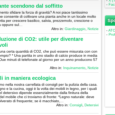
-
X (T
-
Fac
ante scendono dal soffitto
nto sfidare la forza di gravità? A noi piace tantissimo
he consente di coltivare una pianta anche in un locale molto
Sp
etta per crescere basilico, salvia, prezzemolo, crescione o
na oppure sul…
Altro in:
Giardinaggio
,
Notizie
-
ATC 
-
Pro
duzione di CO2: utile per diventare
voli
una certa quantità di CO2, che può essere misurata con con
mpio? * Una partita in uno stadio di calcio produce in media
* Due minuti di telefonate al giorno per un anno producono 57
Altro in:
Inquinamento
,
Notizie
li in maniera ecologica
 nella nostra carrellata di consigli per la pulizia della casa.
no e la cucina, oggi è la volta dei mobili in legno, per i quali
del detersivo dipende essenzialmente dalla finitura della
 del mobile che ci troviamo di fronte: *Legno naturale: deve
lverato di frequente; se è macchiato,…
Altro in:
Consigli
,
Detersivi