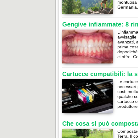
montuosa s
Germania,
Gengive infiammate: 8 rim
L’infiamma
avvisaglie
avanzati, 
prima cosa
dopodiché 
ci offre. 
Cartucce compatibili: la s
Le cartucc
necessari 
costi molto
qualche so
cartucce c
produttor
Che cosa si può compost
Compostagg
Terra. Il 