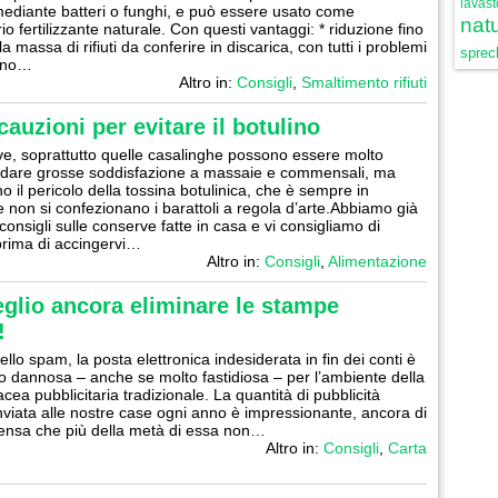
lavast
ediante batteri o funghi, e può essere usato come
natu
io fertilizzante naturale. Con questi vantaggi: * riduzione fino
a massa di rifiuti da conferire in discarica, con tutti i problemi
sprech
ano…
Altro in:
Consigli
,
Smaltimento rifiuti
auzioni per evitare il botulino
e, soprattutto quelle casalinghe possono essere molto
e dare grosse soddisfazione a massaie e commensali, ma
 il pericolo della tossina botulinica, che è sempre in
 non si confezionano i barattoli a regola d’arte.Abbiamo già
consigli sulle conserve fatte in casa e vi consigliamo di
 prima di accingervi…
Altro in:
Consigli
,
Alimentazione
meglio ancora eliminare le stampe
!
llo spam, la posta elettronica indesiderata in fin dei conti è
 dannosa – anche se molto fastidiosa – per l’ambiente della
cea pubblicitaria tradizionale. La quantità di pubblicità
nviata alle nostre case ogni anno è impressionante, ancora di
pensa che più della metà di essa non…
Altro in:
Consigli
,
Carta