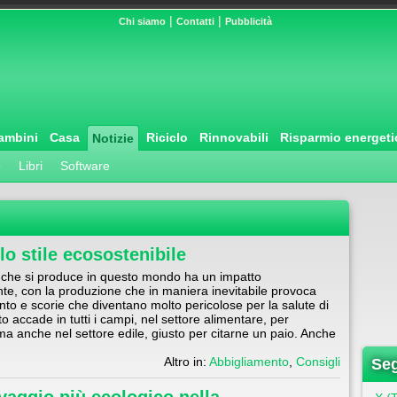
|
|
Chi siamo
Contatti
Pubblicità
ambini
Casa
Riciclo
Rinnovabili
Risparmio energeti
Notizie
o
Libri
Software
lo stile ecosostenibile
 che si produce in questo mondo ha un impatto
nte, con la produzione che in maniera inevitabile provoca
to e scorie che diventano molto pericolose per la salute di
to accade in tutti i campi, nel settore alimentare, per
a anche nel settore edile, giusto per citarne un paio. Anche
Altro in:
Abbigliamento
,
Consigli
Seg