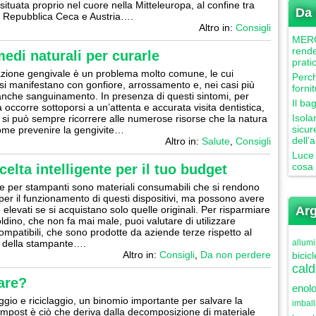
ituata proprio nel cuore nella Mitteleuropa, al confine tra
Da 
 Repubblica Ceca e Austria….
Altro in:
Consigli
MERCU
rende
edi naturali per curarle
prati
zione gengivale è un problema molto comune, le cui
Perch
 si manifestano con gonfiore, arrossamento e, nei casi più
forni
anche sanguinamento. In presenza di questi sintomi, per
Il ba
 occorre sottoporsi a un’attenta e accurata visita dentistica,
Isola
si può sempre ricorrere alle numerose risorse che la natura
sicur
Come prevenire la gengivite…
dell’
Altro in:
Salute
,
Consigli
Luce 
cosa 
celta intelligente per il tuo budget
e per stampanti sono materiali consumabili che si rendono
per il funzionamento di questi dispositivi, ma possono avere
 elevati se si acquistano solo quelle originali. Per risparmiare
Arg
ldino, che non fa mai male, puoi valutare di utilizzare
ompatibili, che sono prodotte da aziende terze rispetto al
e della stampante….
allumi
Altro in:
Consigli
,
Da non perdere
bicicl
cald
are?
enolo
io e riciclaggio, un binomio importante per salvare la
imbal
compost è ciò che deriva dalla decomposizione di materiale