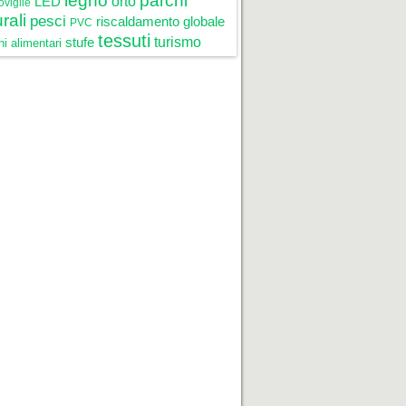
legno
parchi
LED
orto
oviglie
rali
pesci
riscaldamento globale
PVC
tessuti
stufe
turismo
i alimentari