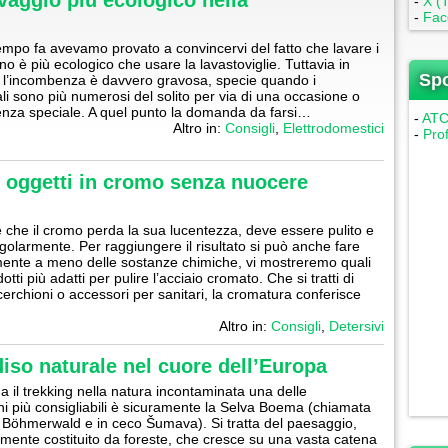
vaggio più ecologico nella
-
X (T
-
Fac
mpo fa avevamo provato a convincervi del fatto che lavare i
no è più ecologico che usare la lavastoviglie. Tuttavia in
Sp
i l’incombenza è davvero gravosa, specie quando i
 sono più numerosi del solito per via di una occasione o
enza speciale. A quel punto la domanda da farsi…
-
ATC 
Altro in:
Consigli
,
Elettrodomestici
-
Pro
i oggetti in cromo senza nuocere
e che il cromo perda la sua lucentezza, deve essere pulito e
egolarmente. Per raggiungere il risultato si può anche fare
ente a meno delle sostanze chimiche, vi mostreremo quali
otti più adatti per pulire l’acciaio cromato. Che si tratti di
 cerchioni o accessori per sanitari, la cromatura conferisce
Altro in:
Consigli
,
Detersivi
iso naturale nel cuore dell’Europa
a il trekking nella natura incontaminata una delle
ni più consigliabili è sicuramente la Selva Boema (chiamata
 Böhmerwald e in ceco Šumava). Si tratta del paesaggio,
mente costituito da foreste, che cresce su una vasta catena