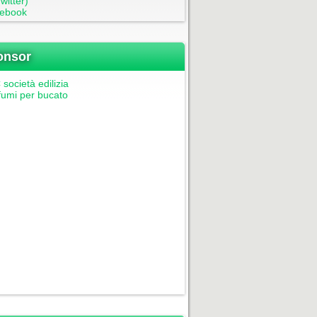
witter)
ebook
onsor
società edilizia
fumi per bucato