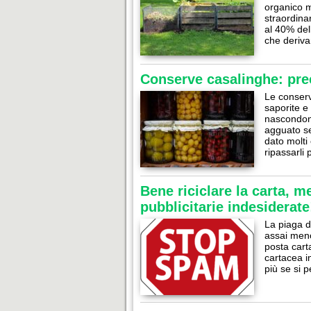
organico m
straordinar
al 40% dell
che deriv
Conserve casalinghe: prec
Le conserv
saporite 
nascondono
agguato se
dato molti 
ripassarli
Bene riciclare la carta, 
pubblicitarie indesiderate
La piaga de
assai meno
posta carta
cartacea i
più se si 