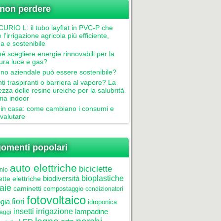
non perdere
RIO L: il tubo layflat in PVC-P che
 l’irrigazione agricola più efficiente,
ca e sostenibile
é scegliere energie rinnovabili per la
tura luce e gas?
gno aziendale può essere sostenibile?
nti traspiranti o barriera al vapore? La
ezza delle resine ureiche per la salubrità
aria indoor
in casa: come cambiano i consumi e
valutare
omenti popolari
auto elettriche
biciclette
nio
biodiversità
bioplastiche
ette elettriche
aie
caminetti
compostaggio
condizionatori
fotovoltaico
gia
fiori
idroponica
insetti
irrigazione
lampadine
laggi