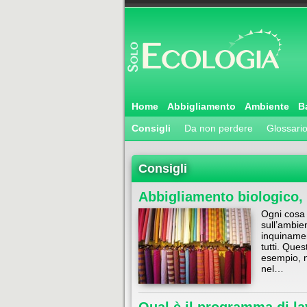
Home
Abbigliamento
Ambiente
B
Consigli
Da non perdere
Glossari
Consigli
Abbigliamento biologico, 
Ogni cosa
sull’ambie
inquinamen
tutti. Ques
esempio, m
nel…