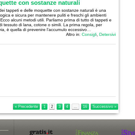
quette con sostanze naturali
 dei tappeti e delle moquette con sostanze naturali è una
ogica e sicura per mantenere puliti e freschi gli ambienti
Ecco alcuni metodi utili. Parliamo prima di tutto di tappeti e
i tessuto di lana, cotone o simili. La prima regola, per
ia, è quella di prevenire l’accumulo eccessivo…
Altro in:
Consigli
,
Detersivi
« Precedente
1
2
3
4
…
16
Successivo »