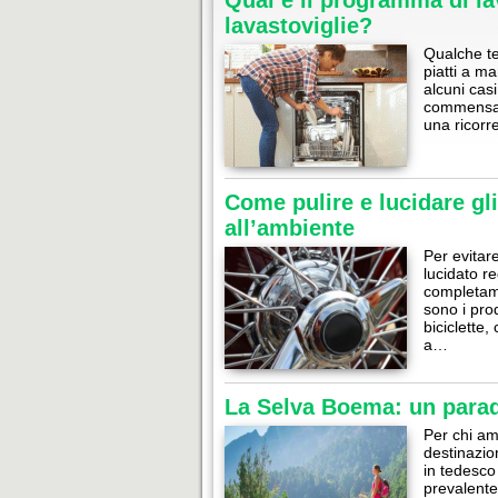
Qual è il programma di la
lavastoviglie?
Qualche te
piatti a ma
alcuni cas
commensali
una ricorr
Come pulire e lucidare gl
all’ambiente
Per evitar
lucidato r
completam
sono i prod
biciclette,
a…
La Selva Boema: un parad
Per chi am
destinazio
in tedesco
prevalente