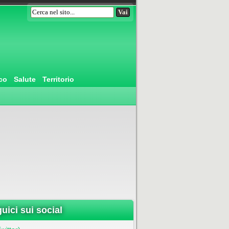
co
Salute
Territorio
uici sui social