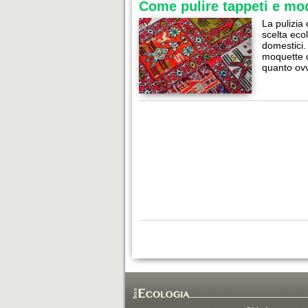
Come pulire tappeti e mo
La pulizia
scelta ecol
domestici. 
moquette d
quanto ovv