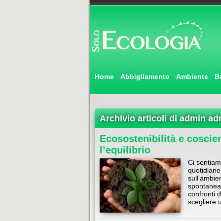
Home
Abbigliamento
Ambiente
B
Archivio articoli di admin a
Ecosostenibilità e coscie
lʼequilibrio
Ci sentiam
quotidiane
sull’ambie
spontanea d
confronti d
scegliere 