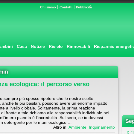
|
|
Chi siamo
Contatti
Pubblicità
ambini
Casa
Notizie
Riciclo
Rinnovabili
Risparmio energeti
dmin
nza ecologica: il percorso verso
o sempre più spesso ripetere che le nostre scelte
, anche le più basilari, possono avere un enorme impatto
nte a livello globale. Solitamente, la prima reazione
i fronte a tale richiamo alla responsabilità individuale nei
ell’intero pianeta è lʼincredulità. Sul serio, se io dovessi
Seg
un detergente per le mani ecologico,…
Altro in:
Ambiente
,
Inquinamento
-
X (T