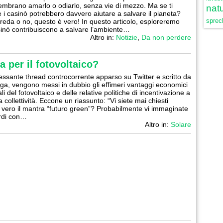
mbrano amarlo o odiarlo, senza vie di mezzo. Ma se ti
natu
e i casinò potrebbero davvero aiutare a salvare il pianeta?
sprech
creda o no, questo è vero! In questo articolo, esploreremo
inò contribuiscono a salvare l’ambiente…
Altro in:
Notizie
,
Da non perdere
 per il fotovoltaico?
ressante thread controcorrente apparso su Twitter e scritto da
ga, vengono messi in dubbio gli effimeri vantaggi economici
i del fotovoltaico e delle relative politiche di incentivazione a
a collettività. Eccone un riassunto: “Vi siete mai chiesti
 vero il mantra “futuro green”? Probabilmente vi immaginate
erdi con…
Altro in:
Solare