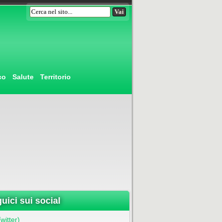
co
Salute
Territorio
uici sui social
witter)