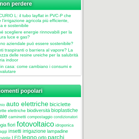
non perdere
RIO L: il tubo layflat in PVC-P che
 l’irrigazione agricola più efficiente,
ca e sostenibile
é scegliere energie rinnovabili per la
tura luce e gas?
gno aziendale può essere sostenibile?
nti traspiranti o barriera al vapore? La
ezza delle resine ureiche per la salubrità
aria indoor
in casa: come cambiano i consumi e
valutare
omenti popolari
auto elettriche
biciclette
nio
biodiversità
bioplastiche
ette elettriche
aie
caminetti
compostaggio
condizionatori
fotovoltaico
gia
fiori
idroponica
insetti
irrigazione
lampadine
laggi
legno
parchi
LED
orto
oviglie