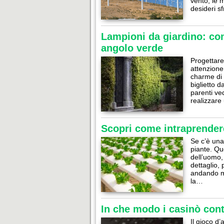
vento, le 
desideri sf
Lampioni da giardino: come
angolo verde
Progettare
attenzione
charme di q
biglietto d
parenti ve
realizzare
Scopri come intraprender
Se c’è una
piante. Qu
dell’uomo,
dettaglio, 
andando mo
la…
In che modo i casinò cont
Il gioco d