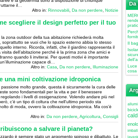
maree e la geotermia sono a disposizione di chiunque
Da 
ruttarne il…
Altro in:
Rinnovabili
,
Da non perdere
,
Notizie
MERCU
rende
 scegliere il design perfetto per il tuo
prati
Perch
forni
 la zona outdoor della tua abitazione richiederà molta
, soprattutto se vuoi che lo spazio esterno abbia lo stesso
Il ba
uello interno. Ricorda, infatti, che il giardino rappresenta il
Isola
a visita dell’abitazione perché è la prima zona che amici e
sicur
dranno quando li inviterai. Per questi motivi è importante
dell’
 un’illuminazione capace di…
Luce 
Altro in:
Casa
,
Da non perdere
,
Illuminazione
cosa 
e una mini coltivazione idroponica
 passione molto grande, questa è sicuramente la cura delle
Arg
este sono fondamentali per la vita e per il benessere
 regolando i livelli di ossigenazione. Volendo andare più nel
però, c’è un tipo di coltura che nell’ultimo periodo sta
allumi
lto di moda, ovvero la coltivazione idroponica. Ma cos’è
bicicl
cald
Altro in:
Da non perdere
,
Agricoltura
,
Consigli
enolo
ribuiscono a salvare il pianeta?
imbal
’azzardo è sempre stato un argomento spinoso e dibattuto. Le
lavast