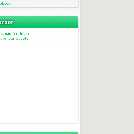
ebook
onsor
società edilizia
fumi per bucato