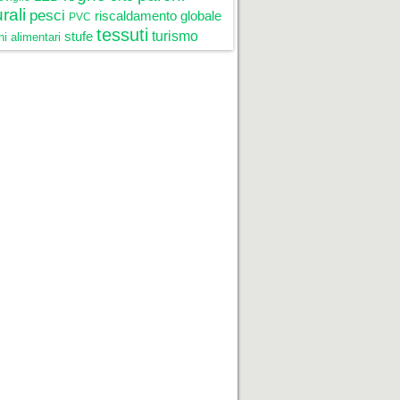
rali
pesci
riscaldamento globale
PVC
tessuti
stufe
turismo
i alimentari