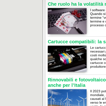
Che ruolo ha la volatilità
I software 
Quando si s
termine “vo
termine e c
processo d
Cartucce compatibili: la s
Le cartucc
necessari 
costi molto
qualche so
cartucce c
produttor
Rinnovabili e fotovoltaico
anche per l’Italia
Il 2023 po
mondiale, 
causati al 
verso le en