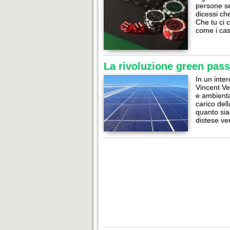
persone se
dicessi ch
Che tu ci 
come i cas
La rivoluzione green passa
In un inte
Vincent Ve
e ambiental
carico dell
quanto sia
distese v