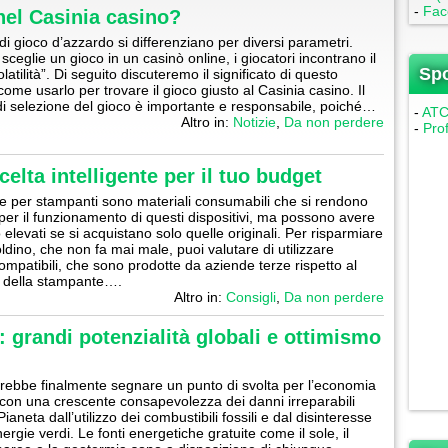
-
Fac
 nel Casinia casino?
di gioco d’azzardo si differenziano per diversi parametri.
ceglie un gioco in un casinò online, i giocatori incontrano il
Sp
latilità”. Di seguito discuteremo il significato di questo
ome usarlo per trovare il gioco giusto al Casinia casino. Il
i selezione del gioco è importante e responsabile, poiché…
-
ATC 
Altro in:
Notizie
,
Da non perdere
-
Pro
celta intelligente per il tuo budget
e per stampanti sono materiali consumabili che si rendono
per il funzionamento di questi dispositivi, ma possono avere
 elevati se si acquistano solo quelle originali. Per risparmiare
ldino, che non fa mai male, puoi valutare di utilizzare
ompatibili, che sono prodotte da aziende terze rispetto al
e della stampante….
Altro in:
Consigli
,
Da non perdere
: grandi potenzialità globali e ottimismo
trebbe finalmente segnare un punto di svolta per l’economia
con una crescente consapevolezza dei danni irreparabili
Pianeta dall’utilizzo dei combustibili fossili e dal disinteresse
ergie verdi. Le fonti energetiche gratuite come il sole, il