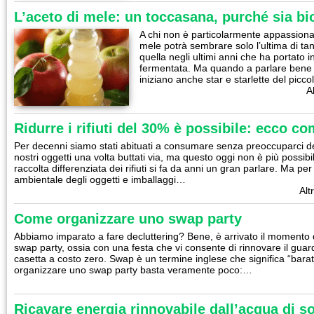
L’aceto di mele: un toccasana, purché sia bi
A chi non è particolarmente appassionato
mele potrà sembrare solo l’ultima di 
quella negli ultimi anni che ha portato i
fermentata. Ma quando a parlare bene 
iniziano anche star e starlette del picc
A
Ridurre i rifiuti del 30% è possibile: ecco c
Per decenni siamo stati abituati a consumare senza preoccuparci del
nostri oggetti una volta buttati via, ma questo oggi non è più possibil
raccolta differenziata dei rifiuti si fa da anni un gran parlare. Ma pe
ambientale degli oggetti e imballaggi…
Alt
Come organizzare uno swap party
Abbiamo imparato a fare decluttering? Bene, è arrivato il momento
swap party, ossia con una festa che vi consente di rinnovare il guar
casetta a costo zero. Swap è un termine inglese che significa “baratt
organizzare uno swap party basta veramente poco:…
Ricavare energia rinnovabile dall’acqua di 