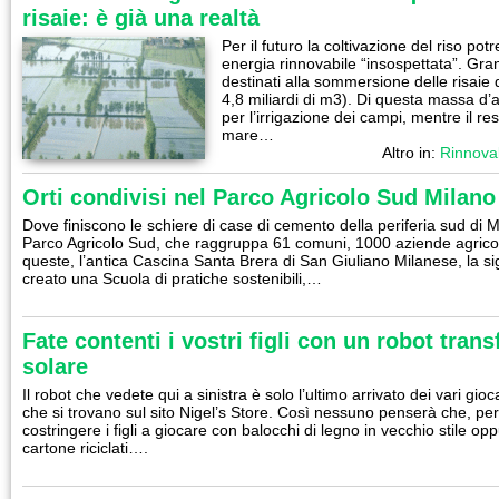
risaie: è già una realtà
Per il futuro la coltivazione del riso pot
energia rinnovabile “insospettata”. Gran
destinati alla sommersione delle risai
4,8 miliardi di m3). Di questa massa d’a
per l’irrigazione dei campi, mentre il r
mare…
Altro in:
Rinnovab
Orti condivisi nel Parco Agricolo Sud Milano
Dove finiscono le schiere di case di cemento della periferia sud di Mi
Parco Agricolo Sud, che raggruppa 61 comuni, 1000 aziende agricol
queste, l’antica Cascina Santa Brera di San Giuliano Milanese, la s
creato una Scuola di pratiche sostenibili,…
Fate contenti i vostri figli con un robot tran
solare
Il robot che vedete qui a sinistra è solo l’ultimo arrivato dei vari gioc
che si trovano sul sito Nigel’s Store. Così nessuno penserà che, pe
costringere i figli a giocare con balocchi di legno in vecchio stile opp
cartone riciclati….