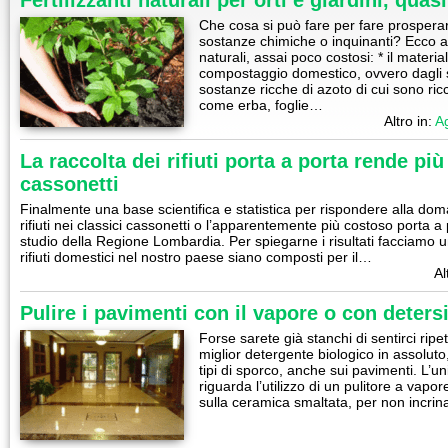
Fertilizzanti naturali per orti e giardini, quas
Che cosa si può fare per fare prosperare
sostanze chimiche o inquinanti? Ecco alc
naturali, assai poco costosi: * il materi
compostaggio domestico, ovvero dagli s
sostanze ricche di azoto di cui sono ricc
come erba, foglie…
Altro in:
Ag
La raccolta dei rifiuti porta a porta rende più
cassonetti
Finalmente una base scientifica e statistica per rispondere alla dom
rifiuti nei classici cassonetti o l’apparentemente più costoso porta 
studio della Regione Lombardia. Per spiegarne i risultati facciamo un
rifiuti domestici nel nostro paese siano composti per il…
Al
Pulire i pavimenti con il vapore o con detersi
Forse sarete già stanchi di sentirci ripe
miglior detergente biologico in assoluto,
tipi di sporco, anche sui pavimenti. L’
riguarda l’utilizzo di un pulitore a vapor
sulla ceramica smaltata, per non incri