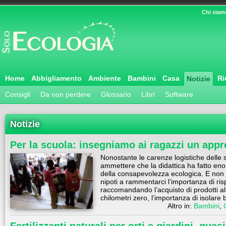
Chi siam
Home
Abbigliamento
Ambiente
Bambini
Casa
Ri
Notizie
Consigli
Da non perdere
Glossario
Libri
Software
Notizie
Per la scuola: insegniamo ai ragazzi un appr
Nonostante le carenze logistiche delle s
ammettere che la didattica ha fatto eno
della consapevolezza ecologica. E non è 
nipoti a rammentarci l’importanza di ris
raccomandando l’acquisto di prodotti al
chilometri zero, l’importanza di isolare
Altro in:
Bambini
,