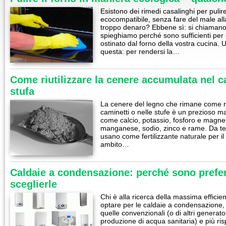
Esistono dei rimedi casalinghi per pulire
ecocompatibile, senza fare del male al
troppo denaro? Ebbene sì: si chiamano l
spieghiamo perché sono sufficienti per
ostinato dal forno della vostra cucina
questa: per rendersi la…
Come riutilizzare la cenere accumulata nel c
stufa
La cenere del legno che rimane come r
caminetti o nelle stufe è un prezioso m
come calcio, potassio, fosforo e magnes
manganese, sodio, zinco e rame. Da tem
usano come fertilizzante naturale per il t
ambito…
Caldaie a condensazione: perché sono prefer
sceglierle
Chi è alla ricerca della massima effici
optare per le caldaie a condensazione,
quelle convenzionali (o di altri generato
produzione di acqua sanitaria) e più ris