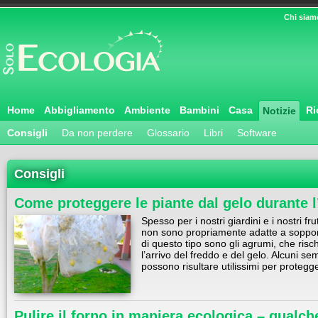
Chi siam
Home
Abbigliamento
Ambiente
Bambini
Casa
Ri
Notizie
Consigli
Da non perdere
Glossario
Libri
Software
Consigli
Come proteggere le piante dal gelo durante l
Spesso per i nostri giardini e i nostri fr
non sono propriamente adatte a sopport
di questo tipo sono gli agrumi, che risc
l’arrivo del freddo e del gelo. Alcuni se
possono risultare utilissimi per proteg
Pulire il forno in maniera ecologica – qualche