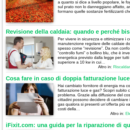
a quanto si dice a livello popolare, le f
sul prato non lo danneggiano affatto, a
formano quelle sostanze fertilizzanti ch
Revisione della caldaia: quando e perché bis
Per vivere in sicurezza e ottimizzare i
manutenzione regolare delle caldaie do
spesso come “revisione”. Da non confon
“controllo fumi” o bollino blu, che è inve
energetica previsto dalla legge per tutti
superiore a 10 kw in cui…
Altro in:
Riscalda
Cosa fare in caso di doppia fatturazione luc
Hai cambiato fornitore di energia ma co
fatturazione luce e gas? Scopri subito
problema. Grazie alla diffusione del cosi
cittadini possono decidere di cambiare il
gas qualora si presenti un’offerta più v
costi della…
Altro in:
Ele
iFixit.com: una guida per la riparazione di q