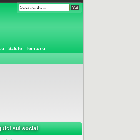
co
Salute
Territorio
uici sui social