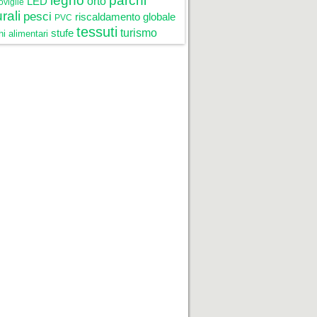
legno
parchi
LED
orto
oviglie
rali
pesci
riscaldamento globale
PVC
tessuti
stufe
turismo
i alimentari