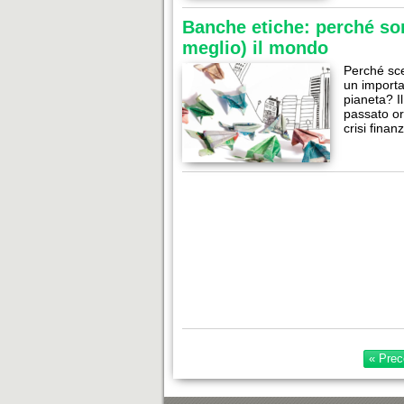
Banche etiche: perché son
meglio) il mondo
Perché sce
un importan
pianeta? I
passato or
crisi fina
« Prec