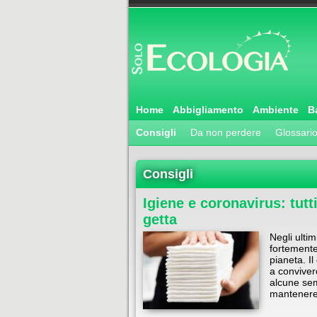
Home
Abbigliamento
Ambiente
B
Consigli
Da non perdere
Glossari
Consigli
Igiene e coronavirus: tutt
getta
Negli ultim
fortemente
pianeta. I
a conviverc
alcune se
mantenere