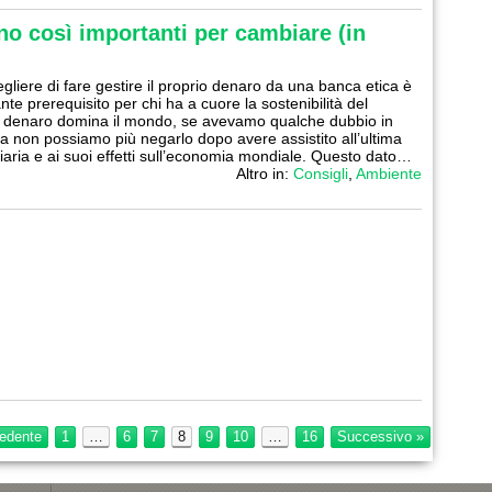
o così importanti per cambiare (in
gliere di fare gestire il proprio denaro da una banca etica è
te prerequisito per chi ha a cuore la sostenibilità del
l denaro domina il mondo, se avevamo qualche dubbio in
a non possiamo più negarlo dopo avere assistito all’ultima
nziaria e ai suoi effetti sull’economia mondiale. Questo dato…
Altro in:
Consigli
,
Ambiente
edente
1
…
6
7
8
9
10
…
16
Successivo »