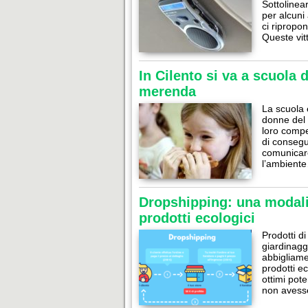
Sottolinea
per alcuni
ci ripropo
Queste vit
In Cilento si va a scuola
merenda
La scuola 
donne del 
loro compe
di conseg
comunicare
l’ambient
Dropshipping: una modalit
prodotti ecologici
Prodotti di
giardinaggi
abbigliame
prodotti ec
ottimi pot
non avess