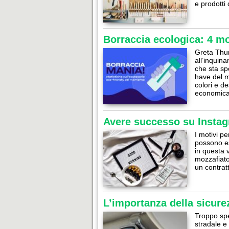
e prodotti
Borraccia ecologica: 4 moti
Greta Thun
all’inquin
che sta sp
have del m
colori e de
economica 
Avere successo su Instag
I motivi p
possono es
in questa v
mozzafiato
un contrat
L’importanza della sicure
Troppo spe
stradale e