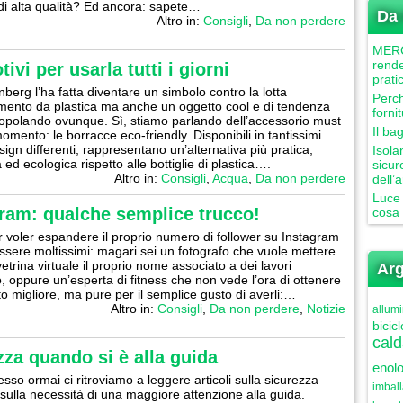
 di alta qualità? Ed ancora: sapete…
Da 
Altro in:
Consigli
,
Da non perdere
MERCU
rende
vi per usarla tutti i giorni
prati
berg l’ha fatta diventare un simbolo contro la lotta
Perch
amento da plastica ma anche un oggetto cool e di tendenza
forni
opolando ovunque. Sì, stiamo parlando dell’accessorio must
Il ba
omento: le borracce eco-friendly. Disponibili in tantissimi
sign differenti, rappresentano un’alternativa più pratica,
Isola
ed ecologica rispetto alle bottiglie di plastica….
sicur
Altro in:
Consigli
,
Acqua
,
Da non perdere
dell’
Luce 
ram: qualche semplice trucco!
cosa 
er voler espandere il proprio numero di follower su Instagram
sere moltissimi: magari sei un fotografo che vuole mettere
etrina virtuale il proprio nome associato a dei lavori
Arg
, oppure un’esperta di fitness che non vede l’ora di ottenere
to migliore, ma pure per il semplice gusto di averli:…
Altro in:
Consigli
,
Da non perdere
,
Notizie
allumi
bicicl
cald
zza quando si è alla guida
enolo
sso ormai ci ritroviamo a leggere articoli sulla sicurezza
imbal
 sulla necessità di una maggiore attenzione alla guida.