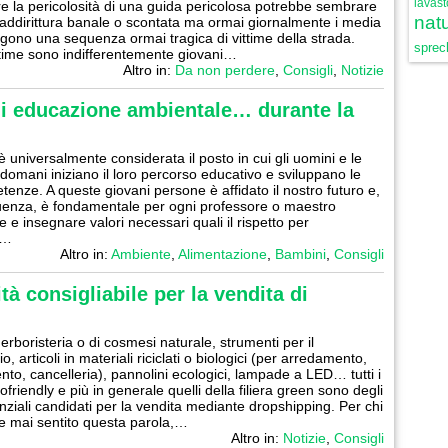
lavast
re la pericolosità di una guida pericolosa potrebbe sembrare
natu
 addirittura banale o scontata ma ormai giornalmente i media
ngono una sequenza ormai tragica di vittime della strada.
sprech
time sono indifferentemente giovani…
Altro in:
Da non perdere
,
Consigli
,
Notizie
 di educazione ambientale… durante la
è universalmente considerata il posto in cui gli uomini e le
domani iniziano il loro percorso educativo e sviluppano le
tenze. A queste giovani persone è affidato il nostro futuro e,
uenza, è fondamentale per ogni professore o maestro
 e insegnare valori necessari quali il rispetto per
e…
Altro in:
Ambiente
,
Alimentazione
,
Bambini
,
Consigli
à consigliabile per la vendita di
 erboristeria o di cosmesi naturale, strumenti per il
o, articoli in materiali riciclati o biologici (per arredamento,
nto, cancelleria), pannolini ecologici, lampade a LED… tutti i
ofriendly e più in generale quelli della filiera green sono degli
enziali candidati per la vendita mediante dropshipping. Per chi
e mai sentito questa parola,…
Altro in:
Notizie
,
Consigli