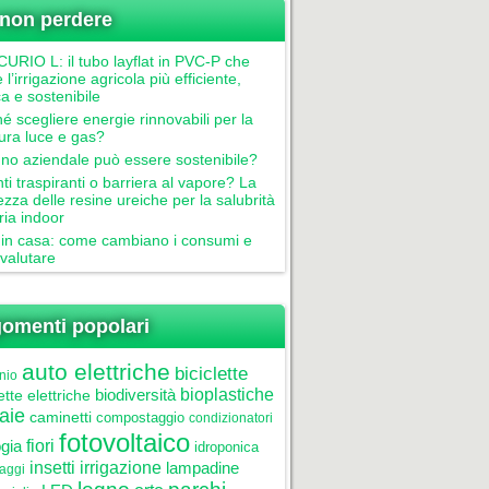
non perdere
RIO L: il tubo layflat in PVC-P che
 l’irrigazione agricola più efficiente,
ca e sostenibile
é scegliere energie rinnovabili per la
tura luce e gas?
gno aziendale può essere sostenibile?
nti traspiranti o barriera al vapore? La
ezza delle resine ureiche per la salubrità
aria indoor
in casa: come cambiano i consumi e
valutare
omenti popolari
auto elettriche
biciclette
nio
biodiversità
bioplastiche
ette elettriche
aie
caminetti
compostaggio
condizionatori
fotovoltaico
gia
fiori
idroponica
insetti
irrigazione
lampadine
laggi