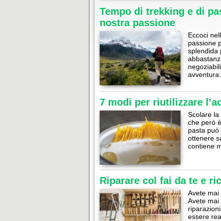
Tempo di trekking e di pas
nostra passione
Eccoci nel
passione p
splendida 
abbastanza
negoziabil
avventura
7 modi per riutilizzare l’a
Scolare la
che però è
pasta può 
ottenere s
contiene m
Riparare col fai da te e r
Avete mai 
Avete mai 
riparazion
essere rea