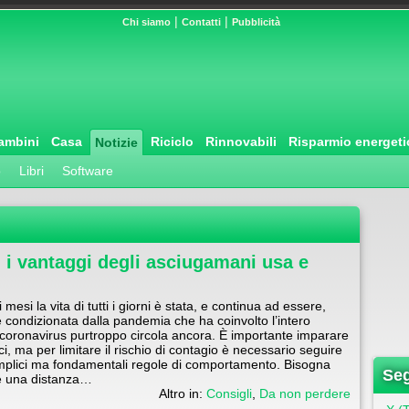
|
|
Chi siamo
Contatti
Pubblicità
ambini
Casa
Riciclo
Rinnovabili
Risparmio energeti
Notizie
o
Libri
Software
i i vantaggi degli asciugamani usa e
i mesi la vita di tutti i giorni è stata, e continua ad essere,
 condizionata dalla pandemia che ha coinvolto l’intero
l coronavirus purtroppo circola ancora. È importante imparare
i, ma per limitare il rischio di contagio è necessario seguire
mplici ma fondamentali regole di comportamento. Bisogna
Seg
 una distanza…
Altro in:
Consigli
,
Da non perdere