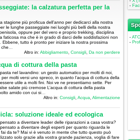
-
X (T
-
Fac
seggiate: la calzatura perfetta per la
la stagione più proficua dell’anno per dedicarci alla nostra
Sp
er le lunghe passeggiate nei luoghi più belli della nostra
penisola, oppure per del vero e proprio trekking, disciplina
-
ATC 
 faticosa ma che è in grado di darci delle soddisfazioni non
-
Pro
i. Ebbene, tutto è pronto per iniziare la nostra prossima
: che…
Altro in:
Abbigliamento
,
Consigli
,
Da non perdere
cqua di cottura della pasta
 pasta nel lavandino: un gesto automatico per molti di noi,
 per molti versi uno spreco, in quanto l’acqua di cottura della
essere utile a molti fini. Noi ve ne presentiamo sette. Per
alse salate più cremose L’acqua di cottura della pasta
olto amido con cui si…
Altro in:
Consigli
,
Acqua
,
Alimentazione
icicla: soluzione ideale ed ecologica
pensato a diventare leader delle riparazioni a casa vostra?
pensato a diventare degli esperti per quanto riguarda le
i fai da te? Mai vi è venuto in mente che tutto questo può
lizzato solo grazie alla vostra grande pazienza, voglia di fare