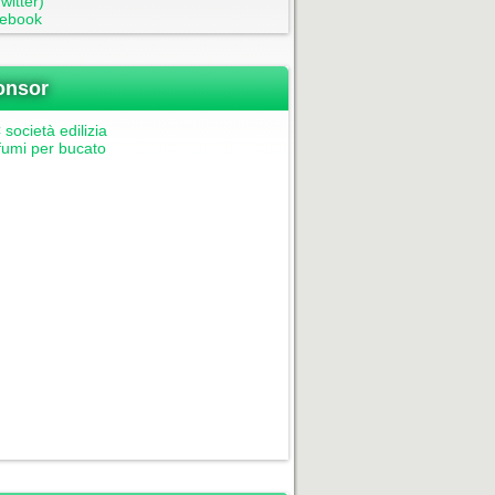
witter)
ebook
onsor
società edilizia
fumi per bucato