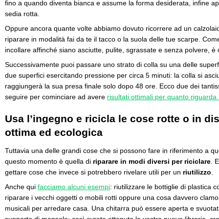
fino a quando diventa bianca e assume la forma desiderata, infine ap
sedia rotta.
Oppure ancora quante volte abbiamo dovuto ricorrere ad un calzolai
riparare in modalità fai da te il tacco o la suola delle tue scarpe. Com
incollare affinché siano asciutte, pulite, sgrassate e senza polvere, è 
Successivamente puoi passare uno strato di colla su una delle superfi
due superfici esercitando pressione per circa 5 minuti: la colla si asc
raggiungerà la sua presa finale solo dopo 48 ore. Ecco due dei tant
seguire per cominciare ad avere
risultati ottimali per quanto riguarda 
Usa l’ingegno e ricicla le cose rotte o in d
ottima ed ecologica
Tuttavia una delle grandi cose che si possono fare in riferimento a qu
questo momento è quella di
riparare in modi diversi per riciclare
. 
gettare cose che invece si potrebbero rivelare utili per un
riutilizzo
.
Anche qui
facciamo alcuni esempi
: riutilizzare le bottiglie di plastic
riparare i vecchi oggetti o mobili rotti oppure una cosa davvero clamor
musicali per arredare casa. Una chitarra può essere aperta e svuotat