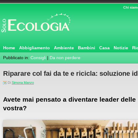
Chi siam
Home
Abbigliamento
Ambiente
Bambini
Casa
Notizie
Ri
Pubblicato in:
Consigli
|
Da non perdere
Riparare col fai da te e ricicla: soluzione 
Di
Simona Manzo
Avete mai pensato a diventare leader delle 
vostra?