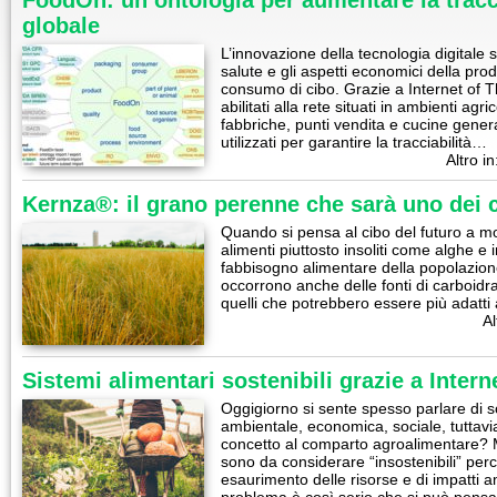
FoodOn: un’ontologia per aumentare la tracci
globale
L’innovazione della tecnologia digitale
salute e gli aspetti economici della prod
consumo di cibo. Grazie a Internet of 
abilitati alla rete situati in ambienti agri
fabbriche, punti vendita e cucine gene
utilizzati per garantire la tracciabilità…
Altro in
Kernza®: il grano perenne che sarà uno dei c
Quando si pensa al cibo del futuro a mo
alimenti piuttosto insoliti come alghe e i
fabbisogno alimentare della popolazion
occorrono anche delle fonti di carboidra
quelli che potrebbero essere più adatti
Al
Sistemi alimentari sostenibili grazie a Intern
Oggigiorno si sente spesso parlare di s
ambientale, economica, sociale, tuttavi
concetto al comparto agroalimentare? Mo
sono da considerare “insostenibili” per
esaurimento delle risorse e di impatti a