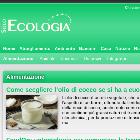
Chi siam
Home
Abbigliamento
Ambiente
Bambini
Casa
Notizie
Ri
Alimentazione
Animali
Cosmesi
Detersivi
Integratori
Alimentazione
Come scegliere l’olio di cocco se si ha a cu
L’olio di cocco è un olio vegetale, che
l’aspetto di un burro, ottenuto dall’en
della noce di cocco, anche noto come cop
che contiene più grassi saturi ed è amp
oleochimica, per la produzione di tensio
ma…