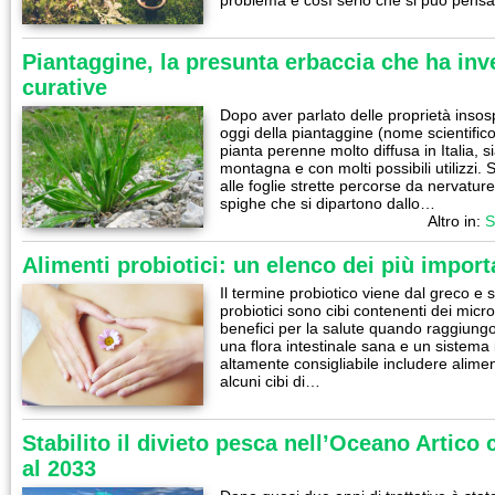
problema è così serio che si può pens
Piantaggine, la presunta erbaccia che ha inv
curative
Dopo aver parlato delle proprietà insos
oggi della piantaggine (nome scientific
pianta perenne molto diffusa in Italia, 
montagna e con molti possibili utilizzi. 
alle foglie strette percorse da nervature p
spighe che si dipartono dallo…
Altro in:
S
Alimenti probiotici: un elenco dei più import
Il termine probiotico viene dal greco e si
probiotici sono cibi contenenti dei micro
benefici per la salute quando raggiung
una flora intestinale sana e un sistema
altamente consigliabile includere aliment
alcuni cibi di…
Stabilito il divieto pesca nell’Oceano Artico
al 2033