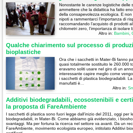
Nonostante le carenze logistiche delle s
ammettere che la didattica ha fatto eno
della consapevolezza ecologica. E non è 
nipoti a rammentarci l’importanza di ris
raccomandando l’acquisto di prodotti al
chilometri zero, l’importanza di isolare
Altro in:
Bambini
,
Qualche chiarimento sul processo di produzi
bioplastiche
Ora che i sacchetti in Mater-Bi fanno pa
quasi totalmente sostituito le 260.000 t
eravamo soliti usare nel giro di un ann
interessante capire meglio come vengon
i sacchetti di plastica biodegradabili. 
manufatti è…
Altro in:
Sm
Additivi biodegradabili, ecosostenibili e certi
la proposta di FareAmbiente
I sacchetti di plastica sono fuori legge dall’inizio del 2011, oggi pe
biodegradabili, in Mater-Bi. Come abbiamo già evidenziato, i biosho
svantaggi. Ma per fortuna la ricerca nel settore va avanti. Da un re
FareAmbiente, movimento ecologista europeo, intitolato Additivi biod