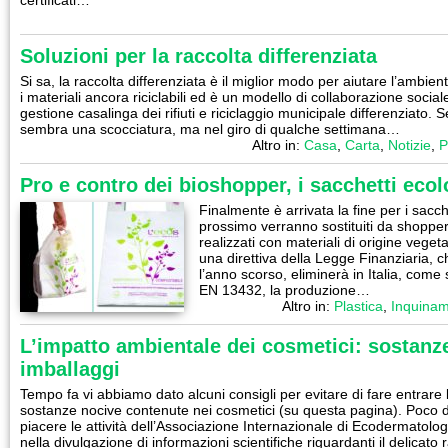
certificati…
Soluzioni per la raccolta differenziata
Si sa, la raccolta differenziata è il miglior modo per aiutare l’ambi
i materiali ancora riciclabili ed è un modello di collaborazione sociale
gestione casalinga dei rifiuti e riciclaggio municipale differenziato. Se
sembra una scocciatura, ma nel giro di qualche settimana…
Altro in:
Casa
,
Carta
,
Notizie
,
P
Pro e contro dei bioshopper, i sacchetti ecol
Finalmente è arrivata la fine per i sacch
prossimo verranno sostituiti da shopper
realizzati con materiali di origine veget
una direttiva della Legge Finanziaria, 
l’anno scorso, eliminerà in Italia, come
EN 13432, la produzione…
Altro in:
Plastica
,
Inquina
L’impatto ambientale dei cosmetici: sostanze
imballaggi
Tempo fa vi abbiamo dato alcuni consigli per evitare di fare entrare 
sostanze nocive contenute nei cosmetici (su questa pagina). Poco
piacere le attività dell’Associazione Internazionale di Ecodermatolog
nella divulgazione di informazioni scientifiche riguardanti il delicato