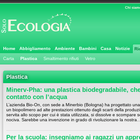
Chi siam
Home
Abbigliamento
Ambiente
Bambini
Casa
Notizie
Ri
Carta
Plastica
Smaltimento rifiuti
Vetro
Plastica
Minerv-Pha: una plastica biodegradabile, che 
contatto con l’acqua
L’azienda Bio-On, con sede a Minerbio (Bologna) ha progettato una 
un biopolimero ad alte prestazioni ottenuto dagli scarti della produ
servita allo scopo per cui è stata utilizzata, si dissolve e scompare
nociva. Sarebbe una invenzione in grado di rivoluzionare la nostra
Per la scuola: insegniamo ai ragazzi un appr