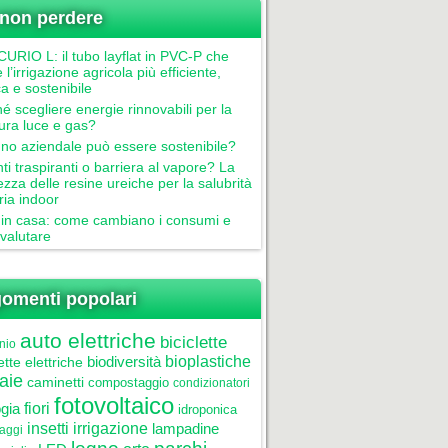
non perdere
RIO L: il tubo layflat in PVC-P che
 l’irrigazione agricola più efficiente,
ca e sostenibile
é scegliere energie rinnovabili per la
tura luce e gas?
gno aziendale può essere sostenibile?
nti traspiranti o barriera al vapore? La
ezza delle resine ureiche per la salubrità
aria indoor
in casa: come cambiano i consumi e
valutare
omenti popolari
auto elettriche
biciclette
nio
biodiversità
bioplastiche
ette elettriche
aie
caminetti
compostaggio
condizionatori
fotovoltaico
gia
fiori
idroponica
insetti
irrigazione
lampadine
laggi