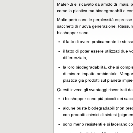
Mater-Bi è ricavato da amido di mais, pata
come la plastica ma biodegradabili e com
Molte però sono le perplessità espresse 
sacchetti di nuova generazione. Riassu
bioshopper sono:
il fatto di avere praticamente le stess
il fatto di poter essere utilizzati due 
differenziata;
la loro biodegradabilità, che si comp
di minore impatto ambientale. Vengono 
plastica già prodotti sul pianeta impi
Questi invece gli svantaggi riscontrati d
i bioshopper sono più piccoli dei sacch
alcune buste biodegradabili (non pre
con prodotti chimici di sintesi (pigment
sono meno resistenti e si lacerano c