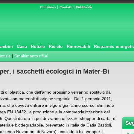
|
|
Chi siamo
Contatti
Pubblicità
ambini
Casa
Notizie
Riciclo
Rinnovabili
Risparmio energeti
otizie
|
Smaltimento rifiuti
er, i sacchetti ecologici in Mater-Bi
tti di plastica, che dall’anno prossimo verranno sostituiti da
izzati con materiali di origine vegetale. Dal 1 gennaio 2011,
aria, che doveva entrare in vigore già l’anno scorso, eliminerà
ropea EN 13432, la produzione e la commercializzazione dei
ati. Questi da ora in poi dovranno utilizzare shopper di carta, di
Seg
materiale biodegradabile, brevettato in Italia da Catia Bastioli,
’azienda Novamont di Novara) i cosiddetti bioshopper. Il