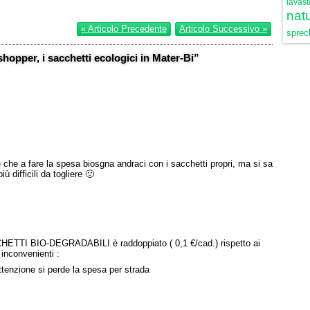
lavast
natu
« Articolo Precedente
Articolo Successivo »
sprech
hopper, i sacchetti ecologici in Mater-Bi”
te che a fare la spesa biosgna andraci con i sacchetti propri, ma si sa
iù difficili da togliere 🙁
CCHETTI BIO-DEGRADABILI è raddoppiato ( 0,1 €/cad.) rispetto ai
inconvenienti :
attenzione si perde la spesa per strada