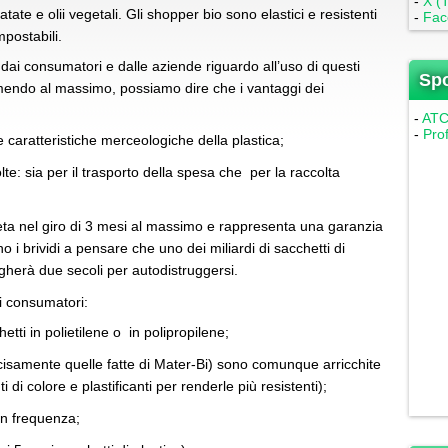
-
X (T
te e olii vegetali. Gli shopper bio sono elastici e resistenti
-
Fac
postabili.
dai consumatori e dalle aziende riguardo all’uso di questi
Sp
mendo al massimo, possiamo dire che i vantaggi dei
-
ATC 
-
Pro
e caratteristiche merceologiche della plastica;
volte: sia per il trasporto della spesa che per la raccolta
leta nel giro di 3 mesi al massimo e rappresenta una garanzia
i brividi a pensare che uno dei miliardi di sacchetti di
egherà due secoli per autodistruggersi.
ai consumatori:
etti in polietilene o in polipropilene;
cisamente quelle fatte di Mater-Bi) sono comunque arricchite
i di colore e plastificanti per renderle più resistenti);
on frequenza;