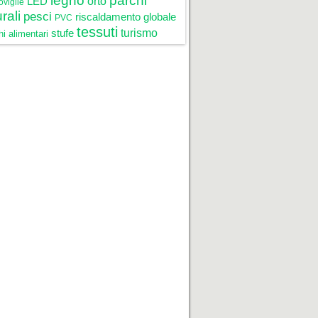
legno
parchi
LED
orto
oviglie
rali
pesci
riscaldamento globale
PVC
tessuti
stufe
turismo
i alimentari