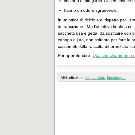
costano di più (circa 10 cent invece de
hanno un odore sgradevole.
In un’ottica di riciclo e di rispetto per l
di transizione. Ma l’obiettivo finale a c
sacchetti usa e getta, da sostituire con 
canapa e juta, non soltanto per fare la s
cassonetti della raccolta differenziata ‘se
Per approfondire:
Qualche chiarimento s
Altri articoli su:
bioplastiche
,
bioshopper