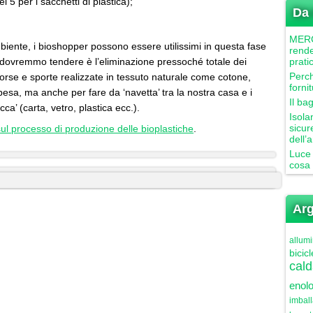
i 5 per i sacchetti di plastica);
Da 
MERCU
’ambiente, i bioshopper possono essere utilissimi in questa fase
rende
ui dovremmo tendere è l’eliminazione pressoché totale dei
prati
Perch
borse e sporte realizzate in tessuto naturale come cotone,
forni
pesa, ma anche per fare da ‘navetta’ tra la nostra casa e i
Il ba
cca’ (carta, vetro, plastica ecc.).
Isola
sicur
ul processo di produzione delle bioplastiche
.
dell’
Luce 
cosa 
Arg
allumi
bicicl
cald
enolo
imbal