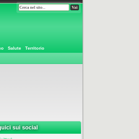
co
Salute
Territorio
uici sui social