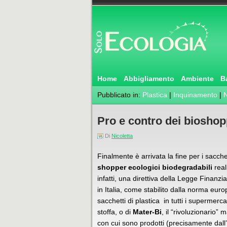
Home
Abbigliamento
Ambiente
B
Pubblicato in:
Plastica
|
Inquinamento
|
N
Pro e contro dei bioshopp
Di
Nicoletta
Finalmente è arrivata la fine per i sacche
shopper ecologici biodegradabili
real
infatti, una direttiva della Legge Finanzi
in Italia, come stabilito dalla norma eu
sacchetti di plastica in tutti i supermerc
stoffa, o di
Mater-Bi
, il “rivoluzionario” 
con cui sono prodotti (precisamente dall