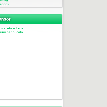
witter)
ebook
onsor
società edilizia
fumi per bucato