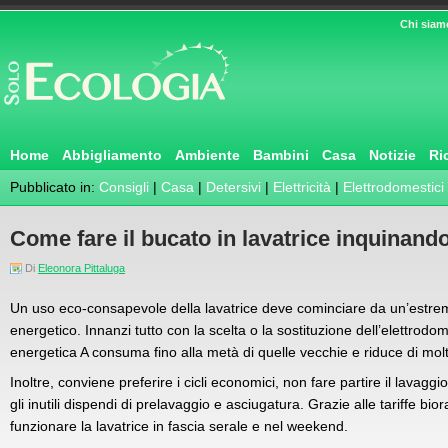
Chi siam
Home
Abbigliamento
Ambiente
Bambini
Casa
Notizie
Ri
Pubblicato in:
Consigli
|
Casa
|
Detersivi
|
Elettricità
|
Elettrodomestici
Come fare il bucato in lavatrice inquinan
Di
Eleonora Pittaluga
Un uso eco-consapevole della lavatrice deve cominciare da un’estr
energetico. Innanzi tutto con la scelta o la sostituzione dell’elettrodom
energetica A consuma fino alla metà di quelle vecchie e riduce di mol
Inoltre, conviene preferire i cicli economici, non fare partire il lavagg
gli inutili dispendi di prelavaggio e asciugatura. Grazie alle tariffe bi
funzionare la lavatrice in fascia serale e nel weekend.