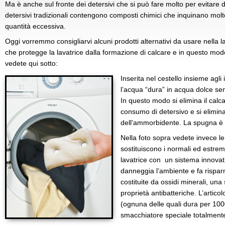
Ma è anche sul fronte dei detersivi che si può fare molto per evitare da
detersivi tradizionali contengono composti chimici che inquinano mol
quantità eccessiva.
Oggi vorremmo consigliarvi alcuni prodotti alternativi da usare nella
che protegge la lavatrice dalla formazione di calcare e in questo modo 
vedete qui sotto:
Inserita nel cestello insieme agl
l’acqua “dura” in acqua dolce se
In questo modo si elimina il calca
consumo di detersivo e si elimina d
dell’ammorbidente. La spugna è u
Nella foto sopra vedete invece l
sostituiscono i normali ed estrem
lavatrice con un sistema innovati
danneggia l’ambiente e fa rispa
costituite da ossidi minerali, un
proprietà antibatteriche. L’artico
(ognuna delle quali dura per 1000
smacchiatore speciale totalment