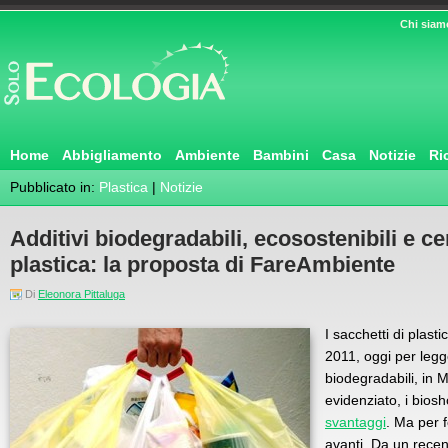
Chi siam
Home
Abbigliamento
Ambiente
Bambini
Casa
Notizie
Ri
Pubblicato in:
Plastica
|
Notizie
Additivi biodegradabili, ecosostenibili e cert
plastica: la proposta di FareAmbiente
Di
Eleonora Pittaluga
I sacchetti di plasti
2011, oggi per leg
biodegradabili, in
evidenziato, i bio
svantaggi
. Ma per f
avanti. Da un rece