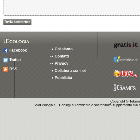
Chi siamo
Facebook
Contatti
Twitter
Privacy
RSS
Collabora con noi
Pubblicità
Copyright ©
Teknosu
SoloEcologia.it – Consigli su ambiente e sostenibilità supplemento alla te