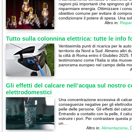
ragioni più importanti che spingono gli i
risparmiare energia. Ottimizzare i consu
obiettivo comune per evitare di comprome
condizionare il potere di spesa. Una s
Altro in:
Rispar
Tutto sulla colonnina elettrica: tutte le info
Ventiseimila punti di ricarica per le auto e
territorio da Nord a Sud. Almeno altri 
la città di Roma entro il Giubileo 2025.
testimoniano come l’Italia si stia muov
panorama europeo nel campo della mobil
A
Gli effetti del calcare nell’acqua sul nostro 
elettrodomestici
Una concentrazione eccessiva di calcar
conseguenze negative per gli elettrodome
pelle delle persone. Gli effetti del calc
Entrando a contatto con la pelle, il cal
ostruire i pori. Per contrastare questa 
un…
Altro in:
Alimentazione
,