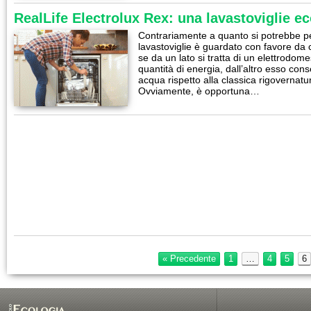
RealLife Electrolux Rex: una lavastoviglie e
Contrariamente a quanto si potrebbe pen
lavastoviglie è guardato con favore da c
se da un lato si tratta di un elettrodom
quantità di energia, dall’altro esso con
acqua rispetto alla classica rigovernat
Ovviamente, è opportuna…
« Precedente
1
…
4
5
6