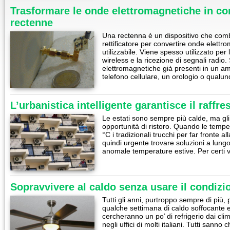
Trasformare le onde elettromagnetiche in cor
rectenne
Una rectenna è un dispositivo che com
rettificatore per convertire onde elettr
utilizzabile. Viene spesso utilizzato per 
wireless e la ricezione di segnali radio.
elettromagnetiche già presenti in un am
telefono cellulare, un orologio o qualu
L’urbanistica intelligente garantisce il raff
Le estati sono sempre più calde, ma gl
opportunità di ristoro. Quando le tempe
°C i tradizionali trucchi per far fronte a
quindi urgente trovare soluzioni a lungo
anomale temperature estive. Per certi v
Sopravvivere al caldo senza usare il condizi
Tutti gli anni, purtroppo sempre di più,
qualche settimana di caldo soffocante e 
cercheranno un po’ di refrigerio dai clima
negli uffici di molti italiani. Tutti sanno