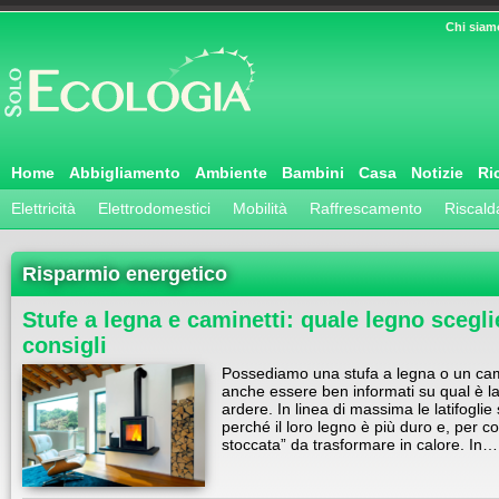
Chi siam
Home
Abbigliamento
Ambiente
Bambini
Casa
Notizie
Ri
Elettricità
Elettrodomestici
Mobilità
Raffrescamento
Riscal
Risparmio energetico
Stufe a legna e caminetti: quale legno sceglier
consigli
Possediamo una stufa a legna o un ca
anche essere ben informati su qual è la 
ardere. In linea di massima le latifoglie
perché il loro legno è più duro e, per c
stoccata” da trasformare in calore. In…