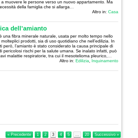
 a muovere le persone verso un nuovo appartamento. Ma
ecessità della famiglia che si allarga…
Altro in:
Casa
ica dell’amianto
è una fibra minerale naturale, usata per molto tempo nello
 molteplici prodotti, sia di uso quotidiano che nell’edilizia. In
ti però, l’amianto è stato considerato la causa principale di
i pericolosi rischi per la salute umana. Se inalato infatti, può
avi malattie respiratorie, tra cui il mesotelioma pleurico,…
Altro in:
Edilizia
,
Inquinamento
« Precedente
1
2
3
4
5
…
20
Successivo »