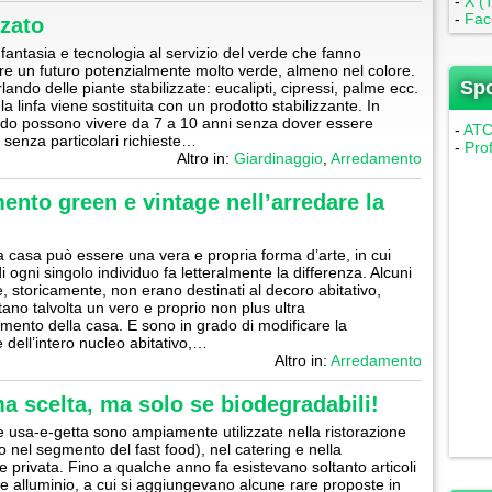
-
X (T
-
Fac
zzato
, fantasia e tecnologia al servizio del verde che fanno
re un futuro potenzialmente molto verde, almeno nel colore.
Sp
ando delle piante stabilizzate: eucalipti, cipressi, palme ecc.
 la linfa viene sostituita con un prodotto stabilizzante. In
do possono vivere da 7 a 10 anni senza dover essere
-
ATC 
, senza particolari richieste…
-
Pro
Altro in:
Giardinaggio
,
Arredamento
mento green e vintage nell’arredare la
a casa può essere una vera e propria forma d’arte, in cui
i ogni singolo individuo fa letteralmente la differenza. Alcuni
e, storicamente, non erano destinati al decoro abitativo,
ano talvolta un vero e proprio non plus ultra
amento della casa. E sono in grado di modificare la
 dell’intero nucleo abitativo,…
Altro in:
Arredamento
a scelta, ma solo se biodegradabili!
ie usa-e-getta sono ampiamente utilizzate nella ristorazione
to nel segmento del fast food), nel catering e nella
ne privata. Fino a qualche anno fa esistevano soltanto articoli
a e alluminio, a cui si aggiungevano alcune rare proposte in