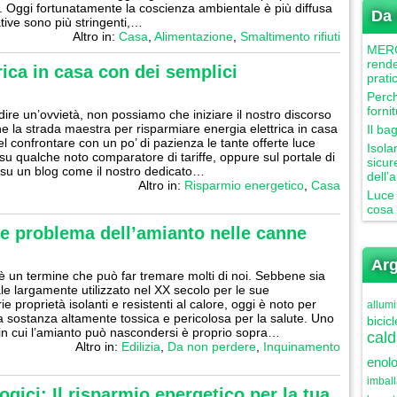
. Oggi fortunatamente la coscienza ambientale è più diffusa
Da 
tive sono più stringenti,…
Altro in:
Casa
,
Alimentazione
,
Smaltimento rifiuti
MERCU
rende
rica in casa con dei semplici
prati
Perch
forni
 dire un’ovvietà, non possiamo che iniziare il nostro discorso
e la strada maestra per risparmiare energia elettrica in casa
Il ba
el confrontare con un po’ di pazienza le tante offerte luce
Isola
i su qualche noto comparatore di tariffe, oppure sul portale di
sicur
su un blog come il nostro dedicato…
dell’
Altro in:
Risparmio energetico
,
Casa
Luce 
cosa 
ile problema dell’amianto nelle canne
Arg
è un termine che può far tremare molti di noi. Sebbene sia
le largamente utilizzato nel XX secolo per le sue
ie proprietà isolanti e resistenti al calore, oggi è noto per
allumi
 sostanza altamente tossica e pericolosa per la salute. Uno
bicicl
 in cui l’amianto può nascondersi è proprio sopra…
cald
Altro in:
Edilizia
,
Da non perdere
,
Inquinamento
enolo
imbal
ogici: Il risparmio energetico per la tua