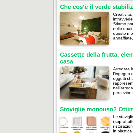
Che cos’è il verde stabili
Creatività
intravvede
Stiamo parl
nelle quali
questo mo
annaffiate
Cassette della frutta, ele
casa
Arredare l
l’ingegno d
oggetti ch
rappresent
nell’arred
percezione
Stoviglie monouso? Ottim
Le stovigl
(soprattut
ristorazio
in plastic