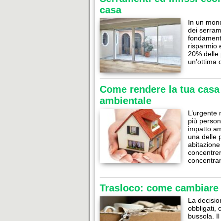
casa
In un mond
dei serram
fondamenta
risparmio e
20% delle 
un’ottima 
Come rendere la tua casa 
ambientale
L’urgente 
più person
impatto am
una delle p
abitazione
concentrer
concentra
Trasloco: come cambiare 
La decisio
obbligati,
bussola. Il