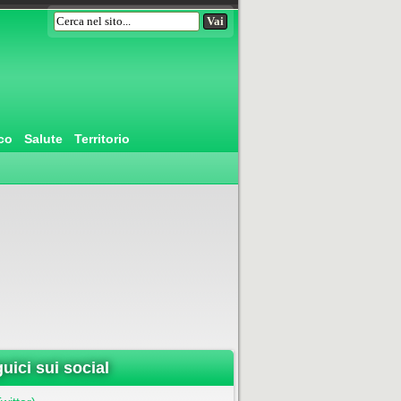
co
Salute
Territorio
uici sui social