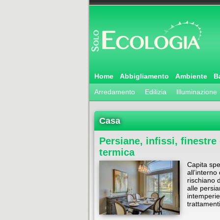
Home
Abbigliamento
Ambiente
B
Arredamento
Edilizia
Illuminazione
Casa
Persiane, infissi, finestr
termica
Capita spe
all’interno
rischiano 
alle persi
intemperie
trattamen