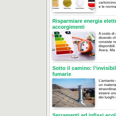
cartoncino
e le norma
Risparmiare energia elett
accorgimenti
A costo di
dicendo ch
consiste n
disponibil
Arera. Ma 
Sotto il camino: l’invisib
fumarie
L’amianto 
un materia
straordinar
essere una
dei luoghi
Serramenti ed infissi ecol