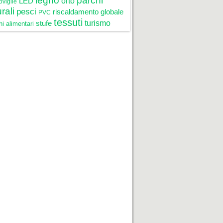
legno
parchi
LED
orto
oviglie
rali
pesci
riscaldamento globale
PVC
tessuti
stufe
turismo
i alimentari