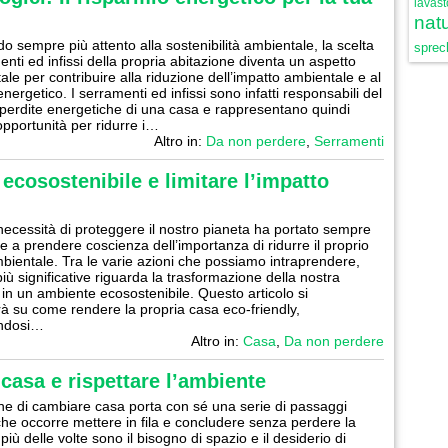
lavast
natu
o sempre più attento alla sostenibilità ambientale, la scelta
sprech
enti ed infissi della propria abitazione diventa un aspetto
le per contribuire alla riduzione dell’impatto ambientale e al
nergetico. I serramenti ed infissi sono infatti responsabili del
perdite energetiche di una casa e rappresentano quindi
opportunità per ridurre i…
Altro in:
Da non perdere
,
Serramenti
ecosostenibile e limitare l’impatto
necessità di proteggere il nostro pianeta ha portato sempre
e a prendere coscienza dell’importanza di ridurre il proprio
bientale. Tra le varie azioni che possiamo intraprendere,
iù significative riguarda la trasformazione della nostra
 in un ambiente ecosostenibile. Questo articolo si
à su come rendere la propria casa eco-friendly,
ndosi…
Altro in:
Casa
,
Da non perdere
casa e rispettare l’ambiente
ne di cambiare casa porta con sé una serie di passaggi
 che occorre mettere in fila e concludere senza perdere la
 più delle volte sono il bisogno di spazio e il desiderio di