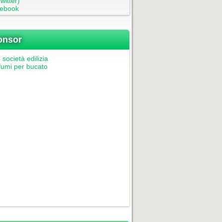
witter)
ebook
onsor
società edilizia
fumi per bucato