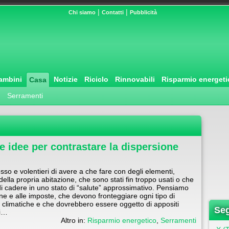
|
|
Chi siamo
Contatti
Pubblicità
ambini
Notizie
Riciclo
Rinnovabili
Risparmio energeti
Casa
Serramenti
e e idee per contrastare la dispersione
sso e volentieri di avere a che fare con degli elementi,
 della propria abitazione, che sono stati fin troppo usati o che
di cadere in uno stato di “salute” approssimativo. Pensiamo
ane e alle imposte, che devono fronteggiare ogni tipo di
 climatiche e che dovrebbero essere oggetto di appositi
Seg
ti…
Altro in:
Risparmio energetico
,
Serramenti