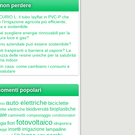
non perdere
RIO L: il tubo layflat in PVC-P che
 l’irrigazione agricola più efficiente,
ca e sostenibile
é scegliere energie rinnovabili per la
tura luce e gas?
gno aziendale può essere sostenibile?
nti traspiranti o barriera al vapore? La
ezza delle resine ureiche per la salubrità
aria indoor
in casa: come cambiano i consumi e
valutare
omenti popolari
auto elettriche
biciclette
nio
biodiversità
bioplastiche
ette elettriche
aie
caminetti
compostaggio
condizionatori
fotovoltaico
gia
fiori
idroponica
insetti
irrigazione
lampadine
laggi