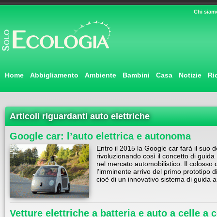
Chi siam
Home
Abbigliamento
Ambiente
Bambini
Casa
Notizie
Ri
Articoli riguardanti auto elettriche
Google car: l’auto elettrica e autonoma
Entro il 2015 la Google car farà il suo 
rivoluzionando così il concetto di guida
nel mercato automobilistico. Il colosso
l’imminente arrivo del primo prototipo di
cioè di un innovativo sistema di guida
Vetture elettriche a batteria e auto a celle a