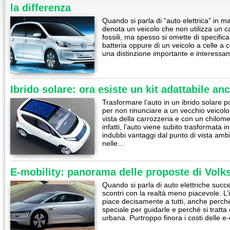
la differenza
Quando si parla di “auto elettrica” in 
denota un veicolo che non utilizza un c
fossili, ma spesso si omette di specificar
batteria oppure di un veicolo a celle a 
una distinzione importante e interessa
Ibrido solare: ora esiste un kit adattabile an
Trasformare l’auto in un ibrido solare 
per non rinunciare a un vecchio veicolo
vista della carrozzeria e con un chilo
infatti, l’auto viene subito trasformata 
indubbi vantaggi dal punto di vista ambi
nelle…
E-mobility: panorama delle proposte di Volk
Quando si parla di auto elettriche succ
scontri con la realtà meno piacevole. L’
piace decisamente a tutti, anche perc
speciale per guidarle e perché si tratta d
urbana. Purtroppo finora i costi delle e-