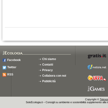
Chi siamo
Facebook
Contatti
Twitter
Privacy
RSS
Collabora con noi
Pubblicità
Copyright ©
Teknosu
SoloEcologia.it – Consigli su ambiente e sostenibilità supplemento alla te