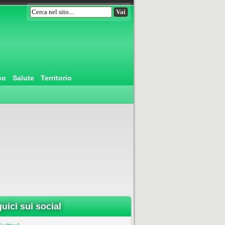
co
Salute
Territorio
uici sui social