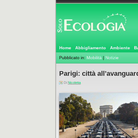
Home
Abbigliamento
Ambiente
B
Pubblicato in:
Mobilità
|
Notizie
Parigi: città all’avanguar
Di
Nicoletta