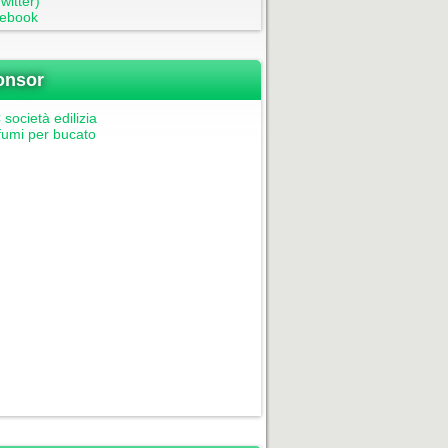
witter)
ebook
onsor
società edilizia
fumi per bucato