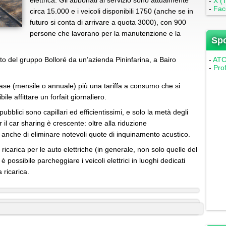
elettrica. Gli abbonati al servizio sono attualmente
-
X (T
-
Fac
circa 15.000 e i veicoli disponibili 1750 (anche se in
futuro si conta di arrivare a quota 3000), con 900
persone che lavorano per la manutenzione e la
Sp
to del gruppo Bolloré da un’azienda Pininfarina, a Bairo
-
ATC 
-
Pro
se (mensile o annuale) più una tariffa a consumo che si
le affittare un forfait giornaliero.
pubblici sono capillari ed efficientissimi, e solo la metà degli
 il car sharing è crescente: oltre alla riduzione
anche di eliminare notevoli quote di inquinamento acustico.
ricarica per le auto elettriche (in generale, non solo quelle del
 è possibile parcheggiare i veicoli elettrici in luoghi dedicati
 ricarica.