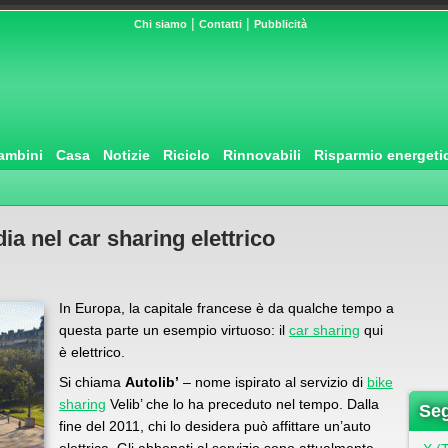
|
|
Chi siamo
Contatti
Pubblicità
ambini
Casa
Notizie
Riciclo
Rinnovabili
Risparmio energeti
dia nel car sharing elettrico
In Europa, la capitale francese è da qualche tempo a
questa parte un esempio virtuoso: il
car sharing
qui
è elettrico.
Si chiama
Autolib’
– nome ispirato al servizio di
bike
sharing
Velib’ che lo ha preceduto nel tempo. Dalla
Seg
fine del 2011, chi lo desidera può affittare un’auto