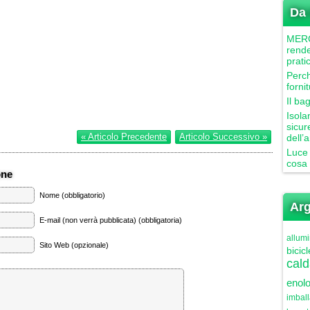
Da 
MERCU
rende
prati
Perch
forni
Il ba
Isola
sicur
« Articolo Precedente
Articolo Successivo »
dell’
Luce 
cosa 
one
Nome (obbligatorio)
Arg
E-mail (non verrà pubblicata) (obbligatoria)
allumi
Sito Web (opzionale)
bicicl
cald
enolo
imbal