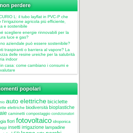
non perdere
RIO L: il tubo layflat in PVC-P che
 l’irrigazione agricola più efficiente,
ca e sostenibile
é scegliere energie rinnovabili per la
tura luce e gas?
gno aziendale può essere sostenibile?
nti traspiranti o barriera al vapore? La
ezza delle resine ureiche per la salubrità
aria indoor
in casa: come cambiano i consumi e
valutare
omenti popolari
auto elettriche
biciclette
nio
biodiversità
bioplastiche
ette elettriche
aie
caminetti
compostaggio
condizionatori
fotovoltaico
gia
fiori
idroponica
insetti
irrigazione
lampadine
laggi