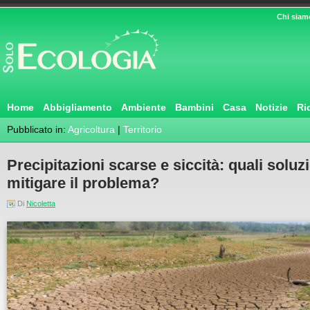
Chi siam
Home
Abbigliamento
Ambiente
Bambini
Casa
Notizie
Ri
Pubblicato in:
Agricoltura
|
Territorio
Precipitazioni scarse e siccità: quali soluz
mitigare il problema?
Di
Nicoletta