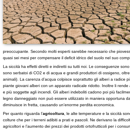
preoccupante. Secondo molti esperti sarebbe necessario che piovess
quasi sei mesi per compensare il deficit idrico del suolo nel suo comp
La siccità ha effetti diretti e indiretti su tutti noi. Le conseguenze son
sono serbatoi di CO2 e di acqua e grandi produttori di ossigeno, oltr
animali). La carenza d’acqua colpisce soprattutto gli alberi a radice pi
piante giovani alberi con un apparato radicale ridotto. Inoltre li rende 
e più soggette agli incendi. Gli alberi indeboliti cadono poi più facilmen
legno danneggiato non può essere utilizzato in maniera opportuna dall
diminuisce in fretta, causando un’enorme perdita economica.
Per quanto riguarda l’
agricoltura
, le alte temperature e la siccità so
colture che per i terreni adibiti a prati e pascoli. Ne derivano la diffic
agricoltori e l’aumento dei prezzi dei prodotti ortofrutticoli per i cons