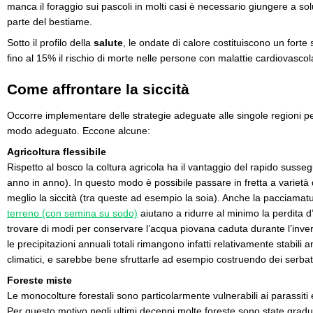
manca il foraggio sui pascoli in molti casi è necessario giungere a s
parte del bestiame.
Sotto il profilo della
salute
, le ondate di calore costituiscono un forte
fino al 15% il rischio di morte nelle persone con malattie cardiovascola
Come affrontare la siccità
Occorre implementare delle strategie adeguate alle singole regioni per 
modo adeguato. Eccone alcune:
Agricoltura flessibile
Rispetto al bosco la coltura agricola ha il vantaggio del rapido susse
anno in anno). In questo modo è possibile passare in fretta a varietà d
meglio la siccità (tra queste ad esempio la soia). Anche la pacciama
terreno (con semina su sodo)
aiutano a ridurre al minimo la perdita 
trovare di modi per conservare l’acqua piovana caduta durante l’inverno
le precipitazioni annuali totali rimangono infatti relativamente stabil
climatici, e sarebbe bene sfruttarle ad esempio costruendo dei serbatoi
Foreste miste
Le monocolture forestali sono particolarmente vulnerabili ai parassiti 
Per questo motivo negli ultimi decenni molte foreste sono state gradu