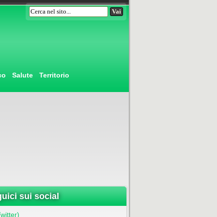
co
Salute
Territorio
uici sui social
witter)