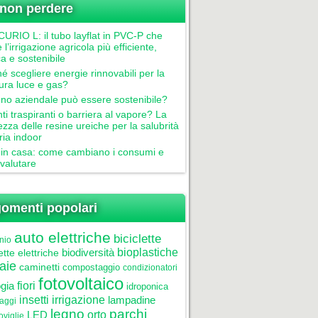
non perdere
RIO L: il tubo layflat in PVC-P che
 l’irrigazione agricola più efficiente,
ca e sostenibile
é scegliere energie rinnovabili per la
tura luce e gas?
gno aziendale può essere sostenibile?
nti traspiranti o barriera al vapore? La
ezza delle resine ureiche per la salubrità
aria indoor
in casa: come cambiano i consumi e
valutare
omenti popolari
auto elettriche
biciclette
nio
biodiversità
bioplastiche
ette elettriche
aie
caminetti
compostaggio
condizionatori
fotovoltaico
gia
fiori
idroponica
insetti
irrigazione
lampadine
laggi
legno
parchi
LED
orto
oviglie