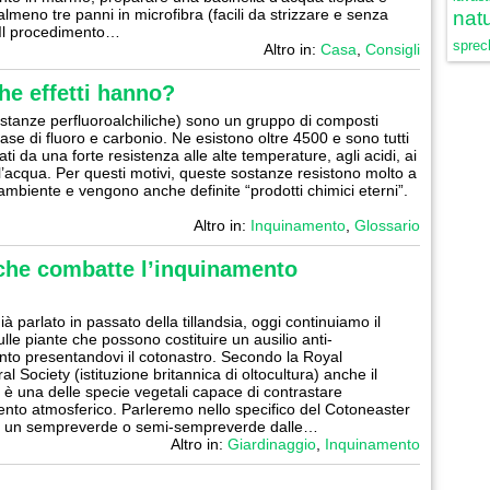
 almeno tre panni in microfibra (facili da strizzare e senza
natu
 Il procedimento…
sprech
Altro in:
Casa
,
Consigli
he effetti hanno?
stanze perfluoroalchiliche) sono un gruppo di composti
base di fluoro e carbonio. Ne esistono oltre 4500 e sono tutti
ati da una forte resistenza alle alte temperature, agli acidi, ai
ll’acqua. Per questi motivi, queste sostanze resistono molto a
’ambiente e vengono anche definite “prodotti chimici eterni”.
Altro in:
Inquinamento
,
Glossario
 che combatte l’inquinamento
à parlato in passato della tillandsia, oggi continuiamo il
lle piante che possono costituire un ausilio anti-
to presentandovi il cotonastro. Secondo la Royal
al Society (istituzione britannica di oltocultura) anche il
 è una delle specie vegetali capace di contrastare
ento atmosferico. Parleremo nello specifico del Cotoneaster
i, un sempreverde o semi-sempreverde dalle…
Altro in:
Giardinaggio
,
Inquinamento