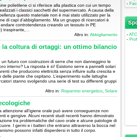
-
Fac
ine polietilene ci si riferisce alla plastica con cui un tempo
ealizzati i classici sacchetti del supermercato. A causa della
pellenza questo materiale non è mai stato utilizzato per la
one di capi d’abbigliamento. Ma un gruppo di ricercatori è
Sp
d andare controtendenza creando un tessuto in PE
e) traspirante,…
-
ATC 
Altro in:
Abbigliamento
-
Pro
 la coltura di ortaggi: un ottimo bilancio
e un futuro con costruzioni di serre che non danneggino le
loro interno? La risposta è sì! Esistono serre a pannelli solari
enti che producono elettricità senza influire sulla crescita e
te delle piante che ospitano. L’esperimento sulle lattughe
rcatori stanno svolgendo una serie di test su differenti gruppi
Altro in:
Risparmio energetico
,
Solare
 ecologiche
 attenzione all’igiene orale può avere conseguenze non
enti e gengive. Alcuni recenti studi recenti hanno dimostrato
azione tra problematiche del cavo orale e alcune patologie di
cuore. I germi e i batteri che entrano attraverso la bocca nel
nismo possono infatti disperdersi in tutto il corpo.
…