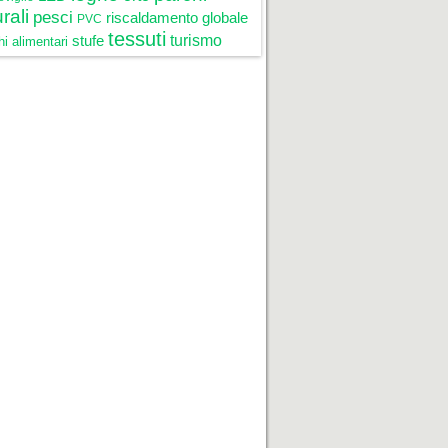
rali
pesci
riscaldamento globale
PVC
tessuti
stufe
turismo
i alimentari