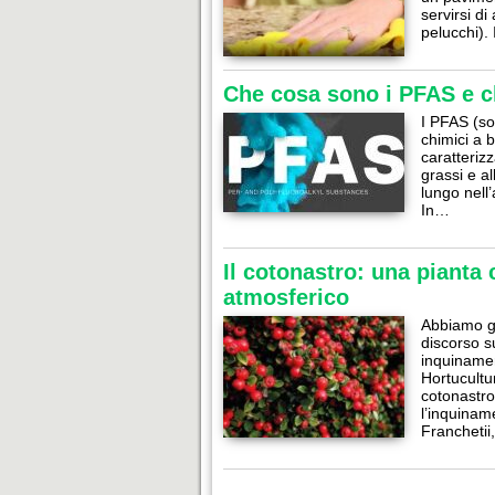
servirsi di
pelucchi).
Che cosa sono i PFAS e c
I PFAS (so
chimici a 
caratterizz
grassi e a
lungo nell
In…
Il cotonastro: una pianta
atmosferico
Abbiamo gi
discorso su
inquinamen
Hortucultur
cotonastro
l’inquinam
Francheti