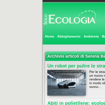
Home
Abbigliamento
Ambiente
B
Archivio articoli di Serena B
Un robot per pulire le str
Per le stra
un nuovo r
rendere le 
in modo si
sonno…
Abiti in polietilene: ecol