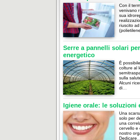
Con il term
venivano r
sua idrore
realizzazi
riuscito a
(polietilen
Serre a pannelli solari per
energetico
È possibil
colture al 
semitraspar
sulla salu
Alcuni rice
di…
Igiene orale: le soluzioni
Una scarsa
solo per d
una correl
cervello e 
nostro orga
Dedicare