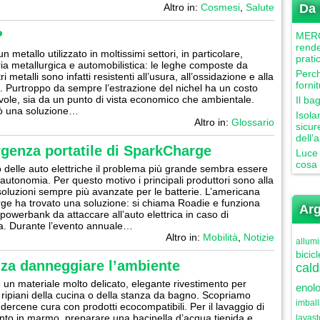
Altro in:
Cosmesi
,
Salute
Da 
?
MERCU
rende
 un metallo utilizzato in moltissimi settori, in particolare,
prati
tria metallurgica e automobilistica: le leghe composte da
Perch
tri metalli sono infatti resistenti all’usura, all’ossidazione e alla
forni
. Purtroppo da sempre l’estrazione del nichel ha un costo
vole, sia da un punto di vista economico che ambientale.
Il ba
rò una soluzione…
Isola
Altro in:
Glossario
sicur
dell’
rgenza portatile di SparkCharge
Luce 
cosa 
delle auto elettriche il problema più grande sembra essere
’autonomia. Per questo motivo i principali produttori sono alla
 soluzioni sempre più avanzate per le batterie. L’americana
e ha trovato una soluzione: si chiama Roadie e funziona
Arg
owerbank da attaccare all’auto elettrica in caso di
. Durante l’evento annuale…
Altro in:
Mobilità
,
Notizie
allumi
bicicl
za danneggiare l’ambiente
cald
 un materiale molto delicato, elegante rivestimento per
enolo
 ripiani della cucina o della stanza da bagno. Scopriamo
imbal
ercene cura con prodotti ecocompatibili. Per il lavaggio di
to in marmo, preparare una bacinella d’acqua tiepida e
lavast