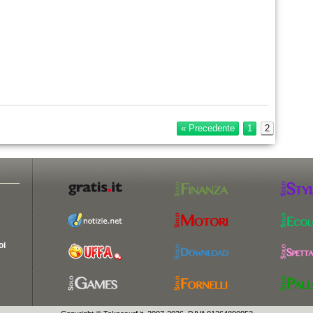
« Precedente
1
2
oi