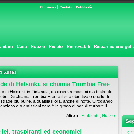
|
|
Chi siamo
Contatti
Pubblicità
ambini
Casa
Notizie
Riciclo
Rinnovabili
Risparmio energeti
ertaina
ade di Helsinki, si chiama Trombia Free
de di Helsinki, in Finlandia, da circa un mese si sta testando
obot. Si chiama Trombia Free e il suo obiettivo è quello di
strade più pulite, a qualsiasi ora, anche di notte. Circolando
lenzioso e a emissioni zero è in grado di non disturbare il
Altro in:
Ambiente
,
Notizie
Seg
ogici, traspiranti ed economici
-
X (T