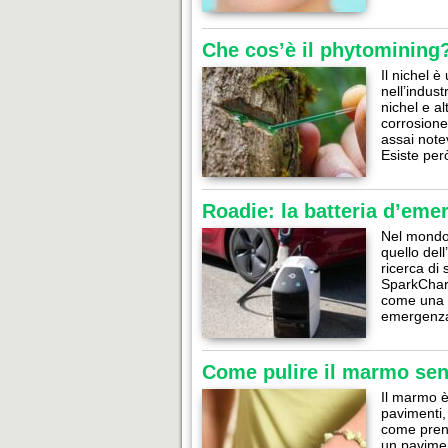
Che cos’è il phytomining
Il nichel è
nell’indus
nichel e al
corrosione
assai note
Esiste pe
Roadie: la batteria d’eme
Nel mondo 
quello dell
ricerca di
SparkCharg
come una p
emergenza
Come pulire il marmo sen
Il marmo è
pavimenti,
come prend
un pavimen