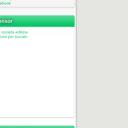
ebook
onsor
società edilizia
fumi per bucato