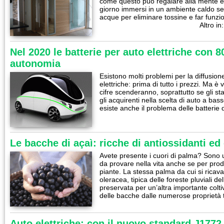
come questo può regalare alla mente e a
giorno immersi in un ambiente caldo se
acque per eliminare tossine e far funz
Altro in
Nel 2020 le batterie per auto elettriche con 8
autonomia
Esistono molti problemi per la diffusion
elettriche: prima di tutto i prezzi. Ma 
cifre scenderanno, soprattutto se gli sta
gli acquirenti nella scelta di auto a ba
esiste anche il problema delle batterie
Le bacche di açaì: ricche di antiossidanti ed
Avete presente i cuori di palma? Sono
da provare nella vita anche se per prod
piante. La stessa palma da cui si ricava
oleracea, tipica delle foreste pluviali d
preservata per un’altra importante colt
delle bacche dalle numerose proprietà
Auto elettriche: con il nuovo standard J1772 