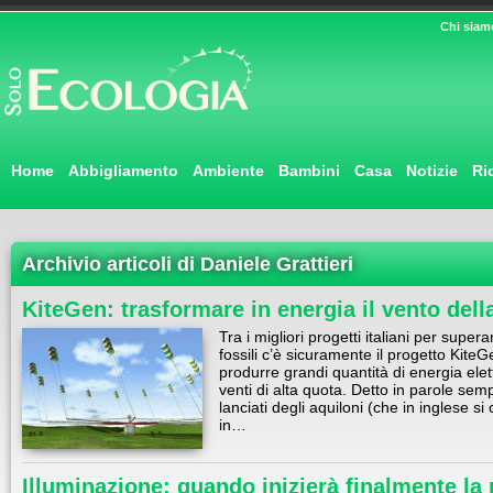
Chi siam
Home
Abbigliamento
Ambiente
Bambini
Casa
Notizie
Ri
Archivio articoli di Daniele Grattieri
KiteGen: trasformare in energia il vento dell
Tra i migliori progetti italiani per super
fossili c’è sicuramente il progetto Kite
produrre grandi quantità di energia elet
venti di alta quota. Detto in parole se
lanciati degli aquiloni (che in inglese si
in…
Illuminazione: quando inizierà finalmente la