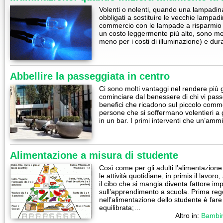
Volenti o nolenti, quando una lampadina
obbligati a sostituire le vecchie lampa
commercio con le lampade a risparmio e
un costo leggermente più alto, sono me
meno per i costi di illuminazione) e du
Abbellire la passeggiata in centro
Ci sono molti vantaggi nel rendere più 
cominciare dal benessere di chi vi pass
benefici che ricadono sul piccolo comm
persone che si soffermano volentieri a 
in un bar. I primi interventi che un’a
Alimentazione a misura di studente
Così come per gli adulti l’alimentazio
le attività quotidiane, in primis il lavor
il cibo che si mangia diventa fattore im
sull’apprendimento a scuola. Prima rego
nell’alimentazione dello studente è fa
equilibrata;…
Altro in:
Bambin