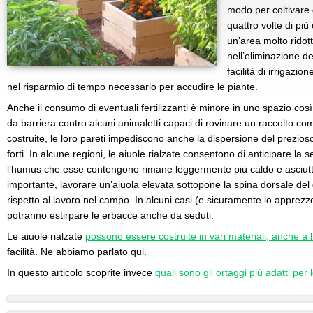
modo per coltivare g
quattro volte di più
un’area molto ridott
nell’eliminazione del
facilità di irrigazi
nel risparmio di tempo necessario per accudire le piante.
Anche il consumo di eventuali fertilizzanti è minore in uno spazio così 
da barriera contro alcuni animaletti capaci di rovinare un raccolto c
costruite, le loro pareti impediscono anche la dispersione del prezioso
forti. In alcune regioni, le aiuole rialzate consentono di anticipare la
l’humus che esse contengono rimane leggermente più caldo e asciut
importante, lavorare un’aiuola elevata sottopone la spina dorsale del
rispetto al lavoro nel campo. In alcuni casi (e sicuramente lo apprez
potranno estirpare le erbacce anche da seduti.
Le aiuole rialzate
possono essere costruite in vari materiali, anche a li
facilità. Ne abbiamo parlato qui.
In questo articolo scoprite invece
quali sono gli ortaggi più adatti per 