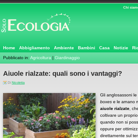
Chi siam
Home
Abbigliamento
Ambiente
Bambini
Casa
Notizie
Ri
Pubblicato in:
Agricoltura
|
Giardinaggio
Aiuole rialzate: quali sono i vantaggi?
Di
Nicoletta
Gli anglosassoni l
boxes
e le amano m
aiuole rialzate
, ch
coltivare un propri
quando non si poss
oppure per ottimizz
direttamente sul ter