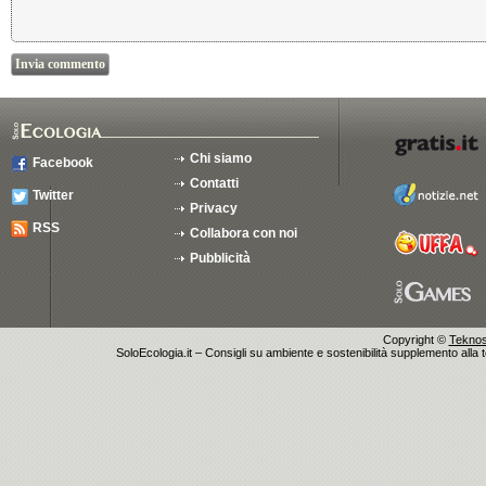
Chi siamo
Facebook
Contatti
Twitter
Privacy
RSS
Collabora con noi
Pubblicità
Copyright ©
Teknosu
SoloEcologia.it – Consigli su ambiente e sostenibilità supplemento alla te