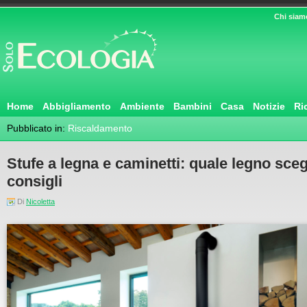
Chi siam
Home
Abbigliamento
Ambiente
Bambini
Casa
Notizie
Ri
Pubblicato in:
Riscaldamento
Stufe a legna e caminetti: quale legno scegli
consigli
Di
Nicoletta