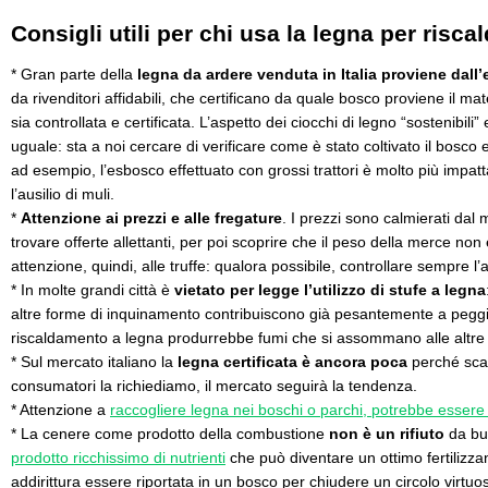
Consigli utili per chi usa la legna per risc
* Gran parte della
legna da ardere venduta in Italia proviene dall’
da rivenditori affidabili, che certificano da quale bosco proviene il mat
sia controllata e certificata. L’aspetto dei ciocchi di legno “sostenibili” 
uguale: sta a noi cercare di verificare come è stato coltivato il bosco 
ad esempio, l’esbosco effettuato con grossi trattori è molto più impatt
l’ausilio di muli.
*
Attenzione ai prezzi e alle fregature
. I prezzi sono calmierati da
trovare offerte allettanti, per poi scoprire che il peso della merce no
attenzione, quindi, alle truffe: qualora possibile, controllare sempre 
* In molte grandi città è
vietato per legge l’utilizzo di stufe a legna
altre forme di inquinamento contribuiscono già pesantemente a peggiora
riscaldamento a legna produrrebbe fumi che si assommano alle altre po
* Sul mercato italiano la
legna certificata è ancora poca
perché sca
consumatori la richiediamo, il mercato seguirà la tendenza.
* Attenzione a
raccogliere legna nei boschi o parchi, potrebbe essere
* La cenere come prodotto della combustione
non è un rifiuto
da but
prodotto ricchissimo di nutrienti
che può diventare un ottimo fertilizza
addirittura essere riportata in un bosco per chiudere un circolo virt