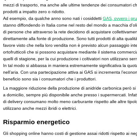
mezzi di trasporto, ma anche alle ultime tendenze dei consumatori ch
prodotti a impatto zero o ridotto.
Ad esempio, da qualche anno sono nati i cosiddetti
GAS, ovvero i grup
stanno diffondendo in Italia come nel resto del mondo a macchia d’oli
di persone che attraverso la rete decidono di acquistare collettivament
direttamente alla fonte di produzione. Sono tutti prodotti di alta qualit
favore visto che nella loro vendita non è previsto alcun passaggio inter
ortofrutticoli che si possono acquistare mediante il sistema commer
quelli di stagione, per la cui produzione i coltivatori non utilizzano ser
In tal modo si abbassa in maniera estremamente significativa la quo
nell’aria. Con una partecipazione attiva ai GAS si incrementa l’economi
beneficio sono sia i consumatori che i produttori.
La maggiore riduzione della produzione di anidride carbonica però si 
a domicilio, sempre più disponibile anche presso i supermercati. Infatti i
di delivery consumano molto meno carburante rispetto alle altre tipolog
utilizzano anche mezzi ibridi o elettrici.
Risparmio energetico
Gli shopping online hanno costi di gestione assai ridotti rispetto ai ne