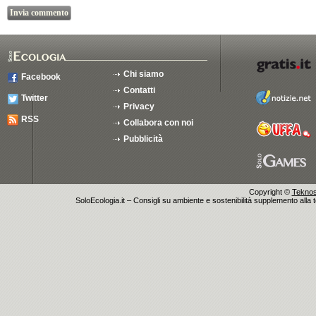
Chi siamo
Facebook
Contatti
Twitter
Privacy
RSS
Collabora con noi
Pubblicità
Copyright ©
Teknosu
SoloEcologia.it – Consigli su ambiente e sostenibilità supplemento alla te