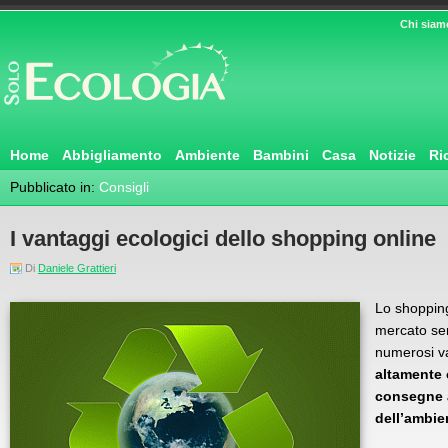
Chi siam
Home
Abbigliamento
Ambiente
Bambini
Casa
Notizie
Ri
Pubblicato in:
Consigli
I vantaggi ecologici dello shopping online
Di
Daniele Grattieri
Lo shopping
mercato se
numerosi va
altamente c
consegne a
dell’ambie