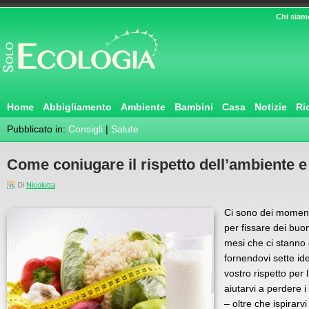
Chi siam
Home
Abbigliamento
Ambiente
Bambini
Casa
Notizie
Ri
Pubblicato in:
Consigli
|
Salute
Come coniugare il rispetto dell’ambiente e
Di
Nicoletta
Ci sono dei momenti
per fissare dei buon
mesi che ci stanno 
fornendovi sette id
vostro rispetto per 
aiutarvi a perdere i
– oltre che ispirar