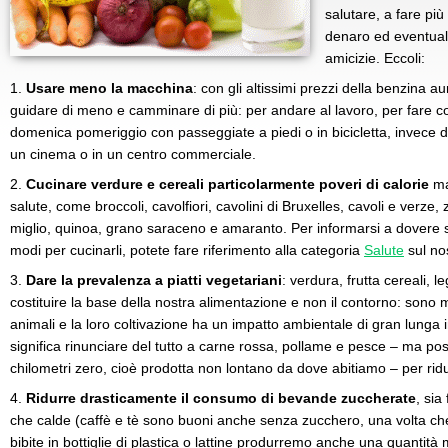
salutare, a fare più
denaro ed eventual
amicizie. Eccoli:
1.
Usare meno la macchina
: con gli altissimi prezzi della benzina 
guidare di meno e camminare di più: per andare al lavoro, per fare 
domenica pomeriggio con passeggiate a piedi o in bicicletta, invece di 
un cinema o in un centro commerciale.
2.
Cucinare verdure e cereali particolarmente poveri di calorie
ma 
salute, come broccoli, cavolfiori, cavolini di Bruxelles, cavoli e verze
miglio, quinoa, grano saraceno e amaranto. Per informarsi a dovere sul
modi per cucinarli, potete fare riferimento alla categoria
Salute
sul nos
3.
Dare la prevalenza a piatti vegetariani
: verdura, frutta cereali,
costituire la base della nostra alimentazione e non il contorno: sono m
animali e la loro coltivazione ha un impatto ambientale di gran lunga 
significa rinunciare del tutto a carne rossa, pollame e pesce – ma po
chilometri zero, cioè prodotta non lontano da dove abitiamo – per rid
4.
Ridurre drasticamente il consumo di bevande zuccherate
, sia
che calde (caffè e tè sono buoni anche senza zucchero, una volta che 
bibite in bottiglie di plastica o lattine produrremo anche una quantità m