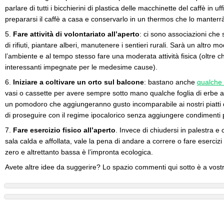
parlare di tutti i bicchierini di plastica delle macchinette del caffè in u
prepararsi il caffè a casa e conservarlo in un thermos che lo manterr
5.
Fare attività di volontariato all’aperto
: ci sono associazioni che 
di rifiuti, piantare alberi, manutenere i sentieri rurali. Sarà un altro 
l’ambiente e al tempo stesso fare una moderata attività fisica (oltre 
interessanti impegnate per le medesime cause).
6.
Iniziare a coltivare un orto sul balcone
: bastano anche
qualche 
vasi o cassette per avere sempre sotto mano qualche foglia di erbe a
un pomodoro che aggiungeranno gusto incomparabile ai nostri piatti die
di proseguire con il regime ipocalorico senza aggiungere condimenti 
7.
Fare esercizio fisico all’aperto
. Invece di chiudersi in palestra e
sala calda e affollata, vale la pena di andare a correre o fare esercizi g
zero e altrettanto bassa è l’impronta ecologica.
Avete altre idee da suggerire? Lo spazio commenti qui sotto è a vostr