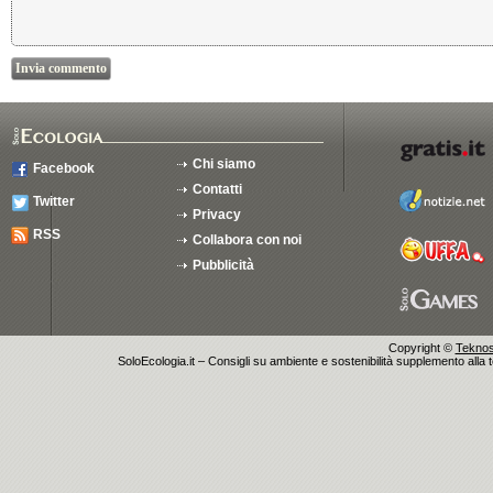
Chi siamo
Facebook
Contatti
Twitter
Privacy
RSS
Collabora con noi
Pubblicità
Copyright ©
Teknosu
SoloEcologia.it – Consigli su ambiente e sostenibilità supplemento alla te