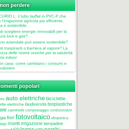
non perdere
RIO L: il tubo layflat in PVC-P che
 l’irrigazione agricola più efficiente,
ca e sostenibile
é scegliere energie rinnovabili per la
tura luce e gas?
gno aziendale può essere sostenibile?
nti traspiranti o barriera al vapore? La
ezza delle resine ureiche per la salubrità
aria indoor
in casa: come cambiano i consumi e
valutare
omenti popolari
auto elettriche
biciclette
nio
biodiversità
bioplastiche
ette elettriche
aie
caminetti
compostaggio
condizionatori
fotovoltaico
gia
fiori
idroponica
insetti
irrigazione
lampadine
laggi