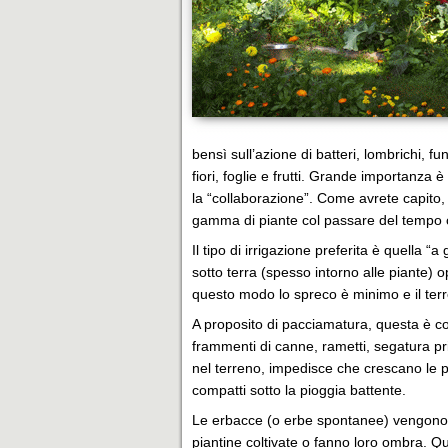
bensì sull’azione di batteri, lombrichi, f
fiori, foglie e frutti. Grande importanza è 
la “collaborazione”. Come avrete capito,
gamma di piante col passare del tempo cres
Il tipo di irrigazione preferita è quella “
sotto terra (spesso intorno alle piante) 
questo modo lo spreco è minimo e il te
A proposito di pacciamatura, questa è c
frammenti di canne, rametti, segatura priv
nel terreno, impedisce che crescano le pia
compatti sotto la pioggia battente.
Le erbacce (o erbe spontanee) vengono sr
piantine coltivate o fanno loro ombra. Q