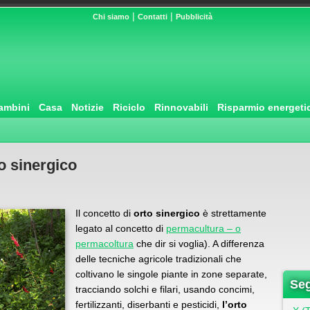
|
|
Chi siamo
Contatti
Pubblicità
ambini
Casa
Notizie
Riciclo
Rinnovabili
Risparmio energeti
to sinergico
Il concetto di
orto sinergico
è strettamente
legato al concetto di
permacultura – o
permacoltura
che dir si voglia). A differenza
delle tecniche agricole tradizionali che
coltivano le singole piante in zone separate,
Seg
tracciando solchi e filari, usando concimi,
fertilizzanti, diserbanti e pesticidi,
l’orto