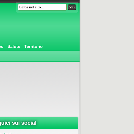
co
Salute
Territorio
uici sui social