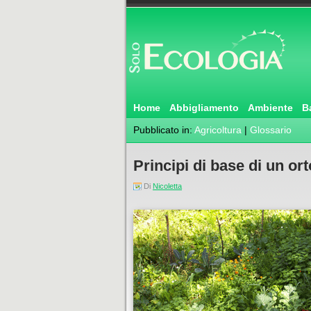
Home
Abbigliamento
Ambiente
B
Pubblicato in:
Agricoltura
|
Glossario
Principi di base di un or
Di
Nicoletta