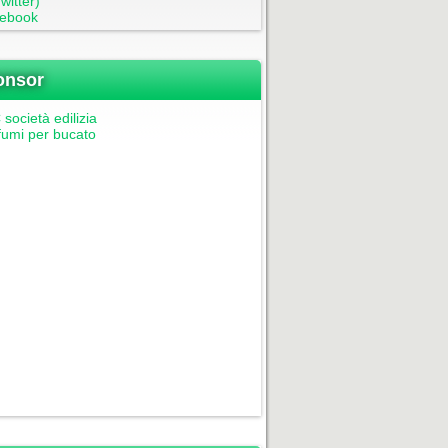
witter)
ebook
onsor
società edilizia
fumi per bucato