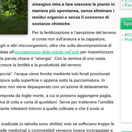
-
X (T
sinergico mira a fare crescere le piante in
-
Fac
maniera più spontanea, senza eliminare i
residui organici e senza il concorso di
Sp
sostanze chimiche
.
Per la fertilizzazione e l’aerazione del terreno
-
ATC 
si conta non sull’aratura e la zappatura,
-
Pro
unghi e altri microorganismi, oltre che sulla decomposizione di
data all’
accostamento delle piante nell’orto
per massimizzare
 la parola chiave è “sinergia”. Con la semina di una vasta
ce la fertilità e la produttività del terreno.
a goccia”: l’acqua viene fornita mediante tubi forati posizionati
oppure sulla superficie o appena sotto la pacciamatura. In
rreno non viene depauperato con un’azione di delavamento.
omposta da foglie morte, a cui si possono aggiungere paglia,
a di colla e carta di quotidiani. Serve per trattenere l’umidità
nte infestanti intorno a quelle coltivate e che il suolo si
adicate (o talvolta sono sfoltite) solo se soffocano troppo le
uelle medicinali o commestibili vengono invece incoraggiate e