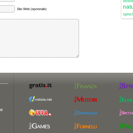
lavast
natu
Sito Web (opzionale)
sprech
oi