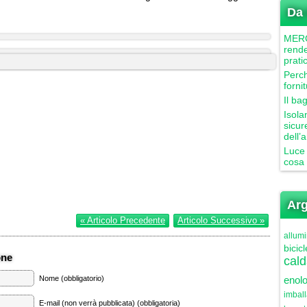
Da 
MERCU
rende
prati
Perch
forni
Il ba
Isola
sicur
dell’
Luce 
cosa 
Arg
« Articolo Precedente
Articolo Successivo »
allumi
bicicl
one
cald
Nome (obbligatorio)
enolo
imbal
E-mail (non verrà pubblicata) (obbligatoria)