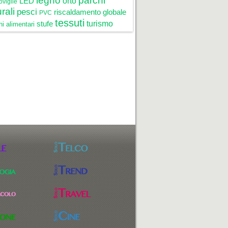
legno
parchi
LED
orto
oviglie
rali
pesci
riscaldamento globale
PVC
tessuti
stufe
turismo
i alimentari