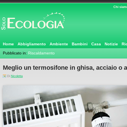
Chi siam
Home
Abbigliamento
Ambiente
Bambini
Casa
Notizie
Ri
Pubblicato in:
Riscaldamento
Meglio un termosifone in ghisa, acciaio o 
Di
Nicoletta