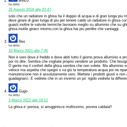
enrico
ha detto:
26 Agosto 2018 alle 23:47
solo che un radiatore in ghisa ha il doppio di acqua e di gran lunga piu m
deve girare di gran lunga di piu per tenere caldo un radiatore in ghisa co
guasti.inoltre le valvole termiche lavorano meglio su alluminio che su ghi
ghisa.inutile girarci intorno,con la ghisa hai piu perdite che vantaggi.
Res
ha detto:
10 Marzo 2021 alle 7:45
Non è vero dove è freddo e dove abiti tutto il giorno prova alluminio e pr
poi mi dite. Sembra che vogliate proprio vendere un prodotto. Che bisogn
O gente ma il confort della ghisa sembra che non volete. Ma alluminio 
veloce ma aspetta che spegni o va giù la temperatura acqua poi ne ripar
manutenzione non è assolutamente vero. Mettete i prodotti giusti e non 
guadagnarci. E vedrete che in un inverno un po’ rigido vedrete la differe
Gugo
ha detto:
3 Marzo 2022 alle 19:52
La ghisa e’ porosa, si arrugginisce moltissimo, povera caldaia!!