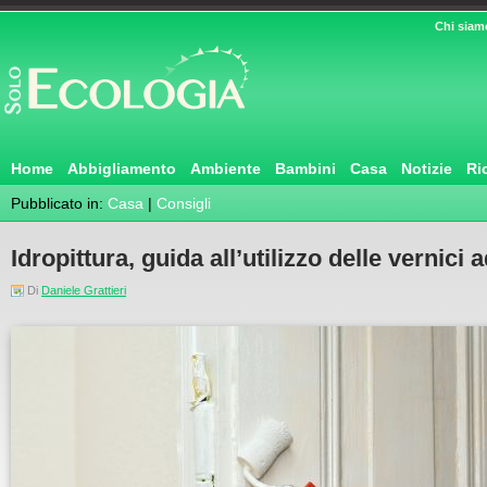
Chi siam
Home
Abbigliamento
Ambiente
Bambini
Casa
Notizie
Ri
Pubblicato in:
Casa
|
Consigli
Idropittura, guida all’utilizzo delle vernici
Di
Daniele Grattieri