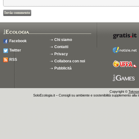
Chi siamo
Facebook
Contatti
Twitter
Privacy
RSS
Collabora con noi
Pubblicità
Copyright ©
Teknosu
SoloEcologia.it – Consigli su ambiente e sostenibilità supplemento alla te