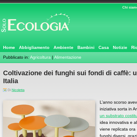
Chi siam
Home
Abbigliamento
Ambiente
Bambini
Casa
Notizie
Ri
Pubblicato in:
Agricoltura
|
Alimentazione
Coltivazione dei funghi sui fondi di caffè: 
Italia
Di
Nicoletta
L’anno scorso avev
iniziativa sorta in 
un substrato costitu
idea innovativa e 
viene replicata ora 
funghi diversi, graz