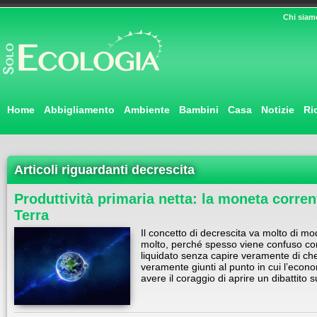
Chi siam
Home
Abbigliamento
Ambiente
Bambini
Casa
Notizie
Ri
Articoli riguardanti decrescita
Produttività primaria netta: la moneta corre
Terra
Il concetto di decrescita va molto di m
molto, perché spesso viene confuso con
liquidato senza capire veramente di che 
veramente giunti al punto in cui l’eco
avere il coraggio di aprire un dibattito 