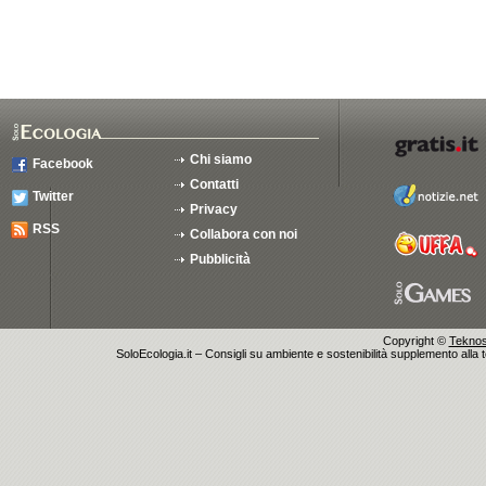
Chi siamo
Facebook
Contatti
Twitter
Privacy
RSS
Collabora con noi
Pubblicità
Copyright ©
Teknosu
SoloEcologia.it – Consigli su ambiente e sostenibilità supplemento alla te