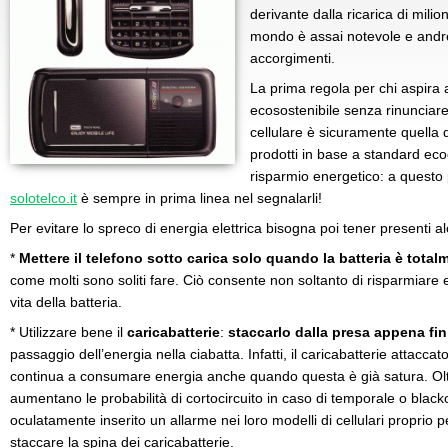
derivante dalla ricarica di milion
mondo è assai notevole e andre
accorgimenti.
La prima regola per chi aspira 
ecosostenibile senza rinunciare
cellulare è sicuramente quella d
prodotti in base a standard ecoc
risparmio energetico: a questo p
solotelco.it
è sempre in prima linea nel segnalarli!
Per evitare lo spreco di energia elettrica bisogna poi tener presenti alc
*
Mettere il telefono sotto carica solo quando la batteria è total
come molti sono soliti fare. Ciò consente non soltanto di risparmiare
vita della batteria.
* Utilizzare bene il
caricabatterie
:
staccarlo dalla presa appena fini
passaggio dell’energia nella ciabatta. Infatti, il caricabatterie attaccat
continua a consumare energia anche quando questa è già satura. Olt
aumentano le probabilità di cortocircuito in caso di temporale o black
oculatamente inserito un allarme nei loro modelli di cellulari proprio 
staccare la spina dei caricabatterie.