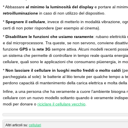
* Abbassare
al minimo la luminosità del display
e portare al mini
retroilluminazione
in caso di non utilizzo del dispositivo.
*
Spegnere il cellulare
, invece di metterlo in modalità vibrazione, o
certi di non poter rispondere (per esempio al cinema).
*
Disabilitare le funzioni che usiamo raramente
: rubano elettricità
e dal microprocessore. Tra queste, se non servono, conviene disattiv
funzione
GPS
e la
rete 3G
sempre attiva. Alcuni modelli recenti poss
un sistema che permette di controllare in tempo reale quanta energia
cellulare, quali sono le applicazioni che consumano piùenergia, in mod
*
Non lasciare il cellulare in luoghi molto freddi o molto caldi
(pe
parcheggiata al sole): le batterie al litio tenute per qualche tempo a 
perdono capacità di mantenimento della carica elettrica e molta della 
Infine, a una persona che ha veramente a cuore l’ambiente bisogna ra
cellulare con un nuovo modello soltanto quando è veramente indispe
modi per donare o
riciclare il cellulare vecchio
.
Altri articoli su:
cellulari