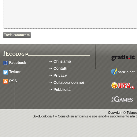
Chi siamo
Facebook
Contatti
Twitter
Privacy
RSS
Collabora con noi
Pubblicità
Copyright ©
Teknosu
SoloEcologia.it – Consigli su ambiente e sostenibilità supplemento alla te