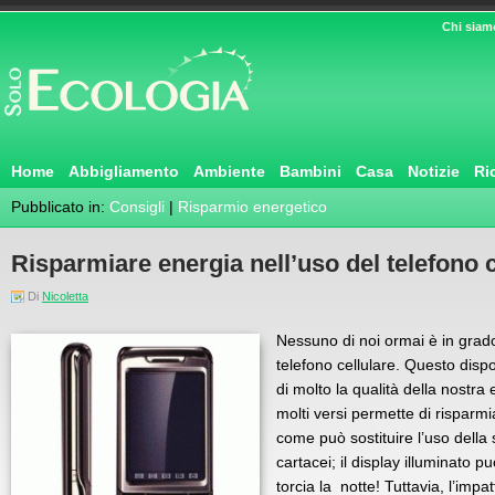
Chi siam
Home
Abbigliamento
Ambiente
Bambini
Casa
Notizie
Ri
Pubblicato in:
Consigli
|
Risparmio energetico
Risparmiare energia nell’uso del telefono c
Di
Nicoletta
Nessuno di noi ormai è in grad
telefono cellulare. Questo disp
di molto la qualità della nostra
molti versi permette di risparmi
come può sostituire l’uso della 
cartacei; il display illuminato p
torcia la notte! Tuttavia, l’imp