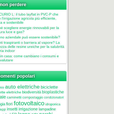
non perdere
RIO L: il tubo layflat in PVC-P che
 l’irrigazione agricola più efficiente,
ca e sostenibile
é scegliere energie rinnovabili per la
tura luce e gas?
gno aziendale può essere sostenibile?
nti traspiranti o barriera al vapore? La
ezza delle resine ureiche per la salubrità
aria indoor
in casa: come cambiano i consumi e
valutare
omenti popolari
auto elettriche
biciclette
nio
biodiversità
bioplastiche
ette elettriche
aie
caminetti
compostaggio
condizionatori
fotovoltaico
gia
fiori
idroponica
insetti
irrigazione
lampadine
laggi