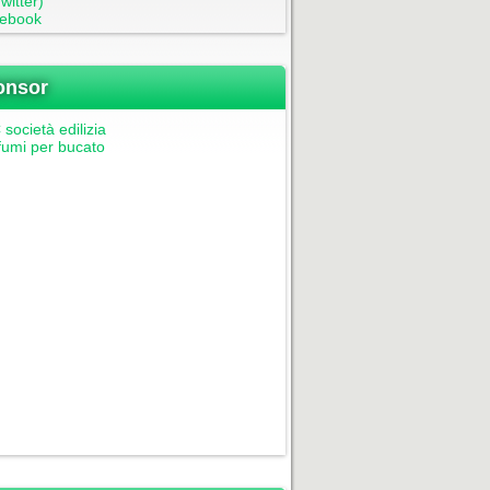
witter)
ebook
onsor
società edilizia
fumi per bucato