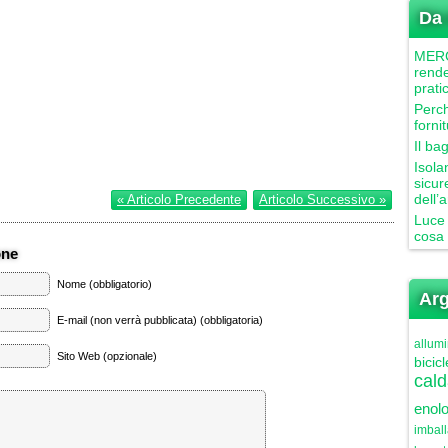
Da 
MERCU
rende
prati
Perch
forni
Il ba
Isola
sicur
dell’
« Articolo Precedente
Articolo Successivo »
Luce 
cosa 
one
Nome (obbligatorio)
Arg
E-mail (non verrà pubblicata) (obbligatoria)
allumi
Sito Web (opzionale)
bicicl
cald
enolo
imbal