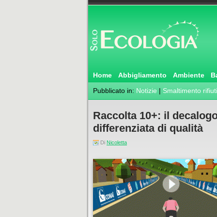
Home
Abbigliamento
Ambiente
B
Pubblicato in:
Notizie
|
Smaltimento rifiut
Raccolta 10+: il decalog
differenziata di qualità
Di
Nicoletta