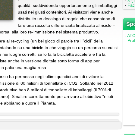
-
X (T
-
Fac
qualità, suddividendo opportunamente gli imballaggi
usati nei giusti contenitori. Ai visitatori viene anche
distribuito un decalogo di regole che consentono di
Sp
fare una raccolta differenziata finalizzata al riciclo –
risorsa, alla loro re-immissione nel sistema produttivo.
-
ATC 
-
Pro
 al re-cycling (un bel gioco di parole tra i “cicli” della
) pedalando su una bicicletta che viaggia su un percorso su cui si
e nei luoghi corretti: se lo fa la bicicletta accelera e ha la
siste anche in versione digitale sotto forma di app per
in palio una maglia rosa.
rzio ha permesso negli ultimi quindici anni di evitare la
issione di 80 milioni di tonnellate di CO2. Soltanto nel 2012
o produttivo ben 8 milioni di tonnellate di imballaggi (il 70% di
no). Smaltire correttamente per arrivare all’obiettivo “rifiuti
che abbiamo a cuore il Pianeta.