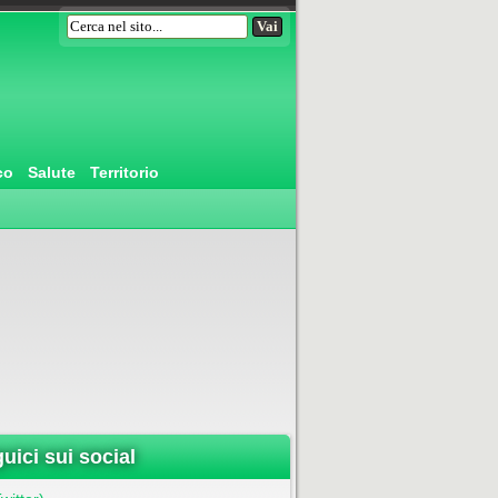
co
Salute
Territorio
uici sui social