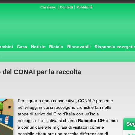
|
|
Chi siamo
Contatti
Pubblicità
ambini
Casa
Notizie
Riciclo
Rinnovabili
Risparmio energeti
i
o del CONAI per la raccolta
Per il quarto anno consecutivo, CONAI è presente
nei villaggi in cui si raccolgono cronisti e fan nelle
tappe di arrivo del Giro d’Italia con un’isola
ecologica. L’iniziativa si chiama
Raccolta 10+
e mira
Seg
a comunicare alle migliaia di visitatori come è
possibile effettuare una raccolta differenziata di