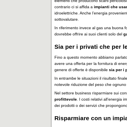
elementi che producono scarti pericolosi 
contrario ci si affida a
impianti che usan
idroelettriche. Anche l’energia provenien
sottovalutare.
In riferimento invece al gas una buona fo
dovrebbe offrire ai suoi clienti solo del
g
Sia per i privati che per 
Fino a questo momento abbiamo parlato 
avere una offerta per la fornitura di ene
genere di offerte è disponibile
sia per i 
In entrambe le situazioni il risultato final
notevole riduzione del peso che ognuno d
Nel settore business risparmiare sui co
profittevole
. I costi relativi all’energi
dei prodotti o dei servizi che propongono a
Risparmiare con un impia