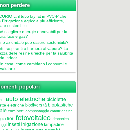
non perdere
RIO L: il tubo layflat in PVC-P che
 l’irrigazione agricola più efficiente,
ca e sostenibile
é scegliere energie rinnovabili per la
tura luce e gas?
gno aziendale può essere sostenibile?
nti traspiranti o barriera al vapore? La
ezza delle resine ureiche per la salubrità
aria indoor
in casa: come cambiano i consumi e
valutare
omenti popolari
auto elettriche
biciclette
nio
biodiversità
bioplastiche
ette elettriche
aie
caminetti
compostaggio
condizionatori
fotovoltaico
gia
fiori
idroponica
insetti
irrigazione
lampadine
laggi