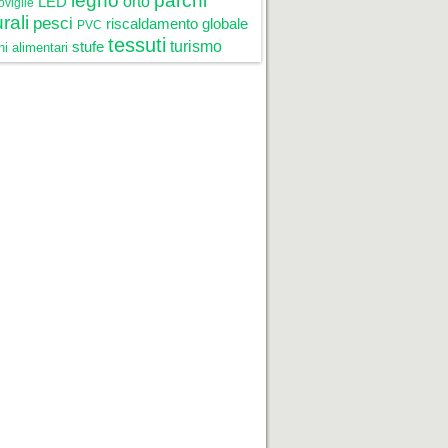
legno
parchi
LED
orto
oviglie
rali
pesci
riscaldamento globale
PVC
tessuti
stufe
turismo
i alimentari