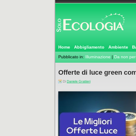
Home
Abbigliamento
Ambiente
B
Pubblicato in:
Illuminazione
|
Da non per
Offerte di luce green co
Di
Daniele Grattieri