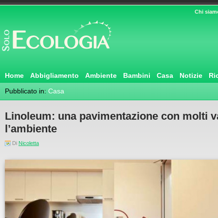
Chi siam
Home
Abbigliamento
Ambiente
Bambini
Casa
Notizie
Ri
Pubblicato in:
Casa
Linoleum: una pavimentazione con molti v
l’ambiente
Di
Nicoletta