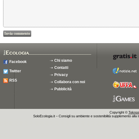
Chi siamo
Facebook
Contatti
Twitter
Privacy
RSS
Collabora con noi
Pubblicità
Copyright ©
Teknosu
SoloEcologia.it – Consigli su ambiente e sostenibilità supplemento alla te