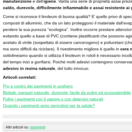
manutenzione
e dell’
igiene
. Vanta una serie di proprietà assai prez
caldo, durevole, difficilmente infiammabile e assai resistente ai 
Come si riconosce il linoleum di buona qualità? E’ quello privo di speci
composti di alluminio, che da un lato proteggono il materiale dall’evap
perdere la sua purezza “ecologica”. Inoltre occorre prestare attenzion
evitando quello a base di PVC (contiene plastificanti che possono a
acetato di vinile (sospettato di essere cancerogeno) e poliuretani (ch
ma sono difficili da riciclare). Il rivestimento migliore è quello in
cera 
sottolineiamo quando si utilizza il linoleum in rotoli è necessario incol
del tempo inizi a gonfiarsi. Poiché molti adesivi contengono conserva
adesivo in resina naturale
, del tutto innocuo.
Articoli correlati:
Pro e contro dei pavimenti in sughero
Biobab: parquet naturale, durevole, facile da pulire ed ecosostenibile
Pulire i pavimenti con il vapore o con detersivi naturali
Quando i pavimenti sono pericolosi per la salute?
Altri articoli su:
pavimenti