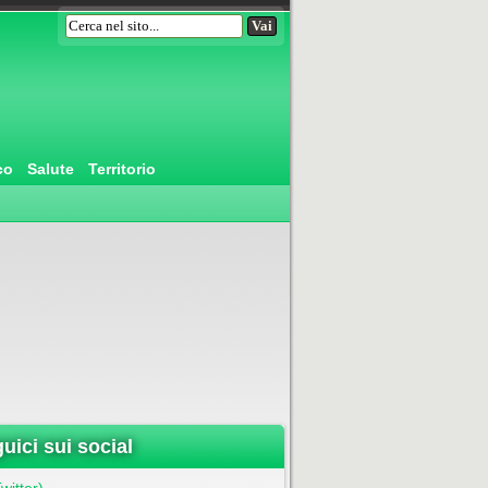
co
Salute
Territorio
uici sui social