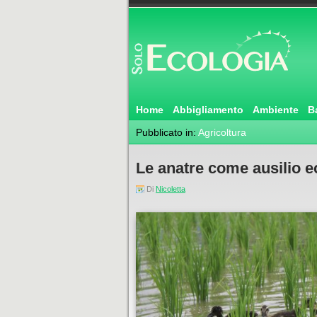
Home
Abbigliamento
Ambiente
B
Pubblicato in:
Agricoltura
Le anatre come ausilio ec
Di
Nicoletta