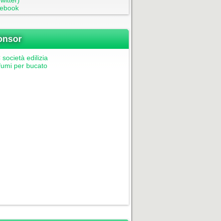
witter)
ebook
onsor
società edilizia
fumi per bucato