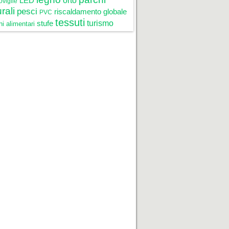
LED
orto
oviglie
rali
pesci
riscaldamento globale
PVC
tessuti
stufe
turismo
i alimentari