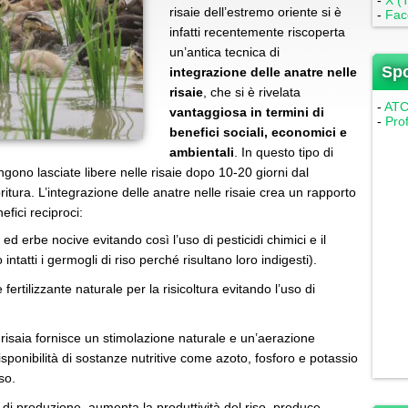
-
X (T
risaie dell’estremo oriente si è
-
Fac
infatti recentemente riscoperta
un’antica tecnica di
Sp
integrazione delle anatre nelle
risaie
, che si è rivelata
-
ATC 
vantaggiosa in termini di
-
Pro
benefici sociali, economici e
ambientali
. In questo tipo di
ngono lasciate libere nelle risaie dopo 10-20 giorni dal
oritura. L’integrazione delle anatre nelle risaie crea un rapporto
fici reciproci:
ed erbe nocive evitando così l’uso di pesticidi chimici e il
ntatti i germogli di riso perché risultano loro indigesti).
ertilizzante naturale per la risicoltura evitando l’uso di
 risaia fornisce un stimolazione naturale e un’aerazione
sponibilità di sostanze nutritive come azoto, fosforo e potassio
so.
 di produzione, aumenta la produttività del riso, produce