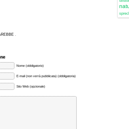
lavast
natu
sprech
AREBBE .
one
Nome (obbligatorio)
E-mail (non verrà pubblicata) (obbligatoria)
Sito Web (opzionale)