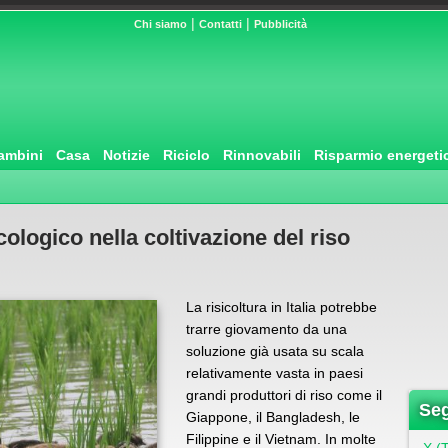
|
|
Chi siamo
Contatti
Pubblicità
ambini
Casa
Notizie
Riciclo
Rinnovabili
Risparmio energeti
ologico nella coltivazione del riso
La risicoltura in Italia potrebbe
trarre giovamento da una
soluzione già usata su scala
relativamente vasta in paesi
grandi produttori di riso come il
Seg
Giappone, il Bangladesh, le
Filippine e il Vietnam. In molte