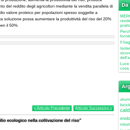
Da 
 del reddito degli agricoltori mediante la vendita parallela di
 alto valore proteico per popolazioni spesso soggette a
MERCU
ta soluzione possa aumentare la produttività del riso del 20%
rende
 ben il 50%.
prati
Perch
forni
Il ba
Isola
sicur
dell’
Luce 
cosa 
Arg
allumi
bicicl
« Articolo Precedente
Articolo Successivo »
cald
enolo
o ecologico nella coltivazione del riso”
imbal