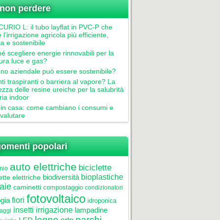
non perdere
RIO L: il tubo layflat in PVC-P che
 l’irrigazione agricola più efficiente,
ca e sostenibile
é scegliere energie rinnovabili per la
tura luce e gas?
gno aziendale può essere sostenibile?
nti traspiranti o barriera al vapore? La
ezza delle resine ureiche per la salubrità
aria indoor
in casa: come cambiano i consumi e
valutare
omenti popolari
auto elettriche
biciclette
nio
biodiversità
bioplastiche
ette elettriche
aie
caminetti
compostaggio
condizionatori
fotovoltaico
gia
fiori
idroponica
insetti
irrigazione
lampadine
laggi
legno
parchi