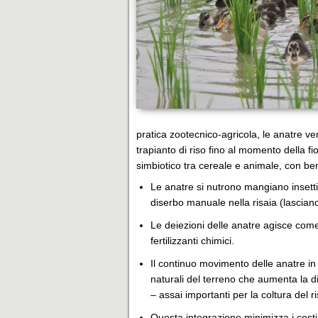
pratica zootecnico-agricola, le anatre ve
trapianto di riso fino al momento della fi
simbiotico tra cereale e animale, con bene
Le anatre si nutrono mangiano insetti 
diserbo manuale nella risaia (lasciano i
Le deiezioni delle anatre agisce come f
fertilizzanti chimici.
Il continuo movimento delle anatre in
naturali del terreno che aumenta la di
– assai importanti per la coltura del ri
Questa integrazione minimizza i costi