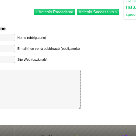
lavast
natu
« Articolo Precedente
Articolo Successivo »
sprech
one
Nome (obbligatorio)
E-mail (non verrà pubblicata) (obbligatoria)
Sito Web (opzionale)