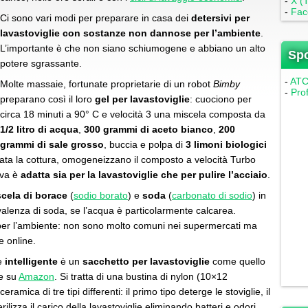
-
X (T
-
Fac
Ci sono vari modi per preparare in casa dei
detersivi per
lavastoviglie con sostanze non dannose per l’ambiente
.
L’importante è che non siano schiumogene e abbiano un alto
Sp
potere sgrassante.
-
ATC 
Molte massaie, fortunate proprietarie di un robot
Bimby
-
Pro
preparano così il loro
gel per lavastoviglie
: cuociono per
circa 18 minuti a 90° C e velocità 3 una miscela composta da
1/2 litro di acqua
,
300 grammi di aceto bianco
,
200
grammi di sale grosso
, buccia e polpa di
3 limoni biologici
nata la cottura, omogeneizzano il composto a velocità Turbo
ava è
adatta sia per la lavastoviglie che per pulire l’acciaio
.
cela di borace
(
sodio borato
) e
soda
(
carbonato di sodio
) in
alenza di soda, se l’acqua è particolarmente calcarea.
er l’ambiente: non sono molto comuni nei supermercati ma
e online.
e
intelligente
è un
sacchetto per lavastoviglie
come quello
le su
Amazon
. Si tratta di una bustina di nylon (10×12
eramica di tre tipi differenti: il primo tipo deterge le stoviglie, il
rilizza il carico della lavastoviglie eliminando batteri e odori.