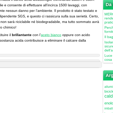
Da 
ie e consente di effettuare all’incirca 1500 lavaggi, con
te nessun danno per l’ambiente. Il prodotto è stato testato e
MERCU
ndipendente SGS, e questo ci rassicura sulla sua serietà. Certo,
rende
lon non sarà riciclabile né biodegradabile, ma tutto sommato avrà
prati
vo chimico!
Perch
forni
ituire il
brillantante
con l’
aceto bianco
oppure con acido
Il ba
a sostanza acida contribuisce a eliminare il calcare dalla
Isola
sicur
dell’
Luce 
cosa 
Arg
allumi
bicicl
cald
enolo
imbal