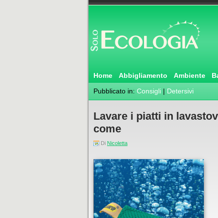
Home
Abbigliamento
Ambiente
B
Pubblicato in:
Consigli
|
Detersivi
Lavare i piatti in lavast
come
Di
Nicoletta