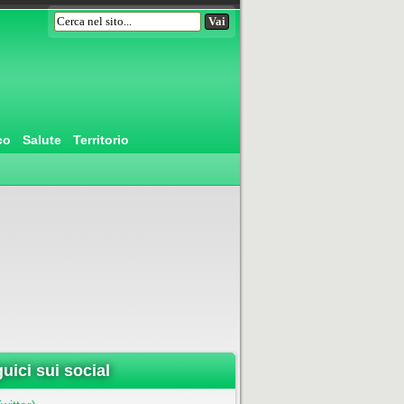
co
Salute
Territorio
uici sui social