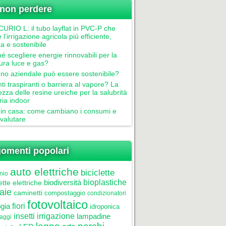
non perdere
RIO L: il tubo layflat in PVC-P che
 l’irrigazione agricola più efficiente,
ca e sostenibile
é scegliere energie rinnovabili per la
tura luce e gas?
gno aziendale può essere sostenibile?
nti traspiranti o barriera al vapore? La
ezza delle resine ureiche per la salubrità
aria indoor
in casa: come cambiano i consumi e
valutare
omenti popolari
auto elettriche
biciclette
nio
biodiversità
bioplastiche
ette elettriche
aie
caminetti
compostaggio
condizionatori
fotovoltaico
gia
fiori
idroponica
insetti
irrigazione
lampadine
laggi