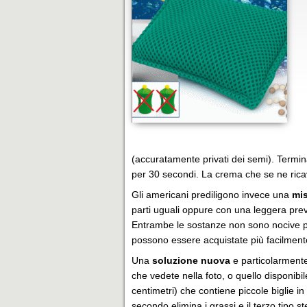
(accuratamente privati dei semi). Termi
per 30 secondi. La crema che se ne ric
Gli americani prediligono invece una
mis
parti uguali oppure con una leggera prev
Entrambe le sostanze non sono nocive p
possono essere acquistate più facilment
Una
soluzione nuova
e particolarment
che vedete nella foto, o quello disponibi
centimetri) che contiene piccole biglie in c
secondo elimina i grassi e il terzo tipo ste