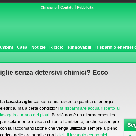
|
|
Chi siamo
Contatti
Pubblicità
ambini
Casa
Notizie
Riciclo
Rinnovabili
Risparmio energeti
oviglie senza detersivi chimici? Ecco
La
lavastoviglie
consuma una discreta quantità di energia
elettrica, ma a certe condizioni
fa risparmiare acqua rispetto al
lavaggio a mano dei piatti
. Perciò non è un elettrodomestico
particolarmente inviso a chi ama l’ambiente, anche se sempre
Seg
con la raccomandazione che venga utilizzata sempre a pieno
carico, nelle ore serali e con i
cicli di lavaggio economici
.