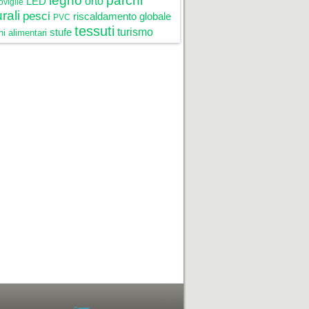
legno
parchi
LED
orto
oviglie
rali
pesci
riscaldamento globale
PVC
tessuti
stufe
turismo
i alimentari