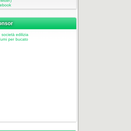
witter)
ebook
onsor
società edilizia
fumi per bucato