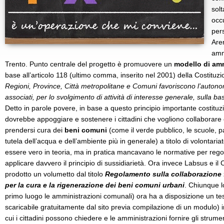
solt
occ
per
Aren
ammi
Trento. Punto centrale del progetto è promuovere un
modello di am
base all’articolo 118 (ultimo comma, inserito nel 2001) della Costituzi
Regioni, Province, Città metropolitane e Comuni favoriscono l’autonoma 
associati, per lo svolgimento di attività di interesse generale, sulla bas
Detto in parole povere, in base a questo principio importante costituz
dovrebbe appoggiare e sostenere i cittadini che vogliono collaborare
prendersi cura dei
beni comuni
(come il verde pubblico, le scuole, 
tutela dell’acqua e dell’ambiente più in generale) a titolo di volontaria
essere vero in teoria, ma in pratica mancavano le normative per regol
applicare davvero il principio di sussidiarietà. Ora invece Labsus e 
prodotto un volumetto dal titolo
Regolamento sulla collaborazione f
per la cura e la rigenerazione dei beni comuni urbani
. Chiunque l
primo luogo le amministrazioni comunali) ora ha a disposizione un t
scaricabile gratuitamente dal sito previa compilazione di un modulo) in
cui i cittadini possono chiedere e le amministrazioni fornire gli strum