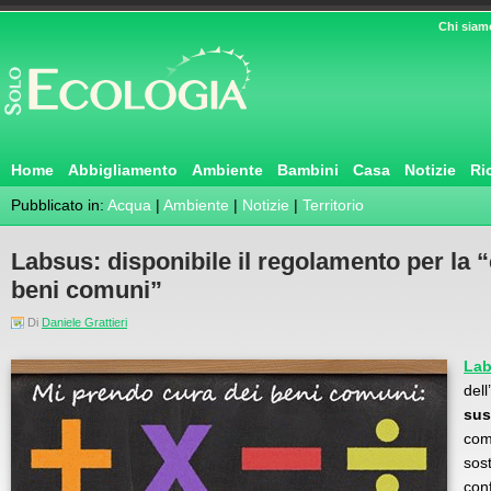
Chi siam
Home
Abbigliamento
Ambiente
Bambini
Casa
Notizie
Ri
Pubblicato in:
Acqua
|
Ambiente
|
Notizie
|
Territorio
Labsus: disponibile il regolamento per la 
beni comuni”
Di
Daniele Grattieri
La
del
sus
com
sost
conf