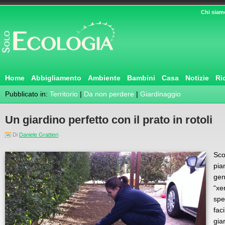
Chi siam
Home
Abbigliamento
Ambiente
Bambini
Casa
Notizie
Ri
Pubblicato in:
Territorio
|
Da non perdere
|
Giardinaggio
Un giardino perfetto con il prato in rotoli
Di
Daniele Grattieri
Sco
pia
gen
“xe
spe
fac
gia