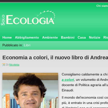
Chi siam
Home
Abbigliamento
Ambiente
Bambini
Casa
Notizie
Ri
Pubblicato in:
Libri
Economia a colori, il nuovo libro di Andre
Di
Nicoletta
Consigliamo caldamente a chi c
a colori
, un volumetto di Andre
docente di Politica agraria all’
Einaudi.
Il mondo del’economia così c
più, è entrato in una crisi pro