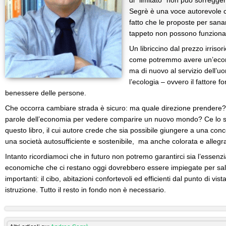
di “limitato” non può sorreggere
Segrè è una voce autorevole ch
fatto che le proposte per sana
tappeto non possono funziona
Un libriccino dal prezzo irrisor
come potremmo avere un’econo
ma di nuovo al servizio dell’u
l’ecologia – ovvero il fattore 
benessere delle persone.
Che occorra cambiare strada è sicuro: ma quale direzione prendere? 
parole dell’economia per vedere comparire un nuovo mondo? Ce lo sp
questo libro, il cui autore crede che sia possibile giungere a una conc
una società autosufficiente e sostenibile, ma anche colorata e allegr
Intanto ricordiamoci che in futuro non potremo garantirci sia l’essenzia
economiche che ci restano oggi dovrebbero essere impiegate per sa
importanti: il cibo, abitazioni confortevoli ed efficienti dal punto di vis
istruzione. Tutto il resto in fondo non è necessario.