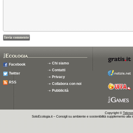
Chi siamo
Facebook
Contatti
Twitter
Privacy
RSS
Collabora con noi
Pubblicità
Copyright ©
Teknosu
SoloEcologia.it – Consigli su ambiente e sostenibilità supplemento alla te