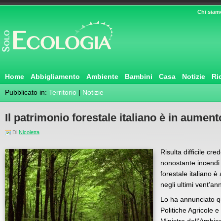
Chi siam
Home
Abbigliamento
Ambiente
Bambini
Casa
Notizie
Ri
Pubblicato in:
Territorio
|
Notizie
Il patrimonio forestale italiano è in aument
Di
Nicoletta
Risulta difficile cr
nonostante incendi 
forestale italiano è
negli ultimi vent’ann
Lo ha annunciato qu
Politiche Agricole e