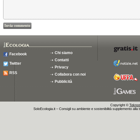
Chi siamo
Facebook
Contatti
Twitter
Privacy
RSS
Collabora con noi
Pubblicità
Copyright ©
Teknosu
SoloEcologia.it – Consigli su ambiente e sostenibilità supplemento alla te