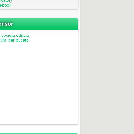
witter)
ebook
onsor
società edilizia
fumi per bucato