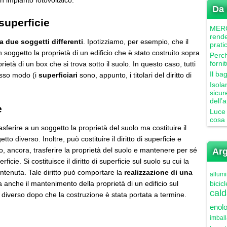
n impianto fotovoltaico.
Da 
 superficie
MERCU
rende
e a due soggetti differenti
. Ipotizziamo, per esempio, che il
prati
n soggetto la proprietà di un edificio che è stato costruito sopra
Perch
forni
ietà di un box che si trova sotto il suolo. In questo caso, tutti
Il ba
tesso modo (i
superficiari
sono, appunto, i titolari del diritto di
Isola
sicur
dell’
e
Luce 
cosa 
asferire a un soggetto la proprietà del suolo ma costituire il
tto diverso. Inoltre, può costituire il diritto di superficie e
o, ancora, trasferire la proprietà del suolo e mantenere per sé
Arg
erficie. Si costituisce il diritto di superficie sul suolo su cui la
ntenuta. Tale diritto può comportare la
realizzazione di una
allumi
a anche il mantenimento della proprietà di un edificio sul
bicicl
cald
 diverso dopo che la costruzione è stata portata a termine.
enolo
imbal