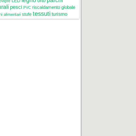
legno
parchi
LED
orto
oviglie
rali
pesci
riscaldamento globale
PVC
tessuti
stufe
turismo
i alimentari