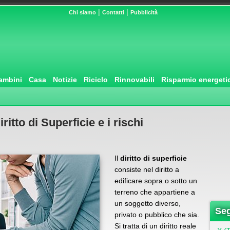
|
|
Chi siamo
Contatti
Pubblicità
ambini
Casa
Notizie
Riciclo
Rinnovabili
Risparmio energeti
itto di Superficie e i rischi
Il
diritto di superficie
consiste nel diritto a
edificare sopra o sotto un
terreno che appartiene a
un soggetto diverso,
Seg
privato o pubblico che sia.
Si tratta di un diritto reale