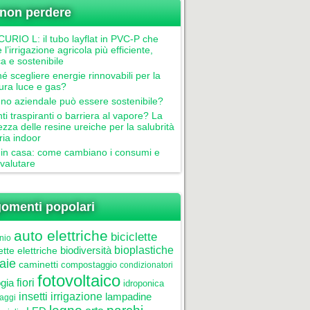
non perdere
RIO L: il tubo layflat in PVC-P che
 l’irrigazione agricola più efficiente,
ca e sostenibile
é scegliere energie rinnovabili per la
tura luce e gas?
gno aziendale può essere sostenibile?
nti traspiranti o barriera al vapore? La
ezza delle resine ureiche per la salubrità
aria indoor
in casa: come cambiano i consumi e
valutare
omenti popolari
auto elettriche
biciclette
nio
biodiversità
bioplastiche
ette elettriche
aie
caminetti
compostaggio
condizionatori
fotovoltaico
gia
fiori
idroponica
insetti
irrigazione
lampadine
laggi