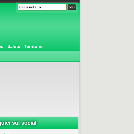
co
Salute
Territorio
uici sui social