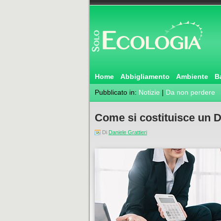
Home
Abbigliamento
Ambiente
B
Pubblicato in:
Notizie
|
Da non perdere
Come si costituisce un Dir
Di
Daniele Grattieri