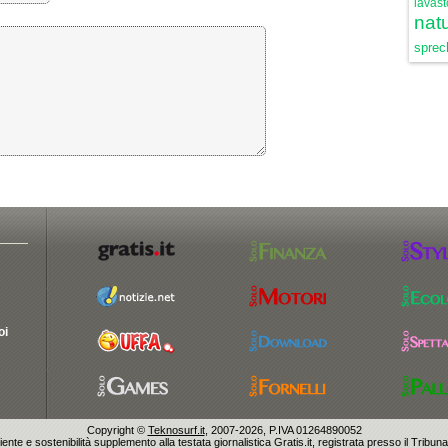
lavast
natu
sprech
oi
Copyright ©
Teknosurf.it
, 2007-2026, P.IVA 01264890052
ente e sostenibilità supplemento alla testata giornalistica Gratis.it, registrata presso il Tribun