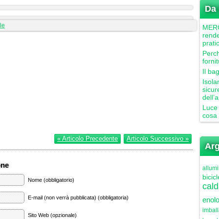
Da 
le
MERCU
rende
prati
Perch
forni
Il ba
Isola
sicur
dell’
Luce 
cosa 
« Articolo Precedente
Articolo Successivo »
Arg
one
allumi
bicicl
Nome (obbligatorio)
cald
E-mail (non verrà pubblicata) (obbligatoria)
enolo
imbal
Sito Web (opzionale)