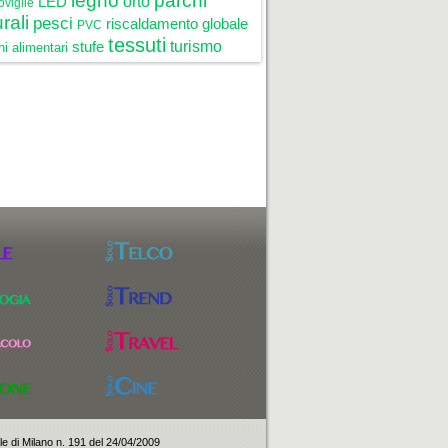
legno
parchi
LED
orto
oviglie
rali
pesci
riscaldamento globale
PVC
tessuti
stufe
turismo
i alimentari
ale di Milano n. 191 del 24/04/2009