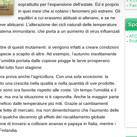
-
X (T
soprattutto per l’espansione dell’estate. Ed è proprio
-
Fac
in quei mesi che si notano i fenomeni più estremi. Gli
equilibri a cui eravamo abituati si alterano, e se ne
Sp
eve abituarsi. L’alterazione dei cicli naturali delle temperature
 sistema immunitario, che porta a un aumento di virus influenzali
-
ATC 
-
Pro
ntire di questi mutamenti: si vengono infatti a creare condizioni
pecie a scapito di altre. Ad esempio, l’autunno insolitamente
ll’umidità portata dalle copiose piogge le larve prosperano
l tutto fuori stagione.
ura prova anche l’agricoltura. Con una sola eccezione: la
isto una crescita nella qualità e nella quantità di uve prodotte.
sono ora favorite rispetto alle coste. Un tempo l’umidità e il
, ma ora la situazione si è capovolta. Anche la maggior parte
 beneficio dalle temperature più miti. Grazie ai cambiamenti
ove fette di mercato, ma non dimentichiamo che l’aumento delle
i qualche decennio gli effetti del riscaldamento globale
one di trovarsi a coltivare ananas e papaya in Italia, mentre i
Finlandia.