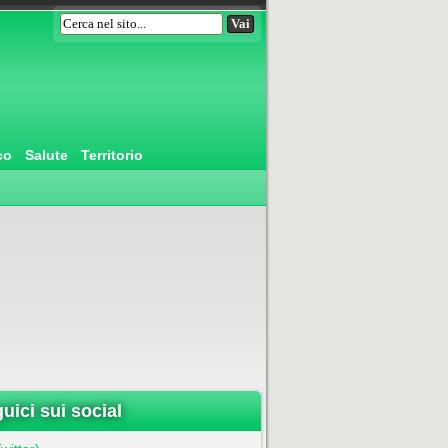
co
Salute
Territorio
uici sui social