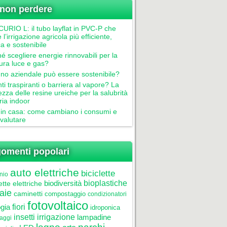
non perdere
RIO L: il tubo layflat in PVC-P che
 l’irrigazione agricola più efficiente,
ca e sostenibile
é scegliere energie rinnovabili per la
tura luce e gas?
gno aziendale può essere sostenibile?
nti traspiranti o barriera al vapore? La
ezza delle resine ureiche per la salubrità
aria indoor
in casa: come cambiano i consumi e
valutare
omenti popolari
auto elettriche
biciclette
nio
biodiversità
bioplastiche
ette elettriche
aie
caminetti
compostaggio
condizionatori
fotovoltaico
gia
fiori
idroponica
insetti
irrigazione
lampadine
laggi