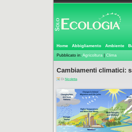
Home
Abbigliamento
Ambiente
B
Pubblicato in:
Agricoltura
|
Clima
Cambiamenti climatici: so
Di
Nicoletta