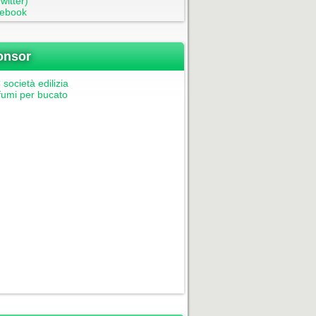
witter)
ebook
onsor
società edilizia
fumi per bucato