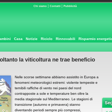
|
|
Chi siamo
Contatti
Pubblicità
ambini
Casa
Notizie
Riciclo
Rinnovabili
Risparmio energeti
ltanto la viticoltura ne trae beneficio
Nelle scorse settimane abbiamo assistito in Europa a
fenomeni meteorologici estremi: violente tempeste e
temibili raffiche di vento nei paesi del nord
contrapposte a sole e temperature ben oltre la
media stagionale sul Mediterraneo. Le stagioni di
Seg
transizione (autunno e primavera) stanno
diventando periodi sempre più compressi,