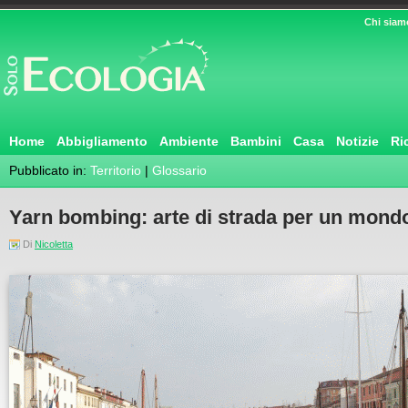
Chi siam
Home
Abbigliamento
Ambiente
Bambini
Casa
Notizie
Ri
Pubblicato in:
Territorio
|
Glossario
Yarn bombing: arte di strada per un mondo
Di
Nicoletta