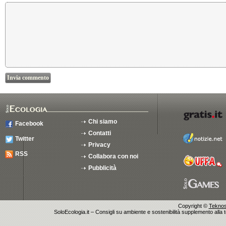
Chi siamo
Facebook
Contatti
Twitter
Privacy
RSS
Collabora con noi
Pubblicità
Copyright ©
Teknosu
SoloEcologia.it – Consigli su ambiente e sostenibilità supplemento alla te