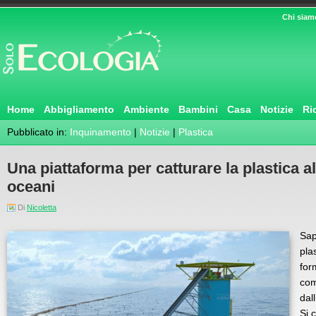
Chi siam
Home
Abbigliamento
Ambiente
Bambini
Casa
Notizie
Ri
Pubblicato in:
Inquinamento
|
Notizie
|
Plastica
Una piattaforma per catturare la plastica al
oceani
Di
Nicoletta
Sap
pla
for
com
dal
Si 