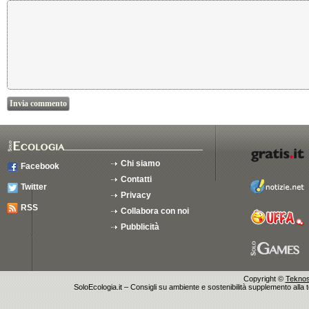
Chi siamo
Facebook
Contatti
Twitter
Privacy
RSS
Collabora con noi
Pubblicità
Copyright ©
Teknosu
SoloEcologia.it – Consigli su ambiente e sostenibilità supplemento alla te