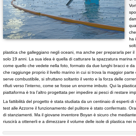
Vor
spo
dan
qua
che
ha 
sol
plastica che galleggiano negli oceani, ma anche per prepararla per il 
solo 19 anni. La sua idea è quella di catturare la spazzatura marina 
come quello che vedete nella foto, formato da due lunghi bracci e da 
che raggiunge proprio il livello marino in cui si trova la maggior parte 
serve combustibile, si sfruttano soltanto il vento e la forza delle corre
rifiuti verso l’interno, come se fosse un enorme imbuto. Qui la plastica
piattaforma è tra l’altro progettata per impedire ai pesci di restare impi
La fattibilità del progetto è stata studiata da un centinaio di esperti di v
test alle Azzorre il funzionamento del pulitore è stato confermato. Ora
di stanziamenti. Ma il giovane inventore Boyan è sicuro che mediante 
riuscirà a ottenerli e a dimezzare il volume delle isole di plastica nei n