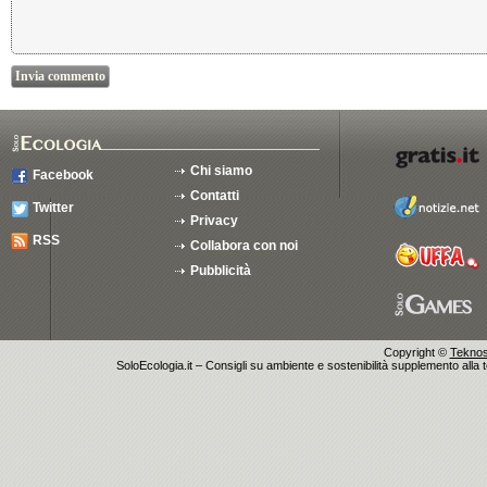
Chi siamo
Facebook
Contatti
Twitter
Privacy
RSS
Collabora con noi
Pubblicità
Copyright ©
Teknosu
SoloEcologia.it – Consigli su ambiente e sostenibilità supplemento alla te