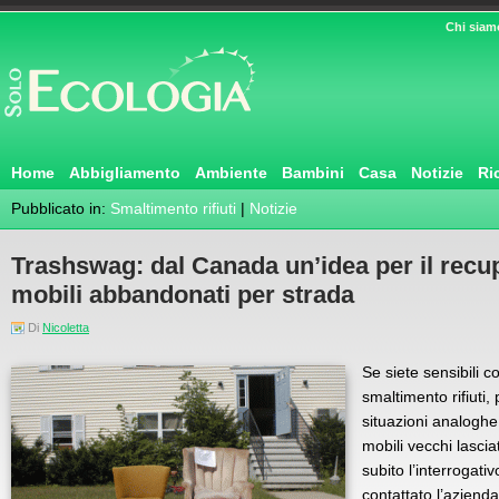
Chi siam
Home
Abbigliamento
Ambiente
Bambini
Casa
Notizie
Ri
Pubblicato in:
Smaltimento rifiuti
|
Notizie
Trashswag: dal Canada un’idea per il recu
mobili abbandonati per strada
Di
Nicoletta
Se siete sensibili c
smaltimento rifiuti,
situazioni analoghe 
mobili vecchi lascia
subito l’interrogat
contattato l’azienda