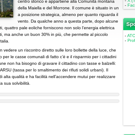
-
X (T
centro storico e appartiene alla Comunità montana
-
Fac
della Maiella e del Morrone. Il comune è situato in un
a posizione strategica, almeno per quanto riguarda il
vento. Da qualche anno a questa parte, dopo alcune
Sp
i, quattro pale eoliche forniscono non solo l’energia elettrica
nti, ma anche un buon 30% in più, che permette al piccolo
-
ATC 
-
Pro
talia.
on vedere un riscontro diretto sulle loro bollette della luce, che
 per le casse comunali di fatto c’è e il risparmio per i cittadini
mune non ha bisogno di gravare il cittadino con tasse e balzelli:
ARSU (tassa per lo smaltimento dei rifiuti solidi urbani). Il
di alta qualità e ha facilità nell’accendere mutui per realizzare
 sua solvibilità.