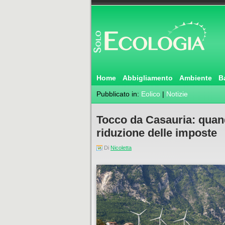
Home
Abbigliamento
Ambiente
B
Pubblicato in:
Eolico
|
Notizie
Tocco da Casauria: quand
riduzione delle imposte
Di
Nicoletta