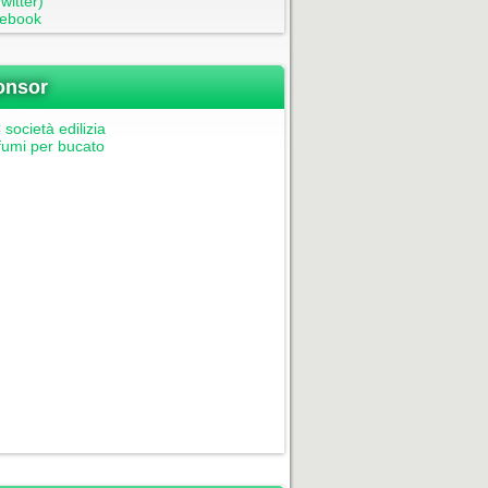
witter)
ebook
onsor
società edilizia
fumi per bucato