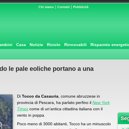
|
|
Chi siamo
Contatti
Pubblicità
ambini
Casa
Notizie
Riciclo
Rinnovabili
Risparmio energeti
o le pale eoliche portano a una
Di
Tocco da Casauria
, comune abruzzese in
provincia di Pescara, ha parlato perfino il
New York
Times
come di un’antica cittadina italiana con il
vento in poppa.
Seg
Poco meno di 3000 abitanti, Tocco ha un minuscolo