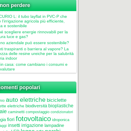
non perdere
RIO L: il tubo layflat in PVC-P che
 l’irrigazione agricola più efficiente,
ca e sostenibile
é scegliere energie rinnovabili per la
tura luce e gas?
gno aziendale può essere sostenibile?
nti traspiranti o barriera al vapore? La
ezza delle resine ureiche per la salubrità
aria indoor
in casa: come cambiano i consumi e
valutare
omenti popolari
auto elettriche
biciclette
nio
biodiversità
bioplastiche
ette elettriche
aie
caminetti
compostaggio
condizionatori
fotovoltaico
gia
fiori
idroponica
insetti
irrigazione
lampadine
laggi