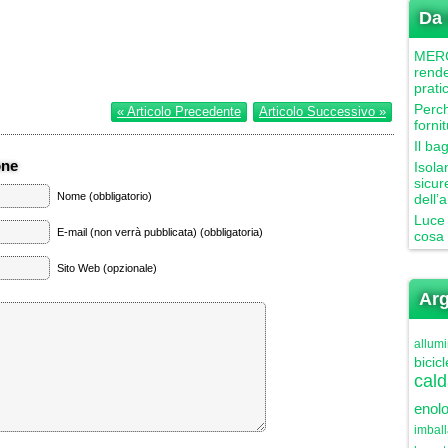
Da 
MERCU
rende
prati
Perch
« Articolo Precedente
Articolo Successivo »
forni
Il ba
one
Isola
sicur
Nome (obbligatorio)
dell’
Luce 
E-mail (non verrà pubblicata) (obbligatoria)
cosa 
Sito Web (opzionale)
Arg
allumi
bicicl
cald
enolo
imbal