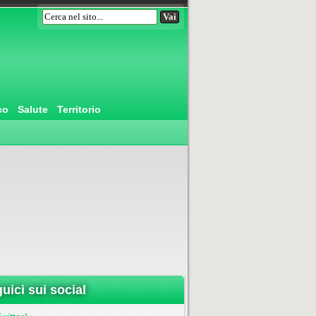
co
Salute
Territorio
uici sui social