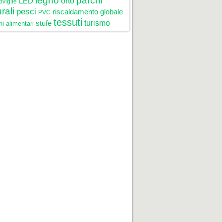
legno
parchi
LED
orto
oviglie
rali
pesci
riscaldamento globale
PVC
tessuti
stufe
turismo
i alimentari