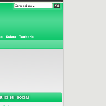
co
Salute
Territorio
uici sui social