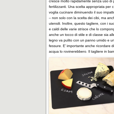
cresce molto rapidamente senza uso di p
fertilizzanti. Una scelta appropriata per
voglia cucinare diminuendo il suo impat
– non solo con la scelta dei cibi, ma anc
utensili. Inoltre, questo tagliere, con i suo
e caldi delle varie strisce che lo compo
anche un tocco di stile e di classe sia a
legno va pulito con un panno umido e unto
fessure. E’ importante anche ricordare di
acqua lo rovinerebbero. Il tagliere in ba