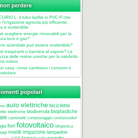
non perdere
RIO L: il tubo layflat in PVC-P che
 l’irrigazione agricola più efficiente,
ca e sostenibile
é scegliere energie rinnovabili per la
tura luce e gas?
gno aziendale può essere sostenibile?
nti traspiranti o barriera al vapore? La
ezza delle resine ureiche per la salubrità
aria indoor
in casa: come cambiano i consumi e
valutare
omenti popolari
auto elettriche
biciclette
nio
biodiversità
bioplastiche
ette elettriche
aie
caminetti
compostaggio
condizionatori
fotovoltaico
gia
fiori
idroponica
insetti
irrigazione
lampadine
laggi