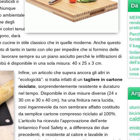
esticidi o
Da 
 chiunque
to ambientale
MERCU
he degli
rende
prati
i colori tenui
Perch
ngono, darà
forni
lle cucine in stile classico che in quelle moderne. Anche questo
Il ba
 di tanto in tanto con olio per impedire che si formino delle
Isola
 lavorare sempre su un piano asciutto perché le infiltrazioni di
sicur
dell’
mbù è disponibile in una sola misura: 40 x 25 x 3 cm.
Luce 
Infine, un articolo che supera ancora gli altri in
cosa 
“ecologicità”: si tratta infatti di un
tagliere in cartone
riciclato
, sorprendentemente resistente e duraturo
Arg
nel tempo. Disponibile in due misure diverse (24 x
30 cm e 30 x 40 cm), ha una finitura nera lucida,
così ingannevole da non sembrare affatto costituito
allumi
bicicl
da semplice cartone compresso riciclato al 100%.
cald
L’articolo ha ricevuto l’approvazione dell’ente
britannico Food Safety e, a differenza dei due
enolo
precedenti, è resistente al calore e lavabile in
imbal