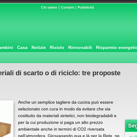
|
|
Chi siamo
Contatti
Pubblicità
ambini
Casa
Notizie
Riciclo
Rinnovabili
Risparmio energeti
riali di scarto o di riciclo: tre proposte
Anche un semplice tagliere da cucina può essere
selezionato con cura in modo da evitare che sia
costituito da materiali sintetici, non biodegradabili e
per la cui produzione si paga un alto prezzo
Seg
ambientale anche in termini di CO2 riversata
nell’atmosfera. Girovagando qua e là per la Rete, ne