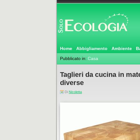
Home
Abbigliamento
Ambiente
B
Pubblicato in:
Casa
Taglieri da cucina in mate
diverse
Di
Nicoletta