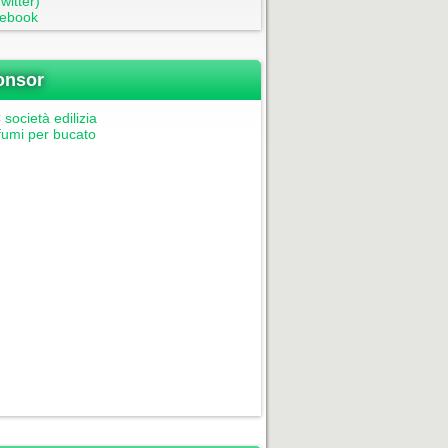
witter)
ebook
onsor
società edilizia
fumi per bucato