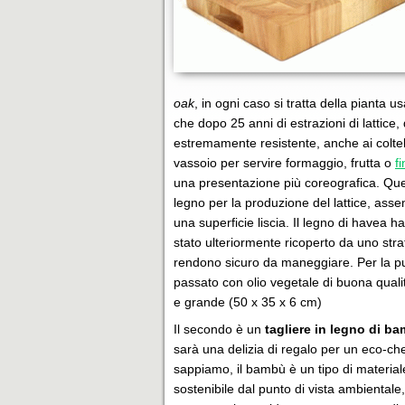
oak
, in ogni caso si tratta della pianta u
che dopo 25 anni di estrazioni di lattice,
estremamente resistente, anche ai coltel
vassoio per servire formaggio, frutta o
f
una presentazione più coreografica. Questo
legno per la produzione del lattice, ass
una superficie liscia. Il legno di havea h
stato ulteriormente ricoperto da uno stra
rendono sicuro da maneggiare. Per la pu
passato con olio vegetale di buona qualit
e grande (50 x 35 x 6 cm)
Il secondo è un
tagliere in legno di b
sarà una delizia di regalo per un eco-c
sappiamo, il bambù è un tipo di materia
sostenibile dal punto di vista ambientale