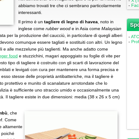
-
X (T
-
Fac
abbiamo trovati tre che ci sembrano particolarmente
interessanti.
Il primo è un
tagliere di legno di havea
, noto in
Sp
inglese come
rubber wood
e in Asia come
Malaysian
sata per la produzione del caucciù, in particolare di quegli alberi
-
ATC 
-
Pro
 devono comunque essere tagliati e sostituiti con altri. Un legno
li e alle mezzelune più taglienti. Ma anche adatto come
inger food
e stuzzichini, magari appoggiato su foglie di vite per
 tipo di tagliere è costruito con gli scarti di lavorazione del
emblati e levigati con cura per mantenere una forma precisa e
a esso stesse delle proprietà antibatteriche, ma il tagliere è
to protettivo e munito di scanalature arrotondate che lo
lizia è sufficiente uno straccio umido e occasionalmente una
à. Il tagliere esiste in due dimensioni: media (38 x 26 x 5 cm)
ambù
, che
hef. Come
le altamente
, poiché