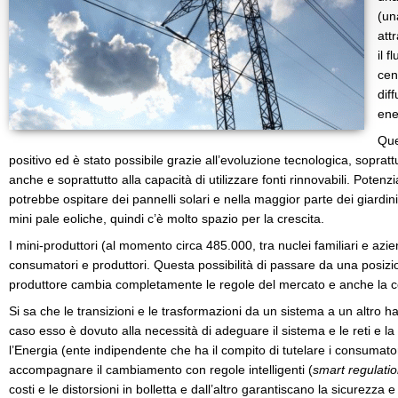
(un
att
il f
cen
dif
ene
Que
positivo ed è stato possibile grazie all’evoluzione tecnologica, sopratt
anche e soprattutto alla capacità di utilizzare fonti rinnovabili. Potenz
potrebbe ospitare dei pannelli solari e nella maggior parte dei giardi
mini pale eoliche, quindi c’è molto spazio per la crescita.
I mini-produttori (al momento circa 485.000, tra nuclei familiari e az
consumatori e produttori. Questa possibilità di passare da una posiz
produttore cambia completamente le regole del mercato e anche la con
Si sa che le transizioni e le trasformazioni da un sistema a un altro
caso esso è dovuto alla necessità di adeguare il sistema e le reti e la 
l’Energia (ente indipendente che ha il compito di tutelare i consumator
accompagnare il cambiamento con regole intelligenti (
smart regulati
costi e le distorsioni in bolletta e dall’altro garantiscano la sicurezza e