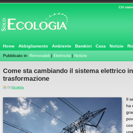
Chi siam
Home
Abbigliamento
Ambiente
Bambini
Casa
Notizie
Ri
Pubblicato in:
Rinnovabili
|
Elettricità
|
Notizie
Come sta cambiando il sistema elettrico in I
trasformazione
Di
Nicoletta
Il s
ha 
gra
pov
cos
una