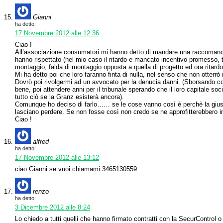
Gianni
ha detto:
17 Novembre 2012 alle 12:36
Ciao !
All’associazione consumatori mi hanno detto di mandare una raccomand
hanno rispettato (nel mio caso il ritardo e mancato incentivo promesso, t
montaggio, falda di montaggio opposta a quella di progetto ed ora ritard
Mi ha detto poi che loro faranno finta di nulla, nel senso che non otterrò
Dovrò poi rivolgermi ad un avvocato per la denucia danni. (Sborsando co
bene, poi attendere anni per il tribunale sperando che il loro capitale s
tutto ciò se la Granz esisterà ancora).
Comunque ho deciso di farlo…… se le cose vanno così è perchè la giusti
lasciano perdere. Se non fosse così non credo se ne approfitterebbero in
Ciao !
alfred
ha detto:
17 Novembre 2012 alle 13:12
ciao Gianni se vuoi chiamami 3465130559
renzo
ha detto:
3 Dicembre 2012 alle 8:24
Lo chiedo a tutti quelli che hanno firmato contratti con la SecurControl 