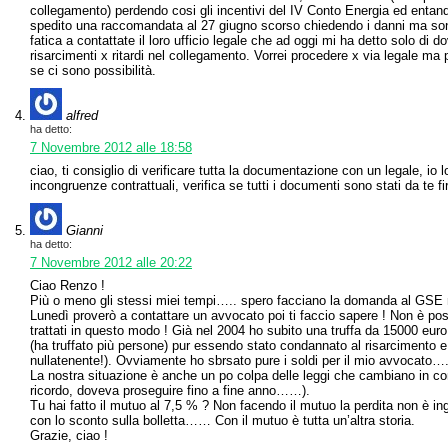
collegamento) perdendo cosi gli incentivi del IV Conto Energia ed entan
spedito una raccomandata al 27 giugno scorso chiedendo i danni ma sono
fatica a contattate il loro ufficio legale che ad oggi mi ha detto solo di do
risarcimenti x ritardi nel collegamento. Vorrei procedere x via legale ma
se ci sono possibilità.
alfred
ha detto:
7 Novembre 2012 alle 18:58
ciao, ti consiglio di verificare tutta la documentazione con un legale, i
incongruenze contrattuali, verifica se tutti i documenti sono stati da te fi
Gianni
ha detto:
7 Novembre 2012 alle 20:22
Ciao Renzo !
Più o meno gli stessi miei tempi….. spero facciano la domanda al GSE n
Lunedì proverò a contattare un avvocato poi ti faccio sapere ! Non è poss
trattati in questo modo ! Già nel 2004 ho subito una truffa da 15000 euro
(ha truffato più persone) pur essendo stato condannato al risarcimento e a
nullatenente!). Ovviamente ho sbrsato pure i soldi per il mio avvocato….
La nostra situazione è anche un po colpa delle leggi che cambiano in co
ricordo, doveva proseguire fino a fine anno……).
Tu hai fatto il mutuo al 7,5 % ? Non facendo il mutuo la perdita non è i
con lo sconto sulla bolletta…… Con il mutuo è tutta un’altra storia.
Grazie, ciao !