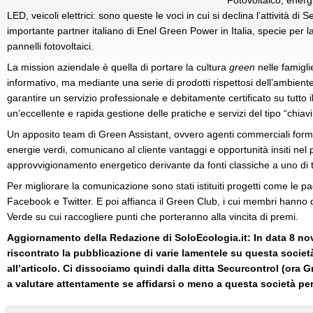
Fotovoltaico, energi
LED, veicoli elettrici: sono queste le voci in cui si declina l’attività di
importante partner italiano di Enel Green Power in Italia, specie per 
pannelli fotovoltaici.
La mission aziendale è quella di portare la cultura
green
nelle famiglie
informativo, ma mediante una serie di prodotti rispettosi dell’ambiente
garantire un servizio professionale e debitamente certificato su tutto il
un’eccellente e rapida gestione delle pratiche e servizi del tipo “chiav
Un apposito team di Green Assistant, ovvero agenti commerciali formati
energie verdi, comunicano al cliente vantaggi e opportunità insiti nel
approvvigionamento energetico derivante da fonti classiche a uno di t
Per migliorare la comunicazione sono stati istituiti progetti come le p
Facebook e Twitter. E poi affianca il Green Club, i cui membri hanno 
Verde su cui raccogliere punti che porteranno alla vincita di premi.
Aggiornamento della Redazione di SoloEcologia.it: In data 8 
riscontrato la pubblicazione di varie lamentele su questa socie
all’articolo. Ci dissociamo quindi dalla ditta Securcontrol (ora Gra
a valutare attentamente se affidarsi o meno a questa società per