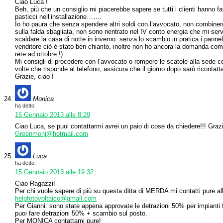
Ciao Luca !
Beh, più che un consiglio mi piacerebbe sapere se tutti i clienti hanno fatt
pasticci nell’installazione…….
Io ho paura che senza spendere altri soldi con l’avvocato, non combinerò 
sulla falda sbagliata, non sono rientrato nel IV conto energia che mi ser
scaldare la casa di notte in inverno: senza lo scambio in pratica i panne
venditore ciò è stato ben chiarito, inoltre non ho ancora la domanda co
rete ad ottobre !).
Mi consigli di procedere con l’avvocato o rompere le scatole alla sede ce
volte che risponde al telefono, assicura che il giorno dopo sarò ricontatta
Grazie, ciao !
Monica
ha detto:
15 Gennaio 2013 alle 8:29
Ciao Luca, se puoi contattarmi avrei un paio di cose da chiedere!!! Graz
Greenmonj@hotmail.com
Luca
ha detto:
15 Gennaio 2013 alle 19:32
Ciao Ragazzi!
Per chi vuole sapere di più su questa ditta di MERDA mi contatti pure al
helpfotovoltaico@gmail.com
Per Gianni: sono state appena approvate le detrazioni 50% per impianti f
puoi fare detrazioni 50% + scambio sul posto.
Per MONICA contattami pure!