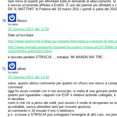
task force di esperti per affrontare tutte le domande di allacciamento. l
è ancora un’azienda affiliata a EnelSì. È uno dei partner più affidabili e c
DA “IL MATTINO” di Padova del 19 marzo 2011 ( quindi si parla del 2010 !
Renzo
ha detto:
25 Gennaio 2013 alle 11:59
Date un’occhiata :
http://www.greenstyle.it/allaccio-impianto-fotovoltaico-il-gestore-di-rete-p
http://www.energeticambiente.it/aspetti-economici-e-bancari/14735846-ri
risarcimento-automatico.html
e lasciate perdere STRISCIA ….tuttalpiu’ MI MANDA RAI TRE….
alfred
ha detto:
25 Gennaio 2013 alle 13:42
salve, questo ultimo commento per quanto mi sforzo non riesco a compren
commenti.
oggi ho avuto contatti con il mio avvocato, si tratta di una giovane prof
quanto può riguardare i rapporti con EGP e relative aziende collegate, è 
lo desidera.
certo è che chi a perso dei soldi, può esserci il modo di recuperare se n
accettabile, senza attendere anni per ricevere giustizia.
al commento n 10 trovate il mio n telefonico
p.s. scrivere a STRISCIA può sviluppare l’emergere di altri casi, ma pens