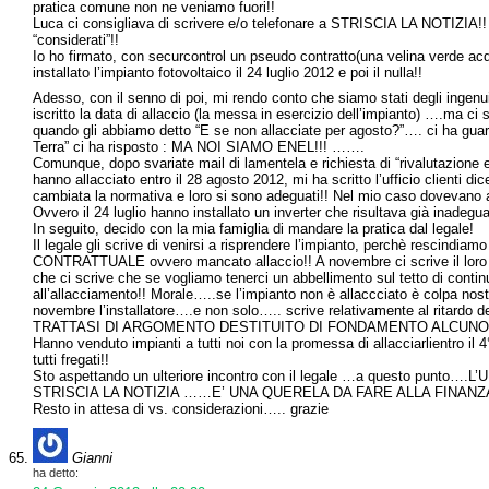
pratica comune non ne veniamo fuori!!
Luca ci consigliava di scrivere e/o telefonare a STRISCIA LA NOTIZIA!!
“considerati”!!
Io ho firmato, con securcontrol un pseudo contratto(una velina verde a
installato l’impianto fotovoltaico il 24 luglio 2012 e poi il nulla!!
Adesso, con il senno di poi, mi rendo conto che siamo stati degli inge
iscritto la data di allaccio (la messa in esercizio dell’impianto) ….ma ci
quando gli abbiamo detto “E se non allacciate per agosto?”…. ci ha guard
Terra” ci ha risposto : MA NOI SIAMO ENEL!!! …….
Comunque, dopo svariate mail di lamentela e richiesta di “rivalutazione 
hanno allacciato entro il 28 agosto 2012, mi ha scritto l’ufficio clienti d
cambiata la normativa e loro si sono adeguati!! Nel mio caso dovevano
Ovvero il 24 luglio hanno installato un inverter che risultava già inade
In seguito, decido con la mia famiglia di mandare la pratica dal legale!
Il legale gli scrive di venirsi a risprendere l’impianto, perchè rescind
CONTRATTUALE ovvero mancato allaccio!! A novembre ci scrive il loro 
che ci scrive che se vogliamo tenerci un abbellimento sul tetto di cont
all’allacciamento!! Morale…..se l’impianto non è allaccciato è colpa nos
novembre l’installatore….e non solo….. scrive relativamente al ritardo dell
TRATTASI DI ARGOMENTO DESTITUITO DI FONDAMENTO ALCUNO!!!!!
Hanno venduto impianti a tutti noi con la promessa di allacciarlientro il
tutti fregati!!
Sto aspettando un ulteriore incontro con il legale …a questo punto….
STRISCIA LA NOTIZIA ……E’ UNA QUERELA DA FARE ALLA FINANZ
Resto in attesa di vs. considerazioni….. grazie
Gianni
ha detto: