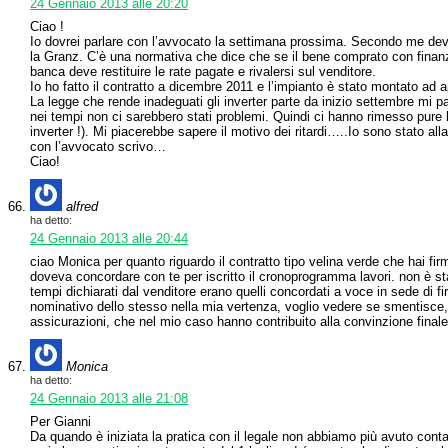
24 Gennaio 2013 alle 20:20
Ciao !
Io dovrei parlare con l’avvocato la settimana prossima. Secondo me devi
la Granz. C’è una normativa che dice che se il bene comprato con finanzi
banca deve restituire le rate pagate e rivalersi sul venditore.
Io ho fatto il contratto a dicembre 2011 e l’impianto è stato montato ad ap
La legge che rende inadeguati gli inverter parte da inizio settembre mi p
nei tempi non ci sarebbero stati problemi. Quindi ci hanno rimesso pure 
inverter !). Mi piacerebbe sapere il motivo dei ritardi…..Io sono stato all
con l’avvocato scrivo…
Ciao!
alfred
ha detto:
24 Gennaio 2013 alle 20:44
ciao Monica per quanto riguardo il contratto tipo velina verde che hai fi
doveva concordare con te per iscritto il cronoprogramma lavori. non è sta
tempi dichiarati dal venditore erano quelli concordati a voce in sede di fi
nominativo dello stesso nella mia vertenza, voglio vedere se smentisce,
assicurazioni, che nel mio caso hanno contribuito alla convinzione finale d
Monica
ha detto:
24 Gennaio 2013 alle 21:08
Per Gianni
Da quando è iniziata la pratica con il legale non abbiamo più avuto cont