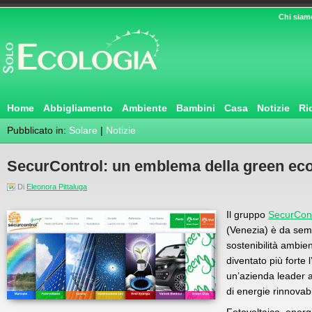
Chi siam
Home
Abbigliamento
Ambiente
Bambini
Casa
Notizie
Ri
Pubblicato in:
Solare
|
Notizie
SecurControl: un emblema della green eco
Di
Eleonora Pittaluga
Il gruppo
SecurCont
(Venezia) è da semp
sostenibilità ambie
diventato più forte
un’azienda leader a
di energie rinnovabi