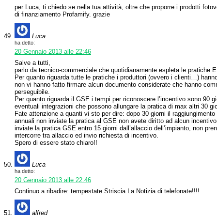
per Luca, ti chiedo se nella tua attività, oltre che proporre i prodotti fot
di finanziamento Profamify. grazie
Luca
ha detto:
20 Gennaio 2013 alle 22:46
Salve a tutti,
parlo da tecnico-commerciale che quotidianamente espleta le pratiche
Per quanto riguarda tutte le pratiche i produttori (ovvero i clienti…) han
non vi hanno fatto firmare alcun documento considerate che hanno co
perseguibile.
Per quanto riguarda il GSE i tempi per riconoscere l’incentivo sono 90 gio
eventuali integrazioni che possono allungare la pratica di max altri 30 gio
Fate attenzione a quanti vi sto per dire: dopo 30 giorni il raggiungimento d
annuali non inviate la pratica al GSE non avete diritto ad alcun incentiv
inviate la pratica GSE entro 15 giorni dall’allaccio dell’impianto, non pren
intercorre tra allaccio ed invio richiesta di incentivo.
Spero di essere stato chiaro!!
Luca
ha detto:
20 Gennaio 2013 alle 22:46
Continuo a ribadire: tempestate Striscia La Notizia di telefonate!!!!
alfred