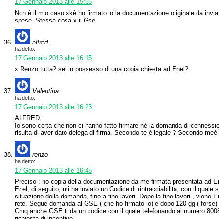
17 Gennaio 2013 alle 15:55
Non è il mio caso xkè ho firmato io la documentazione originale da inviar
spese. Stessa cosa x il Gse.
alfred
ha detto:
17 Gennaio 2013 alle 16:15
x Renzo tutta? sei in possesso di una copia chiesta ad Enel?
Valentina
ha detto:
17 Gennaio 2013 alle 16:23
ALFRED :
Io sono certa che non ci hanno fatto firmare nè la domanda di connession
risulta di aver dato delega di firma. Secondo te è legale ? Secondo meè
renzo
ha detto:
17 Gennaio 2013 alle 16:45
Preciso : ho copia della documentazione da me firmata presentata ad E
Enel, di seguito, mi ha inviato un Codice di rintracciabilità, con il quale su
situazione della domanda, fino a fine lavori. Dopo la fine lavori , viene E
rete. Segue domanda al GSE ( che ho firmato io) e dopo 120 gg ( forse) 
Cmq anche GSE ti da un codice con il quale telefonando al numero 80089
richiesta di incentivo.