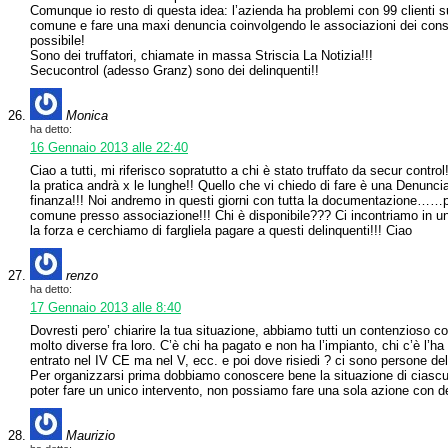
Comunque io resto di questa idea: l’azienda ha problemi con 99 clienti s
comune e fare una maxi denuncia coinvolgendo le associazioni dei cons
possibile!
Sono dei truffatori, chiamate in massa Striscia La Notizia!!!
Secucontrol (adesso Granz) sono dei delinquenti!!
Monica
ha detto:
16 Gennaio 2013 alle 22:40
Ciao a tutti, mi riferisco sopratutto a chi è stato truffato da secur contro
la pratica andrà x le lunghe!! Quello che vi chiedo di fare è una Denuncia
finanza!!! Noi andremo in questi giorni con tutta la documentazione……p
comune presso associazione!!! Chi è disponibile??? Ci incontriamo in un 
la forza e cerchiamo di fargliela pagare a questi delinquenti!!! Ciao
renzo
ha detto:
17 Gennaio 2013 alle 8:40
Dovresti pero’ chiarire la tua situazione, abbiamo tutti un contenzioso 
molto diverse fra loro. C’è chi ha pagato e non ha l’impianto, chi c’è l’h
entrato nel IV CE ma nel V, ecc. e poi dove risiedi ? ci sono persone 
Per organizzarsi prima dobbiamo conoscere bene la situazione di ciascu
poter fare un unico intervento, non possiamo fare una sola azione con del
Maurizio