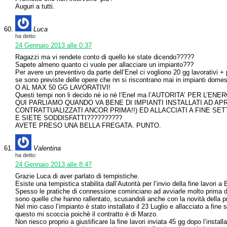
Auguri a tutti.
Luca
ha detto:
24 Gennaio 2013 alle 0:37
Ragazzi ma vi rendete conto di quello ke state dicendo?????
Sapete almeno quanto ci vuole per allacciare un impianto???
Per avere un preventivo da parte dell’Enel ci vogliono 20 gg lavorativi + p
se sono previste delle opere che nn si riscontrano mai in impianti d
O AL MAX 50 GG LAVORATIVI!
Questi tempi non li decido nè io nè l’Enel ma l’AUTORITA’ PER L’E
QUI PARLIAMO QUANDO VA BENE DI IMPIANTI INSTALLATI AD APR
CONTRATTUALIZZATI ANCOR PRIMA!!) ED ALLACCIATI A FINE SE
E SIETE SODDISFATTI??????????
AVETE PRESO UNA BELLA FREGATA. PUNTO.
Valentina
ha detto:
24 Gennaio 2013 alle 8:47
Grazie Luca di aver parlato di tempistiche.
Esiste una tempistica stabilita dall’Autorità per l’invio della fine lav
Spesso le pratiche di connessione cominciano ad avviarle molto prima d
sono quelle che hanno rallentato, scusandoli anche con la novità della p
Nel mio caso l’impianto è stato installato il 23 Luglio e allacciato a fin
questo mi scoccia poichè il contratto è di Marzo.
Non riesco proprio a giustificare la fine lavori inviata 45 gg dopo l’inst