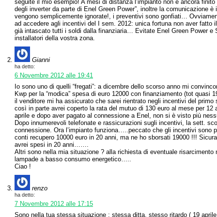
seguite il mio esempio! A mesi di distanza l’impianto non è ancora fini
degli inverter da parte di Enel Green Power”, inoltre la comunicazione è in
vengono semplicemente ignorate!, i preventivi sono gonfiati… Ovviament
ad accedere agli incentivi del I sem. 2012: unica fortuna non aver fatto i
già intascato tutti i soldi dalla finanziaria… Evitate Enel Green Power e 
installatori della vostra zona.
Gianni
ha detto:
6 Novembre 2012 alle 19:41
Io sono uno di quelli “fregati”: a dicembre dello scorso anno mi convinc
Kwp per la “modica” spesa di euro 12000 con finanziamento (tot quasi 1
il venditore mi ha assicurato che sarei rientrato negli incentivi del prim
così in parte avrei coperto la rata del mutuo di 130 euro al mese per 12
aprile e dopo aver pagato al connessione a Enel, non si è visto più nes
Dopo innumerevoli telefonate e rassicurazioni sugli incentivi, la sett. sco
connessione. Ora l’impianto funziona…..peccato che gli incentivi sono pi
conti recupero 10000 euro in 20 anni, ma ne ho sborsati 19000 !!! Sicura
avrei spesi in 20 anni…….
Altri sono nella mia situazione ? alla richiesta di eventuale risarcimento
lampade a basso consumo energetico…..
Ciao !
renzo
ha detto:
7 Novembre 2012 alle 17:15
Sono nella tua stessa situazione : stessa ditta, stesso ritardo ( 19 apri