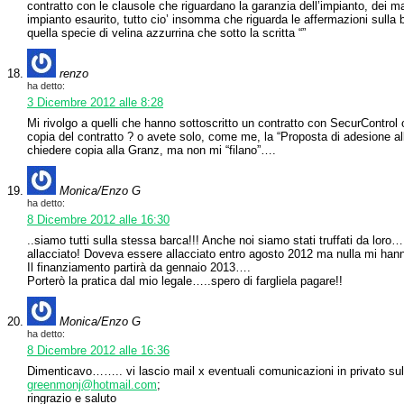
contratto con le clausole che riguardano la garanzia dell’impianto, dei ma
impianto esaurito, tutto cio’ insomma che riguarda le affermazioni sull
quella specie di velina azzurrina che sotto la scritta “”
renzo
ha detto:
3 Dicembre 2012 alle 8:28
Mi rivolgo a quelli che hanno sottoscritto un contratto con SecurControl
copia del contratto ? o avete solo, come me, la “Proposta di adesione all
chiedere copia alla Granz, ma non mi “filano”….
Monica/Enzo G
ha detto:
8 Dicembre 2012 alle 16:30
..siamo tutti sulla stessa barca!!! Anche noi siamo stati truffati da loro
allacciato! Doveva essere allacciato entro agosto 2012 ma nulla mi hanno 
Il finanziamento partirà da gennaio 2013….
Porterò la pratica dal mio legale…..spero di fargliela pagare!!
Monica/Enzo G
ha detto:
8 Dicembre 2012 alle 16:36
Dimenticavo…….. vi lascio mail x eventuali comunicazioni in privato sull
greenmonj@hotmail.com
;
ringrazio e saluto