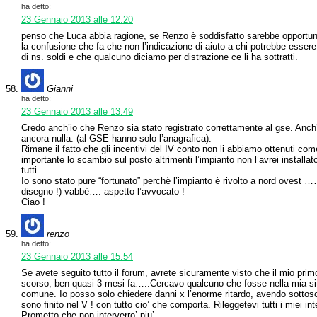
ha detto:
23 Gennaio 2013 alle 12:20
penso che Luca abbia ragione, se Renzo è soddisfatto sarebbe opportuno
la confusione che fa che non l’indicazione di aiuto a chi potrebbe essere 
di ns. soldi e che qualcuno diciamo per distrazione ce li ha sottratti.
Gianni
ha detto:
23 Gennaio 2013 alle 13:49
Credo anch’io che Renzo sia stato registrato correttamente al gse. Anch’i
ancora nulla. (al GSE hanno solo l’anagrafica).
Rimane il fatto che gli incentivi del IV conto non li abbiamo ottenuti c
importante lo scambio sul posto altrimenti l’impianto non l’avrei insta
tutti.
Io sono stato pure “fortunato” perchè l’impianto è rivolto a nord ovest …
disegno !) vabbè…. aspetto l’avvocato !
Ciao !
renzo
ha detto:
23 Gennaio 2013 alle 15:54
Se avete seguito tutto il forum, avrete sicuramente visto che il mio pri
scorso, ben quasi 3 mesi fa…..Cercavo qualcuno che fosse nella mia sit
comune. Io posso solo chiedere danni x l’enorme ritardo, avendo sottosc
sono finito nel V ! con tutto cio’ che comporta. Rileggetevi tutti i miei in
Prometto che non interverro’ piu’.