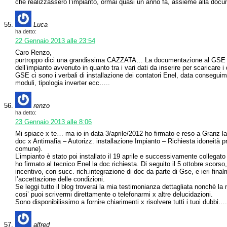
che realizzassero l’impianto, ormai quasi un anno fa, assieme alla doc
Luca
ha detto:
22 Gennaio 2013 alle 23:54
Caro Renzo,
purtroppo dici una grandissima CAZZATA… La documentazione al GSE si
dell’impianto avvenuto in quanto tra i vari dati da inserire per scaricare
GSE ci sono i verbali di installazione dei contatori Enel, data conseguime
moduli, tipologia inverter ecc…..
renzo
ha detto:
23 Gennaio 2013 alle 8:06
Mi spiace x te… ma io in data 3/aprile/2012 ho firmato e reso a Granz l
doc x Antimafia – Autorizz. installazione Impianto – Richiesta idoneità pra
comune).
L’impianto è stato poi installato il 19 aprile e successivamente collegato
ho firmato al tecnico Enel la doc richiesta. Di seguito il 5 ottobre scor
incentivo, con succ. rich.integrazione di doc da parte di Gse, e ieri fina
l’accettazione delle condizioni.
Se leggi tutto il blog troverai la mia testimonianza dettagliata nonchè la 
cosi’ puoi scrivermi direttamente o telefonarmi x altre delucidazioni.
Sono disponibilissimo a fornire chiarimenti x risolvere tutti i tuoi dubbi….
alfred