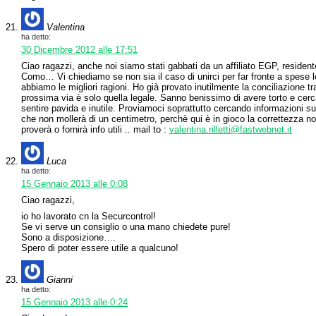
Valentina
ha detto:
30 Dicembre 2012 alle 17:51
Ciao ragazzi, anche noi siamo stati gabbati da un affiliato EGP, residen
Como… Vi chiediamo se non sia il caso di unirci per far fronte a spese l
abbiamo le migliori ragioni. Ho già provato inutilmente la conciliazione 
prossima via è solo quella legale. Sanno benissimo di avere torto e cer
sentire pavida e inutile. Proviamoci soprattutto cercando informazioni sul
che non mollerà di un centimetro, perchè qui è in gioco la correttezza non
proverà o fornirà info utili .. mail to :
valentina.rilletti@fastwebnet.it
Luca
ha detto:
15 Gennaio 2013 alle 0:08
Ciao ragazzi,
io ho lavorato cn la Securcontrol!
Se vi serve un consiglio o una mano chiedete pure!
Sono a disposizione….
Spero di poter essere utile a qualcuno!
Gianni
ha detto:
15 Gennaio 2013 alle 0:24