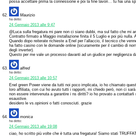
possa accettare prima la connessione e poi la fine lavori… tu hai una sp
Maurizio
ha detto:
24 Gennaio 2013 alle 9:47
@Luca sulla fregatura mi pare non ci siano dubbi, ma sul fatto che mi ar
Contratto firmato a Maggio installazione finita il 5 Luglio e poi più nulla
Quando dopo reiterate richieste a Enel per l’allaccio, il tecnico che ven
ha fatto casino con le domande online (sicuramente per il cambio di norm
degli inverter).
Questo per me vale un processo davanti ad un giudice per negligenza d
alfred
ha detto:
24 Gennaio 2013 alle 10:57
Enel green Power viene da tutti noi poco implicata, io ho chiamato quest
loro affiliata, con cui ho avuto tutti i rapporti, mi chiedo però, non ci sar
non essere intervenuta a garantire i ns diritti? io ho provato a contattar
esaustive.
desidero le vs.opinioni o fatti conosciuti. grazie
monica
ha detto:
24 Gennaio 2013 alle 19:08
ciao, ho scritto più volte che è tutta una fregatura! Siamo stati TRUFF