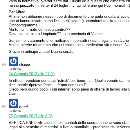
varia la normativa inverter parte dal 1 luglio ed é questo che dimostra c
hanno piazzato l inverter il 24 luglio ……quindi erano giá Fuori norma!!!
Per Alfred
Ahimè non abbiamo nessun tipo di documento che parla di data allaccio!
che ci hanno inviato prima Dell iniziò lavori (x intenderci quella conseg
Cronoprogramma!!
Ma tu hai firmato con securcontrol??
Dove hai installato l impianto?? Io in provincia di Vercelli
Scrivimi privatamente che mettiamo in contatti i nostri legali chissà che r
Anche perché mi sembra che noi siamo nella medesima situazione!! N
Grazie in anticipo a tutti! Buona serata
Gianni
ha detto:
24 Gennaio 2013 alle 21:09
In effetti i venditori son stati “istruiti” per bene……. Quello venuto da me
dieci parole ripeteve “enel…..è una certezza !”……
Credo però durino poco, i siti internet sono pieni di offerte di lavoro al
Ciao !
Frank
ha detto:
25 Gennaio 2013 alle 8:08
REPLICA ENEL. «In alcuni mesi centrali dello scorso anno ci sono stati p
legati alla scarsità di materiali a livello mondiale – precisano dall’azien