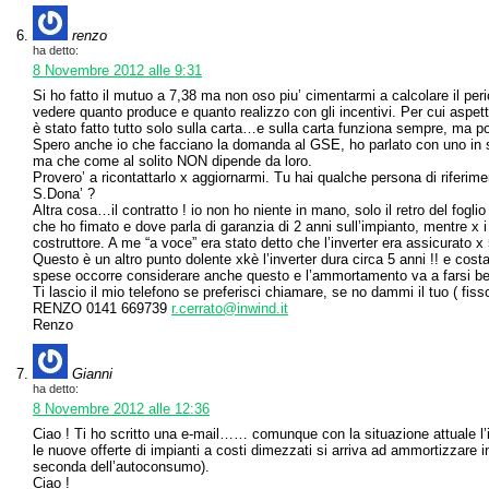
renzo
ha detto:
8 Novembre 2012 alle 9:31
Si ho fatto il mutuo a 7,38 ma non oso piu’ cimentarmi a calcolare il pe
vedere quanto produce e quanto realizzo con gli incentivi. Per cui aspetto
è stato fatto tutto solo sulla carta…e sulla carta funziona sempre, ma po
Spero anche io che facciano la domanda al GSE, ho parlato con uno in s
ma che come al solito NON dipende da loro.
Provero’ a ricontattarlo x aggiornarmi. Tu hai qualche persona di riferime
S.Dona’ ?
Altra cosa…il contratto ! io non ho niente in mano, solo il retro del foglio
che ho fimato e dove parla di garanzia di 2 anni sull’impianto, mentre x i 
costruttore. A me “a voce” era stato detto che l’inverter era assicurato x 
Questo è un altro punto dolente xkè l’inverter dura circa 5 anni !! e costa
spese occorre considerare anche questo e l’ammortamento va a farsi be
Ti lascio il mio telefono se preferisci chiamare, se no dammi il tuo ( f
RENZO 0141 669739
r.cerrato@inwind.it
Renzo
Gianni
ha detto:
8 Novembre 2012 alle 12:36
Ciao ! Ti ho scritto una e-mail…… comunque con la situazione attuale l
le nuove offerte di impianti a costi dimezzati si arriva ad ammortizzare 
seconda dell’autoconsumo).
Ciao !