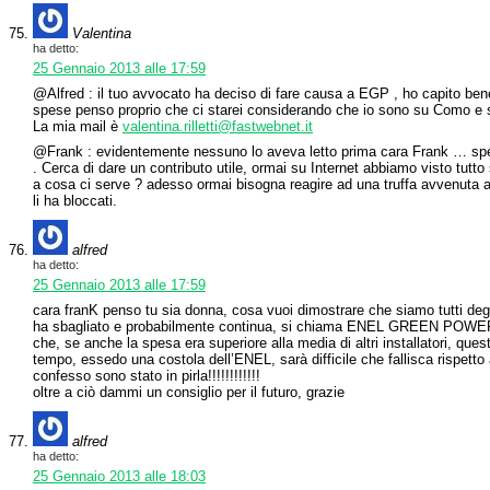
Valentina
ha detto:
25 Gennaio 2013 alle 17:59
@Alfred : il tuo avvocato ha deciso di fare causa a EGP , ho capito bene
spese penso proprio che ci starei considerando che io sono su Como e su
La mia mail è
valentina.rilletti@fastwebnet.it
@Frank : evidentemente nessuno lo aveva letto prima cara Frank … sper
. Cerca di dare un contributo utile, ormai su Internet abbiamo visto tutt
a cosa ci serve ? adesso ormai bisogna reagire ad una truffa avvenuta 
li ha bloccati.
alfred
ha detto:
25 Gennaio 2013 alle 17:59
cara franK penso tu sia donna, cosa vuoi dimostrare che siamo tutti degli
ha sbagliato e probabilmente continua, si chiama ENEL GREEN POWER, p
che, se anche la spesa era superiore alla media di altri installatori, qu
tempo, essedo una costola dell’ENEL, sarà difficile che fallisca rispetto ad
confesso sono stato in pirla!!!!!!!!!!!!
oltre a ciò dammi un consiglio per il futuro, grazie
alfred
ha detto:
25 Gennaio 2013 alle 18:03