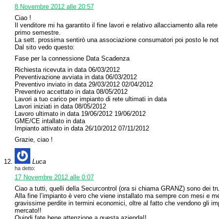
8 Novembre 2012 alle 20:57
Ciao !
Il venditore mi ha garantito il fine lavori e relativo allacciamento alla ret
primo semestre.
La sett. prossima sentirò una associazione consumatori poi posto le noti
Dal sito vedo questo:
Fase per la connessione Data Scadenza
Richiesta ricevuta in data 06/03/2012
Preventivazione avviata in data 06/03/2012
Preventivo inviato in data 29/03/2012 02/04/2012
Preventivo accettato in data 08/05/2012
Lavori a tuo carico per impianto di rete ultimati in data
Lavori iniziati in data 08/05/2012
Lavoro ultimato in data 19/06/2012 19/06/2012
GME/CE intallato in data
Impianto attivato in data 26/10/2012 07/11/2012
Grazie, ciao !
Luca
ha detto:
17 Novembre 2012 alle 0:07
Ciao a tutti, quelli della Securcontrol (ora si chiama GRANZ) sono dei truf
Alla fine l’impianto è vero che viene installato ma sempre con mesi e me
gravissime perdite in termini economici, oltre al fatto che vendono gli imp
mercato!!
Quindi fate bene attenzione a questa azienda!!