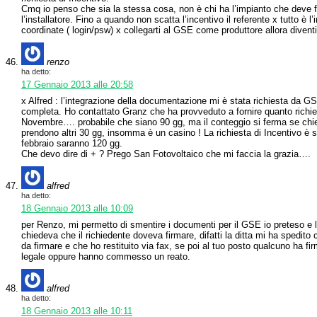
Cmq io penso che sia la stessa cosa, non è chi ha l’impianto che deve
l’installatore. Fino a quando non scatta l’incentivo il referente x tutto è l
coordinate ( login/psw) x collegarti al GSE come produttore allora diventi 
renzo
ha detto:
17 Gennaio 2013 alle 20:58
x Alfred : l’integrazione della documentazione mi è stata richiesta da G
completa. Ho contattato Granz che ha provveduto a fornire quanto rich
Novembre…. probabile che siano 90 gg, ma il conteggio si ferma se chied
prendono altri 30 gg, insomma è un casino ! La richiesta di Incentivo è 
febbraio saranno 120 gg.
Che devo dire di + ? Prego San Fotovoltaico che mi faccia la grazia….
alfred
ha detto:
18 Gennaio 2013 alle 10:09
per Renzo, mi permetto di smentire i documenti per il GSE io preteso e li
chiedeva che il richiedente doveva firmare, difatti la ditta mi ha spedi
da firmare e che ho restituito via fax, se poi al tuo posto qualcuno ha fir
legale oppure hanno commesso un reato.
alfred
ha detto:
18 Gennaio 2013 alle 10:11