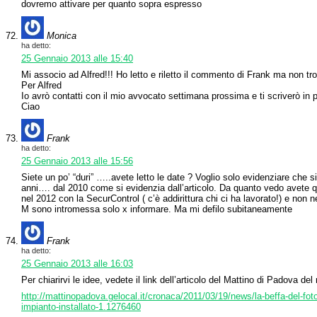
dovremo attivare per quanto sopra espresso
Monica
ha detto:
25 Gennaio 2013 alle 15:40
Mi associo ad Alfred!!! Ho letto e riletto il commento di Frank ma non tr
Per Alfred
Io avrò contatti con il mio avvocato settimana prossima e ti scriverò in p
Ciao
Frank
ha detto:
25 Gennaio 2013 alle 15:56
Siete un po’ “duri” …..avete letto le date ? Voglio solo evidenziare che si 
anni…. dal 2010 come si evidenzia dall’articolo. Da quanto vedo avete qua
nel 2012 con la SecurControl ( c’è addirittura chi ci ha lavorato!) e non 
M sono intromessa solo x informare. Ma mi defilo subitaneamente
Frank
ha detto:
25 Gennaio 2013 alle 16:03
Per chiarirvi le idee, vedete il link dell’articolo del Mattino di Padova del
http://mattinopadova.gelocal.it/cronaca/2011/03/19/news/la-beffa-del-fot
impianto-installato-1.1276460