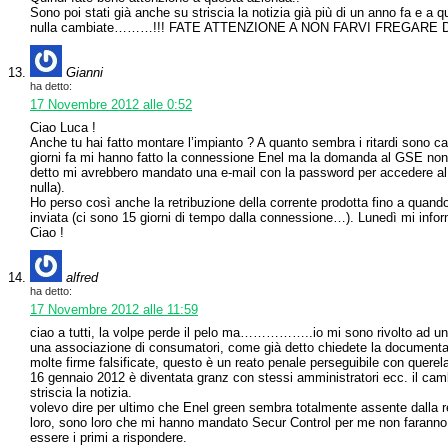
Sono poi stati già anche su striscia la notizia già più di un anno fa e a
nulla cambiate………!!! FATE ATTENZIONE A NON FARVI FREGARE 
Gianni
ha detto:
17 Novembre 2012 alle 0:52
Ciao Luca !
Anche tu hai fatto montare l’impianto ? A quanto sembra i ritardi sono ca
giorni fa mi hanno fatto la connessione Enel ma la domanda al GSE non
detto mi avrebbero mandato una e-mail con la password per accedere al 
nulla).
Ho perso così anche la retribuzione della corrente prodotta fino a quan
inviata (ci sono 15 giorni di tempo dalla connessione…). Lunedì mi infor
Ciao !
alfred
ha detto:
17 Novembre 2012 alle 11:59
ciao a tutti, la volpe perde il pelo ma……………..io mi sono rivolto ad un 
una associazione di consumatori, come già detto chiedete la documentazio
molte firme falsificate, questo è un reato penale perseguibile con querel
16 gennaio 2012 è diventata granz con stessi amministratori ecc. il ca
striscia la notizia.
volevo dire per ultimo che Enel green sembra totalmente assente dalla 
loro, sono loro che mi hanno mandato Secur Control per me non faranno
essere i primi a rispondere.