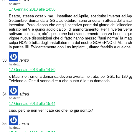
ha detto:
17 Gennaio 2013 alle 14:56
Esatto, stessa cosa x me…installato ad Aprile, sostituito Inverter ad Ago
Settembre, domanda al GSE ad ottobre, sono ancora in attesa della iscr
incentivo. Pero’ dicono che cmq l’incentivo parte dal giorno dell’allacc
entrato nel V e quindi addio calcoli di ammortamento. Per l’inverter verran
software installato, xkè quello che hai evidentemente non va bene in qua
vigore nuove disposizioni che di fatto hanno messo “fuori norma” la maggio
colpa NON è tutta degli installatori ma del nostro GOVERNO di M…a che
la partita !!!! Evidentemente con i ns impianti , diamo fastidio a qualche
renzo
ha detto:
17 Gennaio 2013 alle 14:59
x Maurizio : cmq la domanda devono averla inoltrata, poi GSE ha 120 gg 
Telefona al Gse ti sanno dire a che punto è la tua domanda.
alfred
ha detto:
17 Gennaio 2013 alle 15:44
ciao, perché non verificate ciò che ho già scritto?
renzo
ha detto: