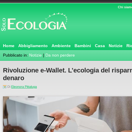
Chi siam
Home
Abbigliamento
Ambiente
Bambini
Casa
Notizie
Ri
Pubblicato in:
Notizie
|
Da non perdere
Rivoluzione e-Wallet. L’ecologia del rispa
denaro
Di
Eleonora Pittaluga