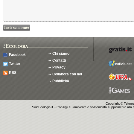
Chi siamo
Facebook
Contatti
Twitter
Privacy
RSS
Collabora con noi
Pubblicità
Copyright ©
Teknosu
SoloEcologia.it – Consigli su ambiente e sostenibilità supplemento alla te