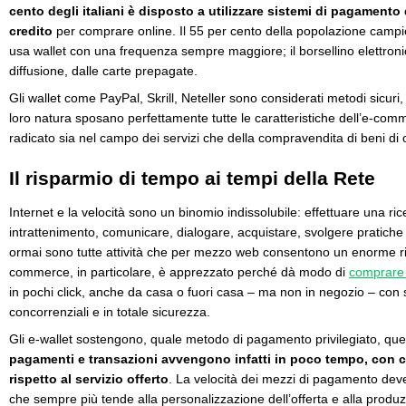
cento degli italiani è disposto a utilizzare sistemi di pagamento 
credito
per comprare online. Il 55 per cento della popolazione campion
usa wallet con una frequenza sempre maggiore; il borsellino elettroni
diffusione, dalle carte prepagate.
Gli wallet come PayPal, Skrill, Neteller sono considerati metodi sicuri
loro natura sposano perfettamente tutte le caratteristiche dell’e-c
radicato sia nel campo dei servizi che della compravendita di beni di
Il risparmio di tempo ai tempi della Rete
Internet e la velocità sono un binomio indissolubile: effettuare una ric
intrattenimento, comunicare, dialogare, acquistare, svolgere pratiche
ormai sono tutte attività che per mezzo web consentono un enorme ri
commerce, in particolare, è apprezzato perché dà modo di
comprare 
in pochi click, anche da casa o fuori casa – ma non in negozio – con s
concorrenziali e in totale sicurezza.
Gli e-wallet sostengono, quale metodo di pagamento privilegiato, que
pagamenti e transazioni avvengono infatti in poco tempo, con co
rispetto al servizio offerto
. La velocità dei mezzi di pagamento dev
che sempre più tende alla personalizzazione dell’offerta e alla produ